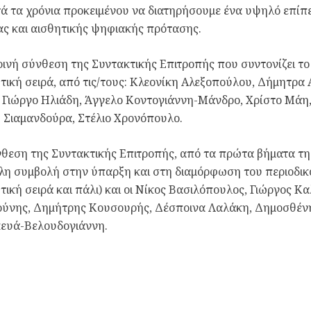
ά τα χρόνια προκειμένου να διατηρήσουμε ένα υψηλό επί
ας και αισθητικής ψηφιακής πρότασης.
ινή σύνθεση της Συντακτικής Επιτροπής που συντονίζει το 
ική σειρά, από τις/τους: Κλεονίκη Αλεξοπούλου, Δήμητρα
 Γιώργο Ηλιάδη, Άγγελο Κοντογιάννη-Μάνδρο, Χρίστο Μάη,
 Σιαμανδούρα, Στέλιο Χρονόπουλο.
θεση της Συντακτικής Επιτροπής, από τα πρώτα βήματα της
λη συμβολή στην ύπαρξη και στη διαμόρφωση του περιοδικο
ική σειρά και πάλι) και οι Νίκος Βασιλόπουλος, Γιώργος Κ
ούνης, Δημήτρης Κουσουρής, Δέσποινα Λαλάκη, Δημοσθέν
ευά-Βελουδογιάννη.