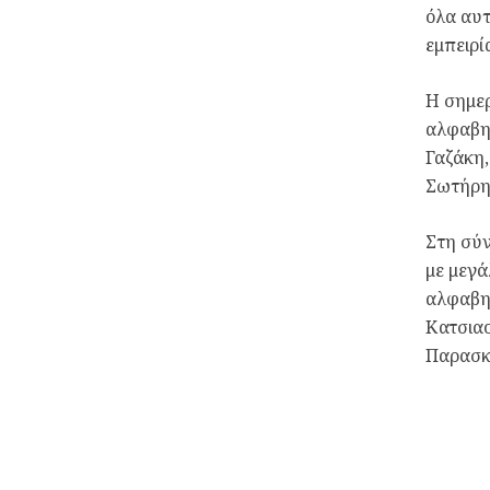
όλα αυτ
εμπειρί
Η σημερ
αλφαβητ
Γαζάκη,
Σωτήρη
Στη σύν
με μεγά
αλφαβητ
Κατσια
Παρασκ