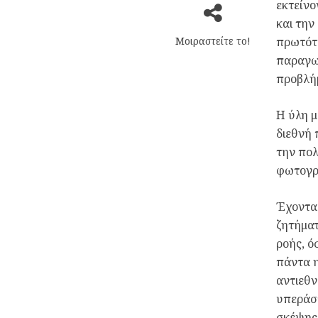
εκτείνο
και την
Μοιραστείτε το!
πρωτότυ
παραγωγ
προβλήμ
Η ύλη μ
διεθνή 
την πολ
φωτογρα
Έχοντας
ζητήμα
ροής, ό
πάντα η
αντιεθν
υπεράσπ
σκέψης 