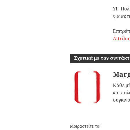
ΥΓ. Πολ
για αυτ
Επιτρέπ
Attribu
Σχετικά με τον συντάκ
Marg
Κάθε μή
και πολ
συγκινο
Μοιραστείτε το!