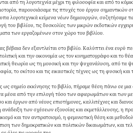
νται από τη λογοτεχνία μέχρι τη φιλοσοφία και από το κόμικ 
 ιστορία, παρουσιάσαμε τις πτυχές του έργου σημαντικών 
πα λογοτεχνικά κείμενα νέων δημιουργών, συζητήσαμε τις
ή του βιβλίου, τις δυσκολίες των μικρών εκδοτικών εγχει
ατα των εργαζομένων στον χώρο του βιβλίου.
ας βέβαια δεν εξαντλείται στο βιβλίο. Καλύπτει ένα ευρύ πε
πολιτική και την οικονομία ως τον κινηματογράφο και το θέα
ιτική θεωρία ως τη μουσική και την ψυχανάλυση, από τα ψ
φία, το σκίτσο και τις εικαστικές τέχνες ως τη φυσική και 
 ως σημείο εκκίνησης το βιβλίο, πήραμε θέση πάνω σε μια 
τα μέσα από την επιλογή τόσο των αφιερωμάτων και των 
σο και έργων από νέους επιστήμονες, καλλιτέχνες και διαν
 ανάδειξη των σχέσεων εξουσίας και εκμετάλλευσης, η π
ικισμό και τον αντιρατσισμό, η φεμινιστική θέση και μεθοδο
ιση των δημοκρατικών και πολιτικών δικαιωμάτων, και τελι
σε όλες τις μορφές της.