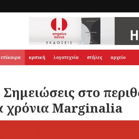
επίκαιρα
κριτική
λογοτεχνία
στήλες
αρχείο
: Σημειώσεις στο περι
ία χρόνια Marginalia