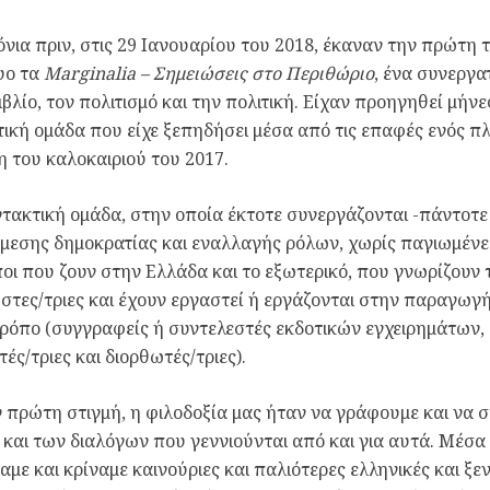
όνια πριν, στις 29 Ιανουαρίου του 2018, έκαναν την πρώτη 
υο τα
Marginalia – Σημειώσεις στο Περιθώριο
, ένα συνεργα
βιβλίο, τον πολιτισμό και την πολιτική. Είχαν προηγηθεί μή
ική ομάδα που είχε ξεπηδήσει μέσα από τις επαφές ενός 
η του καλοκαιριού του 2017.
τακτική ομάδα, στην οποία έκτοτε συνεργάζονται -πάντοτε 
μεσης δημοκρατίας και εναλλαγής ρόλων, χωρίς παγιωμένες
ι που ζουν στην Ελλάδα και το εξωτερικό, που γνωρίζουν 
τες/τριες και έχουν εργαστεί ή εργάζονται στην παραγωγή 
ρόπο (συγγραφείς ή συντελεστές εκδοτικών εγχειρημάτων, 
τές/τριες και διορθωτές/τριες).
 πρώτη στιγμή, η φιλοδοξία μας ήταν να γράφουμε και να 
 και των διαλόγων που γεννιούνται από και για αυτά. Μέσα 
αμε και κρίναμε καινούριες και παλιότερες ελληνικές και ξ