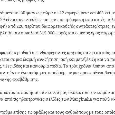
ά μετουσιώθηκαν ως τώρα σε 12 αφιερώματα και 465 κείμε
29 είναι συνεντεύξεις, με την πιο πρόσφατη από αυτές πολ
φή) από 220 περίπου διαφορετικούς/ές συντάκτες/κτριες, ε
βλήθηκαν συνολικά 515.000 φορές και ο μέσος όρος παραμο
ιακό περιοδικό σε ενδιαφέροντες καιρούς σαν κι αυτούς π
κεται σε μια διαρκή αναζήτηση, ροή και μετεξέλιξη και να π
, νέες ιδέες και καινούρια πεδία. Τα τρία χρόνια λοιπόν απ
αντούν σε ένα ακόμη σταυροδρόμι με μια προσπάθεια διεύρ
φιακής αναβάθμισης.
αριστούμε που ήσασταν κοντά μας όλο αυτόν τον καιρό κα
σα από τις ηλεκτρονικές σελίδες των Marginalia για πολύ α
τούμε επίσης τις ομάδες και τους ανθρώπους με τους οπο