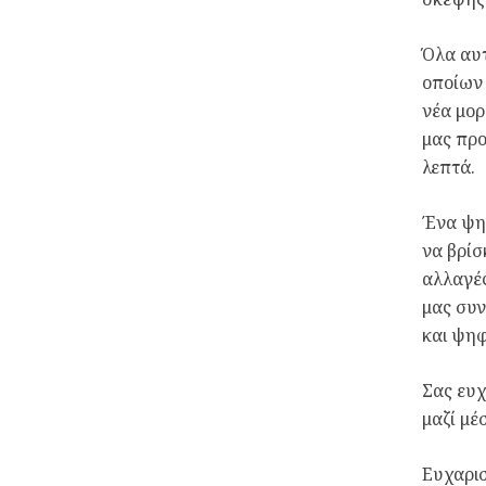
Όλα αυτ
οποίων 
νέα μορ
μας προ
λεπτά.
Ένα ψηφ
να βρίσ
αλλαγές
μας συν
και ψη
Σας ευχ
μαζί μέ
Ευχαρισ