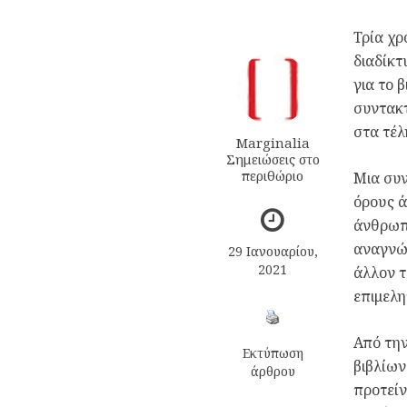
Τρία χρ
διαδίκτ
για το 
συντακτ
στα τέλ
Marginalia
Σημειώσεις στο
περιθώριο
Μια συν
όρους ά
άνθρωπο
αναγνώσ
29 Ιανουαρίου,
2021
άλλον τ
επιμελη
Από την
Εκτύπωση
βιβλίων
άρθρου
προτείν