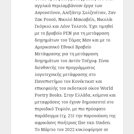
αγγλικά περιλαμβάνουν έργα των
Αυγουστίνου, Αλεξάντρ Σολζενίτσιν, Ζαν
Ζακ Ρουσό, Νικολό Μακιαβέλι, Νικολάι
Γκόγκολ και Λέον Τολστόι. Έχει τιμηθεί
με το βραβείο PΕΝ για τη μετάφραση
διηγημάτων του Τόμας Μαν και με το
Αμερικανικό Εθνικό Βραβείο
Μετάφρασης για τη μετάφραση
διηγημάτων του Αντόν Τσέχοφ. Είναι
διευθυντής του προγράμματος
λογοτεχνικής μετάφρασης στο
Πανεπιστήμιο του Κονέκτικατ και
επικεφαλής του εκδοτικού οίκου World
Poetry Books. Στην Ελλάδα, κείμενα και
μεταφράσεις του έχουν δημοσιευτεί στο
περιοδικό Τεφλόν, με πιο πρόσφατο
παράδειγμα (τχ. 25) την παρουσίαση της
αφρικάανς ποιήτριας Ilse van Staden.
Το Μάρτιο του 2022 κυκλοφόρησε σε