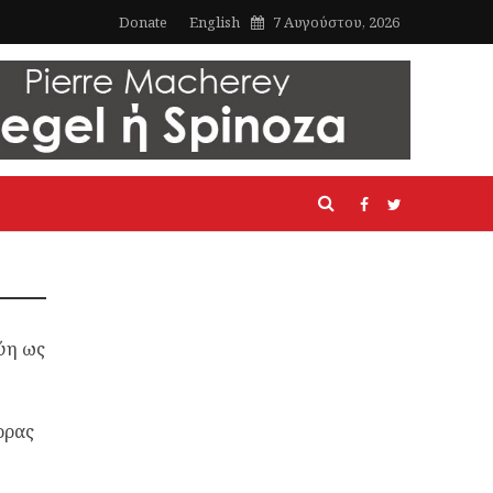
Donate
English
7 Αυγούστου, 2026
ύη ως
ορας