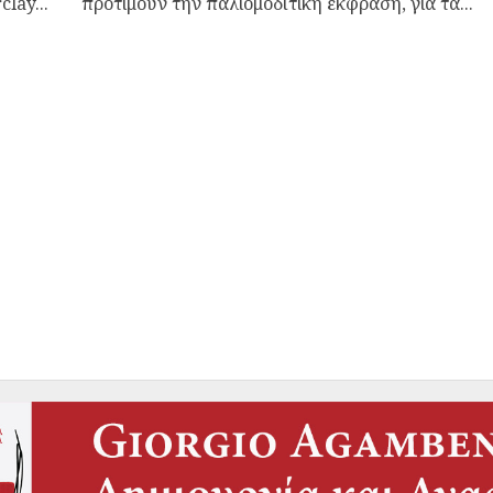
lay...
προτιμούν την παλιομοδίτικη έκφραση, για τα...