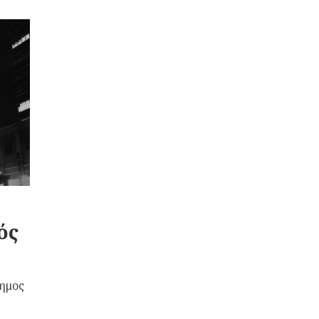
ός
σημος