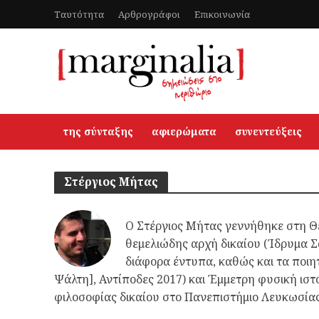
Ταυτότητα
Αρθρογράφοι
Επικοινωνία
της σύνταξης
αφιερώματα
συνεντεύξεις
Στέργιος Μήτας
Ο Στέργιος Μήτας γεννήθηκε στη Θ
θεμελιώδης αρχή δικαίου (Ίδρυμα Σά
διάφορα έντυπα, καθώς και τα ποιητι
Ψάλτη], Αντίποδες 2017) και Έμμετρη φυσική ιστ
φιλοσοφίας δικαίου στο Πανεπιστήμιο Λευκωσίας