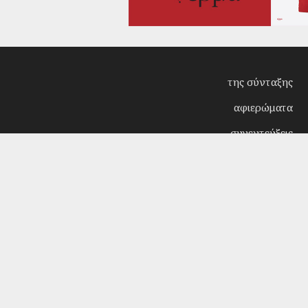
της σύνταξης
αφιερώματα
συνεντεύξεις
επίκαιρα
κριτική
λογοτεχνία
στήλες
αρχείο