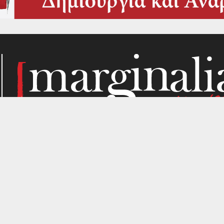
Κάθε μήνα, το Marginalia αναζητά την ύλη του στα σημεί
παραγωγής. Σε όσα μας ενδιαφέρουν από κριτική σκοπιά. Κ