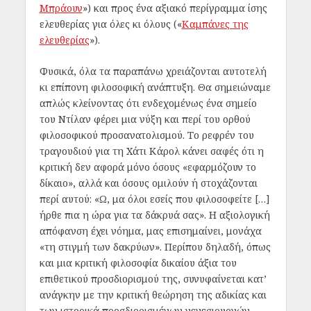
Μπράουν
») και προς ένα αξιακό περίγραμμα ίσης
ελευθερίας για όλες κι όλους («
Καμπάνες της
ελευθερίας
»).
Φυσικά, όλα τα παραπάνω χρειάζονται αυτοτελή
κι επίπονη φιλοσοφική ανάπτυξη. Θα σημειώναμε
απλώς κλείνοντας ότι ενδεχομένως ένα σημείο
του Ντίλαν φέρει μια νύξη και περί του ορθού
φιλοσοφικού προσανατολισμού. Το ρεφρέν του
τραγουδιού για τη Χάτι Κάρολ κάνει σαφές ότι η
κριτική δεν αφορά μόνο όσους «εφαρμόζουν το
δίκαιο», αλλά και όσους ομιλούν ή στοχάζονται
περί αυτού: «Ω, μα όλοι εσείς που φιλοσοφείτε […]
ήρθε πια η ώρα για τα δάκρυά σας». Η αξιολογική
απόφανση έχει νόημα, μας επισημαίνει, μονάχα
«τη στιγμή των δακρύων». Περίπου δηλαδή, όπως
και μια κριτική φιλοσοφία δικαίου άξια του
επιθετικού προσδιορισμού της, συνυφαίνεται κατ’
ανάγκην με την κριτική θεώρηση της αδικίας και
των ιστορικά προσδιορισμένων γενεσιουργών