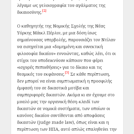
λέγαμε ως γελοιογραφία του αγάλματος της
[2]
δικαιοσύνης.
Ο καθηγητής της Νομικής Σχολής της Νέας
Υόρκης Μάικλ Πέρλιν, με μια δόση ίσως
σημαίνουσας υπερβολής, παρουσιάζει τον Ντίλαν
να εισηγείται μια «δομημένη και συνεκτική
φιλοσοφία δικαίου» εννοώντας, καθώς λέει, ότι οι
στίχοι του υποδεικνύουν κάποιον που φέρει
«ισχυρές πεποιθήσεις» για το δίκαιο και τις
[3]
θεσμικές του εκφάνσεις.
Σε κάθε περίπτωση,
δεν μπορεί να είναι συμπτωματική η προσφιλής
έμφασή του σε δικαστικά μοτίβα και
συμπεριφορές δικαστών. Ακόμα κι αν έχουμε στο
μυαλό μας την οργανική θέση-κλειδί των
δικαστών σε νομικά συστήματα, των οποίων οι
κανόνες δικαίου συντίθενται από αποφάσεις
δικαστών (judge made law), όπως είναι και η
περίπτωση των ΗΠΑ, αυτό απλώς επαληθεύει την