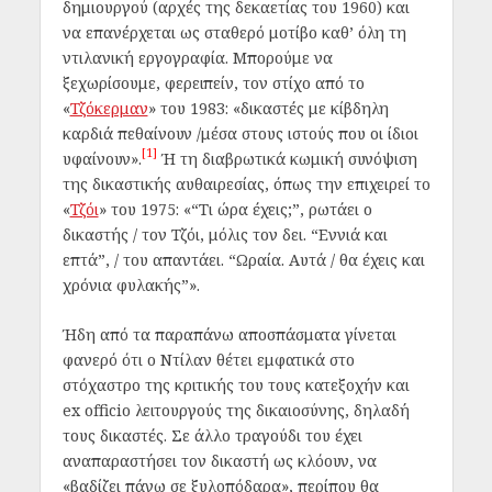
δημιουργού (αρχές της δεκαετίας του 1960) και
να επανέρχεται ως σταθερό μοτίβο καθ’ όλη τη
ντιλανική εργογραφία. Μπορούμε να
ξεχωρίσουμε, φερειπείν, τον στίχο από το
«
Τζόκερμαν
» του 1983: «δικαστές με κίβδηλη
καρδιά πεθαίνουν /μέσα στους ιστούς που οι ίδιοι
[1]
υφαίνουν».
Ή τη διαβρωτικά κωμική συνόψιση
της δικαστικής αυθαιρεσίας, όπως την επιχειρεί το
«
Τζόι
»
του 1975: «“Τι ώρα έχεις;”, ρωτάει ο
δικαστής / τον Τζόι, μόλις τον δει. “Εννιά και
επτά”, / του απαντάει. “Ωραία. Αυτά / θα έχεις και
χρόνια φυλακής”».
Ήδη από τα παραπάνω αποσπάσματα γίνεται
φανερό ότι ο Ντίλαν θέτει εμφατικά στο
στόχαστρο της κριτικής του τους κατεξοχήν
και
ex officio
λειτουργούς της δικαιοσύνης, δηλαδή
τους δικαστές. Σε άλλο τραγούδι του έχει
αναπαραστήσει τον δικαστή ως κλόουν, να
«βαδίζει πάνω σε ξυλοπόδαρα», περίπου θα