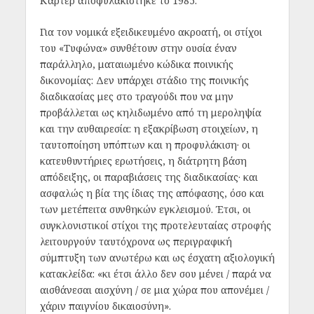
Κάρτερ αποφυλακίστηκε το 1985.
Για τον νομικά εξειδικευμένο ακροατή, οι στίχοι
του «Τυφώνα»
συνθέτουν στην ουσία έναν
παράλληλο, ματαιωμένο κώδικα ποινικής
δικονομίας: Δεν υπάρχει στάδιο της ποινικής
διαδικασίας μες στο τραγούδι που να μην
προβάλλεται ως κηλιδωμένο από τη μεροληψία
και την αυθαιρεσία: η εξακρίβωση στοιχείων, η
ταυτοποίηση υπόπτων και η προφυλάκιση· οι
κατευθυντήριες ερωτήσεις, η διάτρητη βάση
απόδειξης, οι παραβιάσεις της διαδικασίας· και
ασφαλώς η βία της ίδιας της απόφασης, όσο και
των μετέπειτα συνθηκών εγκλεισμού. Έτσι, οι
συγκλονιστικοί στίχοι της προτελευταίας στροφής
λειτουργούν ταυτόχρονα ως περιγραφική
σύμπτυξη των ανωτέρω και ως έσχατη αξιολογική
κατακλείδα: «κι έτσι άλλο δεν σου μένει / παρά να
αισθάνεσαι αισχύνη / σε μια χώρα που απονέμει /
χάριν παιγνίου δικαιοσύνη».