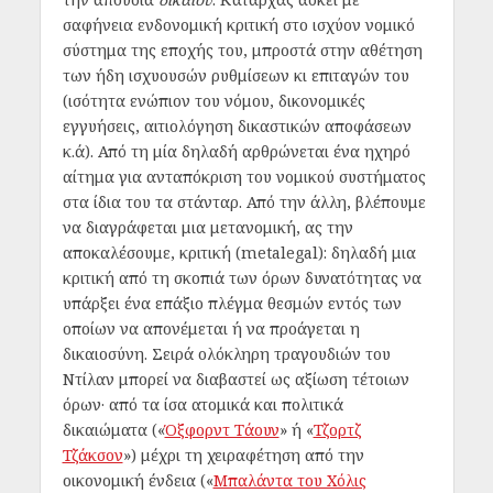
σαφήνεια ενδονομική κριτική στο ισχύον νομικό
σύστημα της εποχής του, μπροστά στην αθέτηση
των ήδη ισχυουσών ρυθμίσεων κι επιταγών του
(ισότητα ενώπιον του νόμου, δικονομικές
εγγυήσεις, αιτιολόγηση δικαστικών αποφάσεων
κ.ά). Από τη μία δηλαδή αρθρώνεται ένα ηχηρό
αίτημα για ανταπόκριση του νομικού συστήματος
στα ίδια του τα στάνταρ. Από την άλλη, βλέπουμε
να διαγράφεται μια μετανομική,
ας την
αποκαλέσουμε, κριτική (metalegal):
δηλαδή μια
κριτική από τη σκοπιά των όρων δυνατότητας
να
υπάρξει ένα επάξιο πλέγμα θεσμών εντός των
οποίων να απονέμεται ή να προάγεται η
δικαιοσύνη. Σειρά ολόκληρη τραγουδιών του
Ντίλαν μπορεί να διαβαστεί ως αξίωση τέτοιων
όρων· από τα ίσα ατομικά και πολιτικά
δικαιώματα («
Όξφορντ Τάουν
» ή «
Τζορτζ
Τζάκσον
») μέχρι τη χειραφέτηση από την
οικονομική ένδεια («
Μπαλάντα του Χόλις