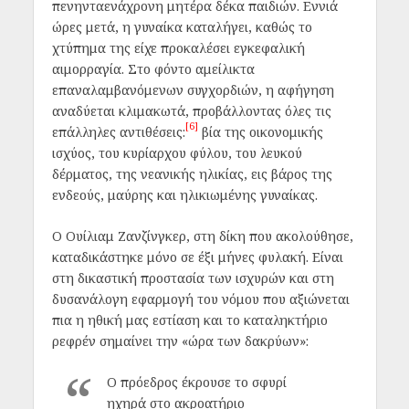
πενηνταενάχρονη μητέρα δέκα παιδιών. Εννιά
ώρες μετά, η γυναίκα καταλήγει, καθώς το
χτύπημα της είχε προκαλέσει εγκεφαλική
αιμορραγία. Στο φόντο αμείλικτα
επαναλαμβανόμενων συγχορδιών, η αφήγηση
αναδύεται κλιμακωτά, προβάλλοντας όλες τις
[6]
επάλληλες αντιθέσεις:
βία της οικονομικής
ισχύος, του κυρίαρχου φύλου, του λευκού
δέρματος, της νεανικής ηλικίας, εις βάρος της
ενδεούς, μαύρης και ηλικιωμένης γυναίκας.
Ο Ουίλιαμ Ζανζίνγκερ, στη δίκη που ακολούθησε,
καταδικάστηκε μόνο σε έξι μήνες φυλακή. Είναι
στη δικαστική προστασία των ισχυρών και στη
δυσανάλογη εφαρμογή του νόμου που αξιώνεται
πια η ηθική μας εστίαση και το καταληκτήριο
ρεφρέν σημαίνει την «ώρα των δακρύων»:
Ο πρόεδρος έκρουσε το σφυρί
ηχηρά στο ακροατήριο