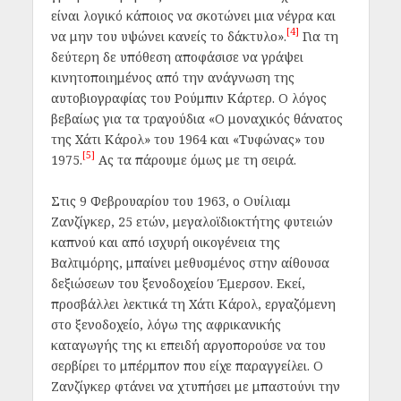
είναι λογικό κάποιος να σκοτώνει μια νέγρα και
[4]
να μην του υψώνει κανείς το δάκτυλο».
Για τη
δεύτερη δε υπόθεση αποφάσισε να γράψει
κινητοποιημένος από την ανάγνωση της
αυτοβιογραφίας του Ρούμπιν Κάρτερ. Ο λόγος
βεβαίως για τα τραγούδια «Ο μοναχικός θάνατος
της Χάτι Κάρολ»
του 1964 και «Τυφώνας»
του
[5]
1975.
Ας τα πάρουμε όμως με τη σειρά.
Στις 9 Φεβρουαρίου του 1963, ο Ουίλιαμ
Ζανζίγκερ, 25 ετών, μεγαλοϊδιοκτήτης φυτειών
καπνού και από ισχυρή οικογένεια της
Βαλτιμόρης, μπαίνει μεθυσμένος στην αίθουσα
δεξιώσεων του ξενοδοχείου Έμερσον. Εκεί,
προσβάλλει λεκτικά τη Χάτι Κάρολ, εργαζόμενη
στο ξενοδοχείο, λόγω της αφρικανικής
καταγωγής της κι επειδή αργοπορούσε να του
σερβίρει το μπέρμπον που είχε παραγγείλει. Ο
Ζανζίγκερ φτάνει να χτυπήσει με μπαστούνι την