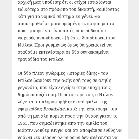
αρχική μας υπόθεση: ότι οι στίχοι εστιάζονται
ειδικότερα στο πρόσωπο του δικαστή, κομίζοντας
κάτι για το νομικό σύστημα εν γένει.
Θα
αποπειραθούμε μιαν ορισμένη εκτίμηση για το
ποιες μπορεί να είναι αυτές οι περί δικαίου
«ισχυρές πεποιθήσεις» (ή έστω διαισθήσεις) του
Ντίλαν. Προηγουμένως όμως θα χρειαστεί να
σταθούμε εκτενέστερα σε δύο συγκεκριμένα
τραγούδια του Ντίλαν.
Οι δύο πλέον γνώριμες «ιστορίες δίκης» του
Ντίλαν βασίζουν την αφήγησή τους σε αληθή
γεγονότα, που είχαν εγείρει στην εποχή τους
δημόσια συζήτηση. Περί του πρώτου, ο Ντίλαν
λέγεται ότι πληροφορήθηκε από φύλλο της
εφημερίδας
Broadside
, κατά την επιστροφή του
από τη μεγάλη πορεία προς την Ουάσινγκτον το
1963, που σημαδεύτηκε από την ομιλία του
Μάρτιν Λούθερ Κινγκ· και ότι αποφάσισε ευθύς να
γράψει «εκ μέρους όλων όσων δεν ανέχονται να