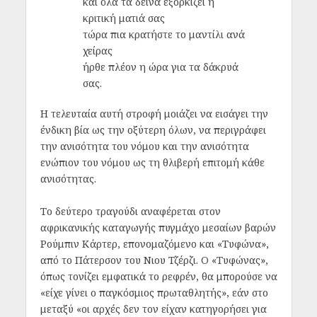
και όλα τα δεινά εξορκίζει η
κριτική ματιά σας
τώρα πια κρατήστε το μαντίλι ανά
χείρας
ήρθε πλέον η ώρα για τα δάκρυά
σας.
Η τελευταία αυτή στροφή μοιάζει να εισάγει την
ένδικη βία ως την οξύτερη όλων, να περιγράφει
την ανισότητα του νόμου
και
την ανισότητα
ενώπιον του νόμου ως τη θλιβερή επιτομή κάθε
ανισότητας.
Το δεύτερο τραγούδι αναφέρεται στον
αφρικανικής καταγωγής πυγμάχο μεσαίων βαρών
Ρούμπιν Κάρτερ, επονομαζόμενο και «Τυφώνα»,
από το Πάτερσον του Νιου Τζέρζι. Ο «Τυφώνας»,
όπως τονίζει εμφατικά το ρεφρέν, θα μπορούσε να
«είχε γίνει ο παγκόσμιος πρωταθλητής», εάν στο
μεταξύ «οι αρχές δεν τον είχαν κατηγορήσει για