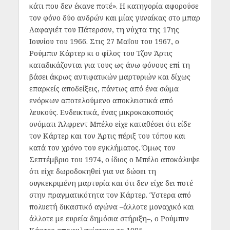
κάτι που δεν έκανε ποτέ». Η κατηγορία αφορούσε
τον φόνο δύο ανδρών και μίας γυναίκας στο μπαρ
Λαφαγιέτ του Πάτερσον, τη νύχτα της 17ης
Ιουνίου του 1966. Στις 27 Μαΐου του 1967, ο
Ρούμπιν Κάρτερ κι ο φίλος του Τζον Άρτις
καταδικάζονται για τους ως άνω φόνους επί τη
βάσει άκρως αντιφατικών μαρτυριών και δίχως
επαρκείς αποδείξεις, πάντως από ένα σώμα
ενόρκων αποτελούμενο αποκλειστικά από
λευκούς. Ενδεικτικά, ένας μικροκακοποιός
ονόματι Άλφρεντ Μπέλο είχε καταθέσει ότι είδε
τον Κάρτερ και τον Άρτις πέριξ του τόπου και
κατά τον χρόνο του εγκλήματος. Όμως τον
Σεπτέμβριο του 1974, ο ίδιος ο Μπέλο αποκάλυψε
ότι είχε δωροδοκηθεί για να δώσει τη
συγκεκριμένη μαρτυρία και ότι δεν είχε δει ποτέ
στην πραγματικότητα τον Κάρτερ. Ύστερα από
πολυετή δικαστικό αγώνα –άλλοτε μοναχικό και
άλλοτε με ευρεία δημόσια στήριξη–, ο Ρούμπιν