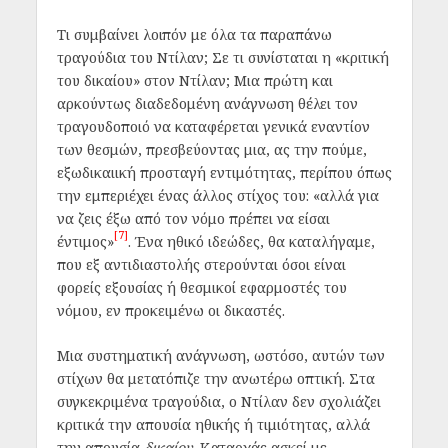
Τι συμβαίνει λοιπόν με όλα τα παραπάνω
τραγούδια του Ντίλαν; Σε τι συνίσταται η «κριτική
του δικαίου» στον Ντίλαν; Μια πρώτη και
αρκούντως διαδεδομένη ανάγνωση θέλει τον
τραγουδοποιό να καταφέρεται γενικά εναντίον
των θεσμών, πρεσβεύοντας μια, ας την πούμε,
εξωδικαιική προσταγή εντιμότητας, περίπου όπως
την εμπεριέχει ένας άλλος στίχος του: «αλλά για
να ζεις έξω από τον νόμο πρέπει να είσαι
[7]
έντιμος»
.
Ένα ηθικό ιδεώδες, θα καταλήγαμε,
που εξ αντιδιαστολής
στερούνται όσοι είναι
φορείς εξουσίας ή θεσμικοί εφαρμοστές του
νόμου,
εν προκειμένω οι
δικαστές.
Μια συστηματική ανάγνωση, ωστόσο, αυτών των
στίχων θα μετατόπιζε την ανωτέρω οπτική. Στα
συγκεκριμένα τραγούδια, ο Ντίλαν δεν σχολιάζει
κριτικά την απουσία ηθικής ή τιμιότητας, αλλά
την απουσία
δικαίου
. Καταρχάς ασκεί με