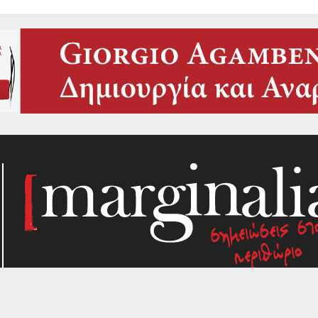
Κάθε μήνα, το Marginalia αναζητά την ύλη του στα σημεί