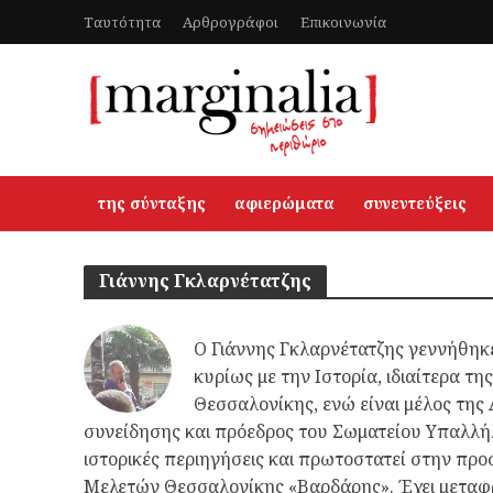
Ταυτότητα
Αρθρογράφοι
Επικοινωνία
της σύνταξης
αφιερώματα
συνεντεύξεις
Γιάννης Γκλαρνέτατζης
Ο Γιάννης Γκλαρνέτατζης γεννήθηκε
κυρίως με την Ιστορία, ιδιαίτερα τ
Θεσσαλονίκης, ενώ είναι μέλος της
συνείδησης και πρόεδρος του Σωματείου Υπαλλή
ιστορικές περιηγήσεις και πρωτοστατεί στην πρ
Μελετών Θεσσαλονίκης «Βαρδάρης». Έχει μεταφρά