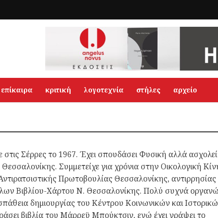
επίκαιρα
κριτική
λογοτεχνία
στήλες
αρχείο
 στις Σέρρες το 1967. Έχει σπουδάσει Φυσική αλλά ασχολεί
ης Θεσσαλονίκης. Συμμετείχε για χρόνια στην Οικολογική Κί
 Αντιρατσιστικής Πρωτοβουλίας Θεσσαλονίκης, αντιρρησίας
λων Βιβλίου-Χάρτου Ν. Θεσσαλονίκης. Πολύ συχνά οργανώ
οσπάθεια δημιουργίας του Κέντρου Κοινωνικών και Ιστορικ
σει βιβλία του Μάρρεϋ Μπούκτσιν, ενώ έχει γράψει το