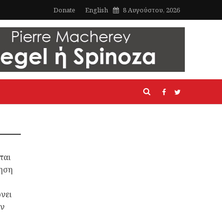
Donate
English
8 Αυγούστου, 2026
ται
νηση
νει
ών