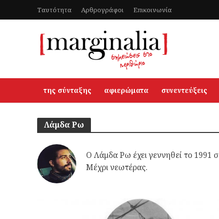
Ταυτότητα
Αρθρογράφοι
Επικοινωνία
της σύνταξης
αφιερώματα
συνεντεύξεις
Λάμδα Ρω
Ο Λάμδα Ρω έχει γεννηθεί το 1991 σ
Μέχρι νεωτέρας.