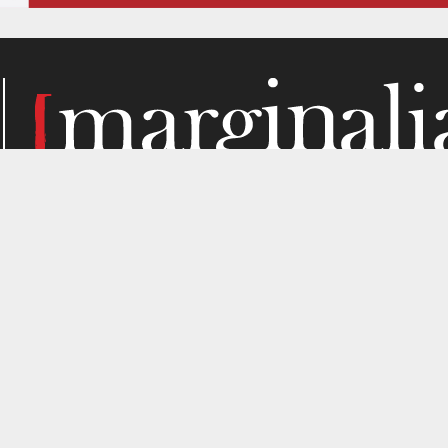
Κάθε μήνα, το Marginalia αναζητά την ύλη του στα σημεί
παραγωγής. Σε όσα μας ενδιαφέρουν από κριτική σκοπιά. Κ
gned by
4SHARE
&
кʊʟᴀ
.