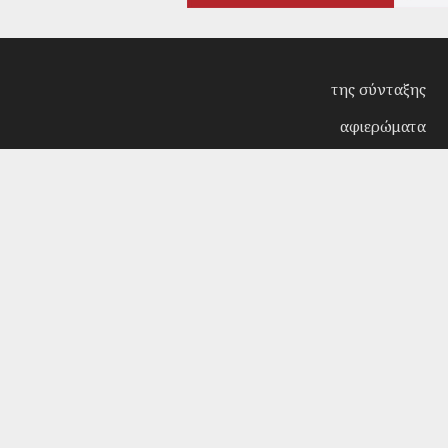
της σύνταξης
αφιερώματα
συνεντεύξεις
επίκαιρα
κριτική
λογοτεχνία
στήλες
αρχείο
Copyright © 2018. Manufactured by
Sociality
- Desi