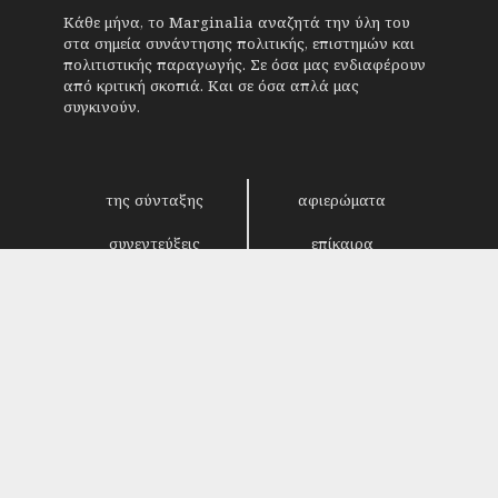
Κάθε μήνα, το Marginalia αναζητά την ύλη του
στα σημεία συνάντησης πολιτικής, επιστημών και
πολιτιστικής παραγωγής. Σε όσα μας ενδιαφέρουν
από κριτική σκοπιά. Και σε όσα απλά μας
συγκινούν.
της σύνταξης
αφιερώματα
συνεντεύξεις
επίκαιρα
κριτική
λογοτεχνία
στήλες
αρχείο
Copyright © 2018. Manufactured by
Sociality
-
Designed by
4SHARE
&
кʊʟᴀ
.