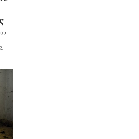
ς
του
2.