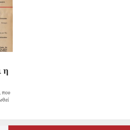
 η
, που
ωθεί