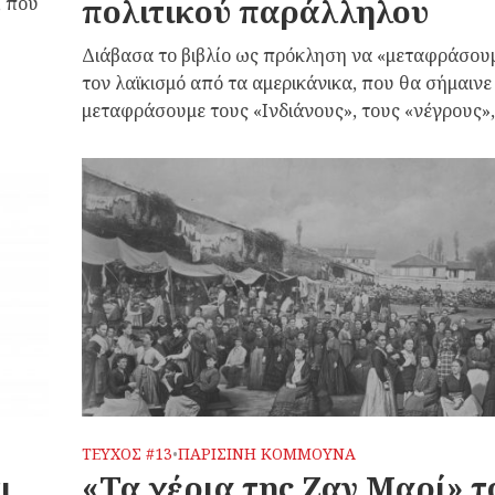
πολιτικού παράλληλου
, που
Διάβασα το βιβλίο ως πρόκληση να «μεταφράσου
τον λαϊκισμό από τα αμερικάνικα, που θα σήμαινε
μεταφράσουμε τους «Ινδιάνους», τους «νέγρους», τ
ΤΕΥΧΟΣ #13
ΠΑΡΙΣΙΝΗ ΚΟΜΜΟΥΝΑ
•
ι
«Τα χέρια της Ζαν Μαρί» τ