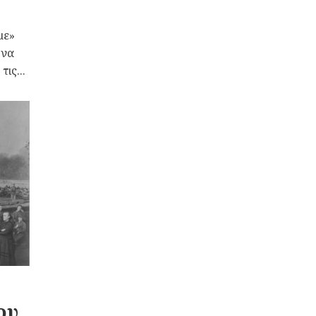
με»
 να
ις...
ου