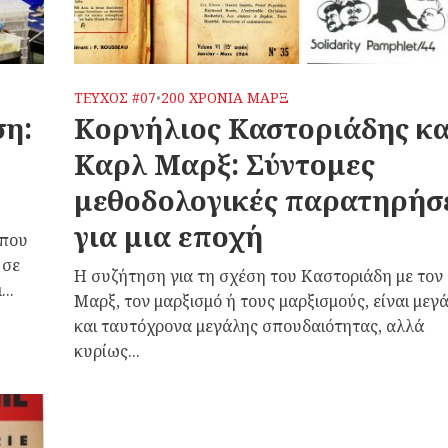
ΤΕΥΧΟΣ #07
200 ΧΡΟΝΙΑ ΜΑΡΞ
•
ση:
Κορνήλιος Καστοριάδης κα
Καρλ Μαρξ: Σύντομες
μεθοδολογικές παρατηρήσ
για μια εποχή
 που
 σε
Η συζήτηση για τη σχέση του Καστοριάδη με τον
..
Μαρξ, τον μαρξισμό ή τους μαρξισμούς, είναι μεγ
και ταυτόχρονα μεγάλης σπουδαιότητας, αλλά
κυρίως...