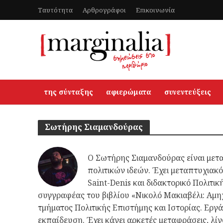
Ταυτότητα
Αρθρογράφοι
Επικοινωνία
της σύνταξης
αφιερώματα
συνεντεύξεις
Σωτήρης Σιαμανδούρας
Ο Σωτήρης Σιαμανδούρας είναι μετα
πολιτικών ιδεών. Έχει μεταπτυχιακό
Saint-Denis και διδακτορικό Πολιτικ
συγγραφέας του βιβλίου «Νικολό Μακιαβέλι: Αμηχ
τμήματος Πολιτικής Επιστήμης και Ιστορίας. Ερ
εκπαίδευση. Έχει κάνει αρκετές μεταφράσεις, λί