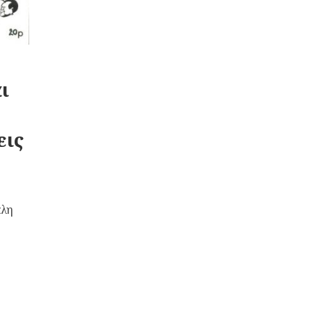
ι
εις
άλη