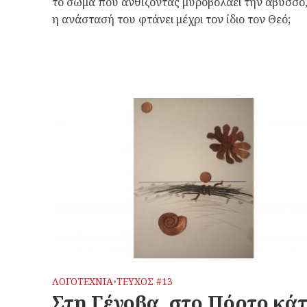
το σώμα που ανθίζοντας μυροβολάει την άβυσσο
η ανάστασή του φτάνει μέχρι τον ίδιο τον Θεό;
ΛΟΓΟΤΕΧΝΙΑ
ΤΕΥΧΟΣ #13
•
Στη Γένοβα, στο Πόρτο κάτ