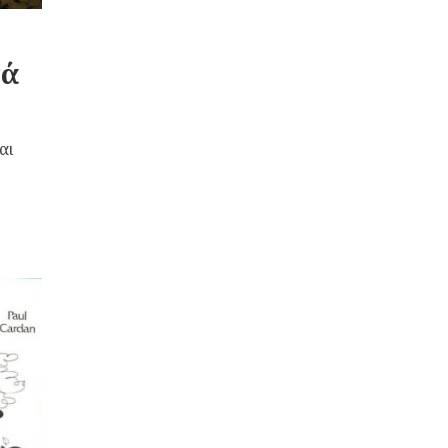
τά
αι