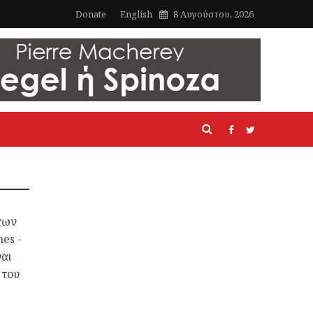
Donate
English
8 Αυγούστου, 2026
των
es -
ναι
 του