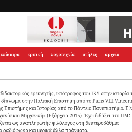
επίκαιρα
κριτική
λογοτεχνία
στήλες
αρχείο
διδακτορικός ερευνητής, υπότροφος του ΙΚΥ στην ιστορία 
 δίπλωμα στην Πολιτική Επιστήμη από το Paris VIII Vincenn
ής Επιστήμης και Ιστορίας από το Πάντειο Πανεπιστήμιο. Εί
ανία και Μηχανική» (Εξάρχεια 2015). Έχει διδάξει στο ΠΜΣ
γάζεται ως αναπληρωτής φιλόλογος στη δευτεροβάθμια
γο ραδιόφωνο και μερικά άλλα πράγματα.