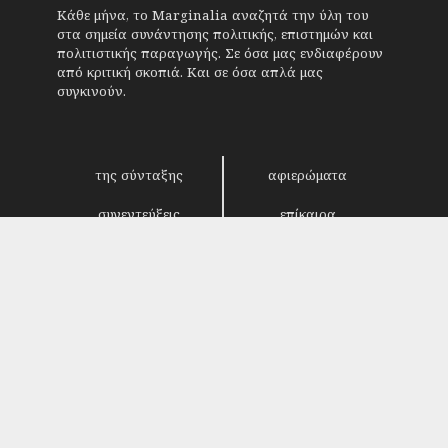
Κάθε μήνα, το Marginalia αναζητά την ύλη του
στα σημεία συνάντησης πολιτικής, επιστημών και
πολιτιστικής παραγωγής. Σε όσα μας ενδιαφέρουν
από κριτική σκοπιά. Και σε όσα απλά μας
συγκινούν.
της σύνταξης
αφιερώματα
συνεντεύξεις
επίκαιρα
κριτική
λογοτεχνία
στήλες
αρχείο
Copyright © 2018. Manufactured by
Sociality
-
Designed by
4SHARE
&
кʊʟᴀ
.