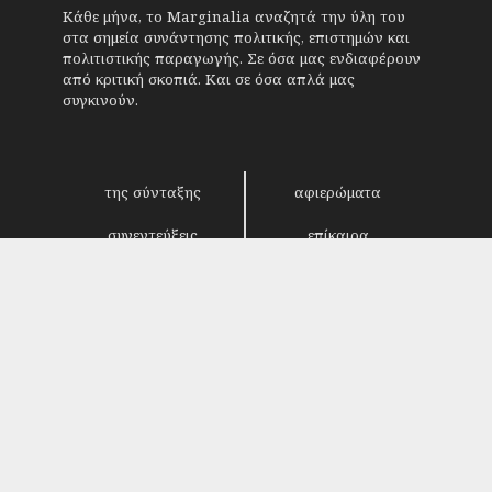
Κάθε μήνα, το Marginalia αναζητά την ύλη του
στα σημεία συνάντησης πολιτικής, επιστημών και
πολιτιστικής παραγωγής. Σε όσα μας ενδιαφέρουν
από κριτική σκοπιά. Και σε όσα απλά μας
συγκινούν.
της σύνταξης
αφιερώματα
συνεντεύξεις
επίκαιρα
κριτική
λογοτεχνία
στήλες
αρχείο
Copyright © 2018. Manufactured by
Sociality
-
Designed by
4SHARE
&
кʊʟᴀ
.