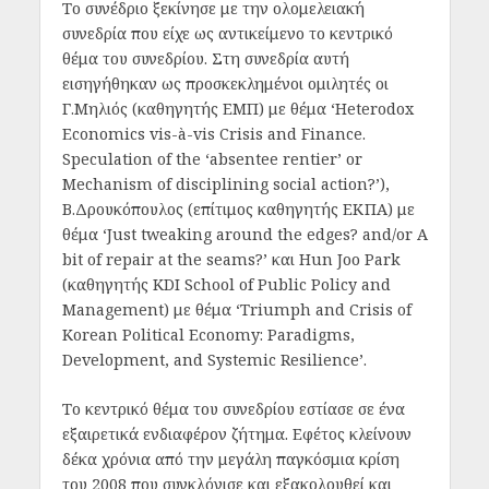
Το συνέδριο ξεκίνησε με την ολομελειακή
συνεδρία που είχε ως αντικείμενο το κεντρικό
θέμα του συνεδρίου. Στη συνεδρία αυτή
εισηγήθηκαν ως προσκεκλημένοι ομιλητές οι
Γ.Μηλιός (καθηγητής ΕΜΠ) με θέμα ‘Heterodox
Economics vis-à-vis Crisis and Finance.
Speculation of the ‘absentee rentier’ or
Mechanism of disciplining social action?’),
Β.Δρουκόπουλος (επίτιμος καθηγητής ΕΚΠΑ) με
θέμα ‘Just tweaking around the edges? and/or A
bit of repair at the seams?’ και Hun Joo Park
(καθηγητής KDI School of Public Policy and
Management) με θέμα ‘Triumph and Crisis of
Korean Political Economy: Paradigms,
Development, and Systemic Resilience’.
Το κεντρικό θέμα του συνεδρίου εστίασε σε ένα
εξαιρετικά ενδιαφέρον ζήτημα. Εφέτος κλείνουν
δέκα χρόνια από την μεγάλη παγκόσμια κρίση
του 2008 που συγκλόνισε και εξακολουθεί και