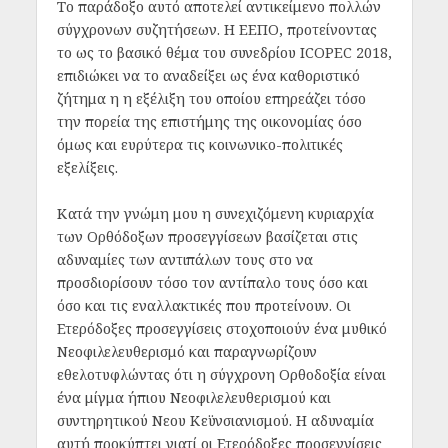
Το παράδοξο αυτό αποτελεί αντικείμενο πολλών
σύγχρονων συζητήσεων. Η ΕΕΠΟ, προτείνοντας
το ως το βασικό θέμα του συνεδρίου ICOPEC 2018,
επιδιώκει να το αναδείξει ως ένα καθοριστικό
ζήτημα η η εξέλιξη του οποίου επηρεάζει τόσο
την πορεία της επιστήμης της οικονομίας όσο
όμως και ευρύτερα τις κοινωνικο-πολιτικές
εξελίξεις.
Κατά την γνώμη μου η συνεχιζόμενη κυριαρχία
των Ορθόδοξων προσεγγίσεων βασίζεται στις
αδυναμίες των αντιπάλων τους στο να
προσδιορίσουν τόσο τον αντίπαλο τους όσο και
όσο και τις εναλλακτικές που προτείνουν. Οι
Ετερόδοξες προσεγγίσεις στοχοποιούν ένα μυθικό
Νεοφιλελευθερισμό και παραγνωρίζουν
εθελοτυφλώντας ότι η σύγχρονη Ορθοδοξία είναι
ένα μίγμα ήπιου Νεοφιλελευθερισμού και
συντηρητικού Νεου Κεϋνσιανισμού. Η αδυναμία
αυτή προκύπτει γιατί οι Ετερόδοξες προσεγγίσεις