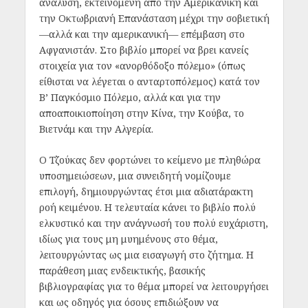
ανάλυση, εκτεινόμενη από την Αμερικανική και
την Οκτωβριανή Επανάσταση μέχρι την σοβιετική
—αλλά και την αμερικανική— επέμβαση στο
Αφγανιστάν. Στο βιβλίο μπορεί να βρει κανείς
στοιχεία για τον «ανορθόδοξο πόλεμο» (όπως
είθισται να λέγεται ο ανταρτοπόλεμος) κατά τον
Β’ Παγκόσμιο Πόλεμο, αλλά και για την
αποαποικιοποίηση στην Κίνα, την Κούβα, το
Βιετνάμ και την Αλγερία.
Ο Τζούκας δεν φορτώνει το κείμενο με πληθώρα
υποσημειώσεων, μια συνειδητή νομίζουμε
επιλογή, δημιουργώντας έτσι μια αδιατάρακτη
ροή κειμένου. Η τελευταία κάνει το βιβλίο πολύ
ελκυστικό και την ανάγνωσή του πολύ ευχάριστη,
ιδίως για τους μη μυημένους στο θέμα,
λειτουργώντας ως μια εισαγωγή στο ζήτημα. Η
παράθεση μιας ενδεικτικής, βασικής
βιβλιογραφίας για το θέμα μπορεί να λειτουργήσει
και ως οδηγός για όσους επιδιώξουν να