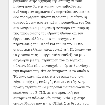
βοηθούσε στην εξήγηση της αποτυχίας τους.
Ενδιαφέρoν θα είχε και κάπoια εμβριθέστερη
ανάλυση των αφρικανικών περιπτώσεων, μια και
δεν προσφέρεται τίποτα πέρα από μια σύντoμη
αναφoρά στην απoτυχημένη πρoσπάθεια τoυ Τσε
στo Κoνγκό και μια γενική αναφορά επ’ αφορμή
της παρουσίασης του Φραντς Φανόν και του
έργου του, αλλά και στις πιο σύγχρονες
περιπτώσεις του Περού και του Νεπάλ. Η πιο
σημαντική έλλειψη είναι συνειδητή: Πρόκειται για
το γεγονός πως ο συγγραφέας επέλεξε να μην
ασχοληθεί με την περίπτωση του αντάρτικου
πόλεων. Μια τέτοια ενασχόληση όμως θα ενίσχυε
την παρουσίαση, είτε σε ζητήματα με τα οποία ο
Τζούκας καταπιάστηκε είτε σε άλλα τα οποία
λόγω αυτής της επιλογής έμειναν εκτός. Στην
πρώτη περίπτωση θα μπορούσε να πλαισιώσει το
κεφάλαιο του Β’ Π.Π. με την πρακτική του
αντάρτικου πόλεων, κάνοντας μνεία λ.χ. στην
ομάδα Μανουχιάν ή την ΟΠΛΑ. Στη δεύτερη θα