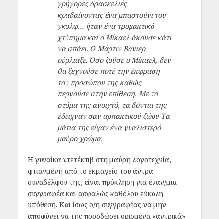
γρήγορες δρασκελιές
κραδαίνοντας ένα μπαστούνι του
γκολφ… ήταν ένα τρομακτικό
χτύπημα και ο Μίκαελ άκουσε κάτι
να σπάει. Ο Μάρτιν Βάνιερ
ούρλιαξε. Όσο ζούσε ο Μίκαελ, δεν
θα ξεχνούσε ποτέ την έκφραση
του προσώπου της καθώς
περνούσε στην επίθεση. Με το
στόμα της ανοιχτό, τα δόντια της
έδειχναν σαν αρπακτικού ζώου Τα
μάτια της είχαν ένα γυαλιστερό
μαύρο χρώμα.
Η γυναίκα ντετέκτιβ στη μαύρη λογοτεχνία,
φτιαγμένη από το εκμαγείο του άντρα
συναδέλφου της, είναι πρόκληση για έναν/μια
συγγραφέα και ασφαλώς καθόλου εύκολη
υπόθεση. Και ίσως ο/η συγγραφέας να μην
αποφύγει να της προσδώσει ορισμένα «αντρικά»