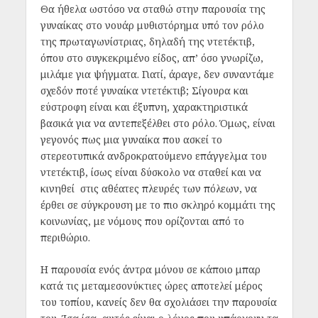
Θα ήθελα ωστόσο να σταθώ στην παρουσία της
γυναίκας στο νουάρ μυθιστόρημα υπό τον ρόλο
της πρωταγωνίστριας, δηλαδή της ντετέκτιβ,
όπου στο συγκεκριμένο είδος, απ’ όσο γνωρίζω,
μιλάμε για ψήγματα. Γιατί, άραγε, δεν συναντάμε
σχεδόν ποτέ γυναίκα ντετέκτιβ; Σίγουρα και
εύστροφη είναι και έξυπνη, χαρακτηριστικά
βασικά για να αντεπεξέλθει στο ρόλο. Όμως, είναι
γεγονός πως μια γυναίκα που ασκεί το
στερεοτυπικά ανδροκρατούμενο επάγγελμα του
ντετέκτιβ, ίσως είναι δύσκολο να σταθεί και να
κινηθεί στις αθέατες πλευρές των πόλεων, να
έρθει σε σύγκρουση με το πιο σκληρό κομμάτι της
κοινωνίας, με νόμους που ορίζονται από το
περιθώριο.
Η παρουσία ενός άντρα μόνου σε κάποιο μπαρ
κατά τις μεταμεσονύκτιες ώρες αποτελεί μέρος
του τοπίου, κανείς δεν θα σχολιάσει την παρουσία