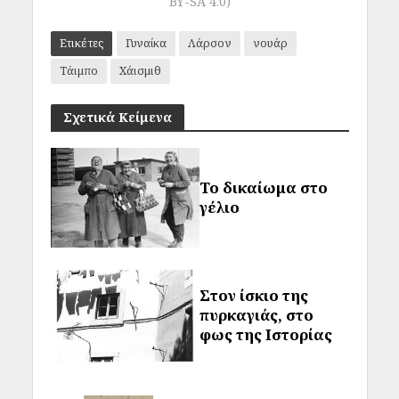
BY-SA 4.0)
Ετικέτες
Γυναίκα
Λάρσον
νουάρ
Τάιμπο
Χάισμιθ
Σχετικά Κείμενα
Το δικαίωμα στο
γέλιο
Στον ίσκιο της
πυρκαγιάς, στο
φως της Ιστορίας