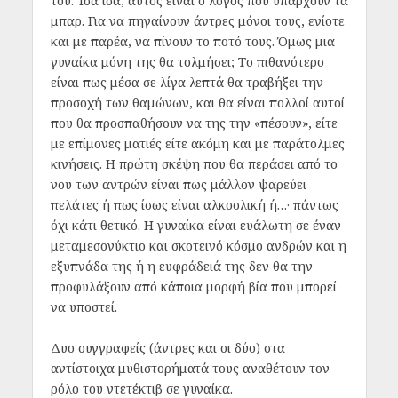
του. Ίσα ίσα, αυτός είναι ο λόγος που υπάρχουν τα
μπαρ. Για να πηγαίνουν άντρες μόνοι τους, ενίοτε
και με παρέα, να πίνουν το ποτό τους. Όμως μια
γυναίκα μόνη της θα τολμήσει; Το πιθανότερο
είναι πως μέσα σε λίγα λεπτά θα τραβήξει την
προσοχή των θαμώνων, και θα είναι πολλοί αυτοί
που θα προσπαθήσουν να της την «πέσουν», είτε
με επίμονες ματιές είτε ακόμη και με παράτολμες
κινήσεις. Η πρώτη σκέψη που θα περάσει από το
νου των αντρών είναι πως μάλλον ψαρεύει
πελάτες ή πως ίσως είναι αλκοολική ή…· πάντως
όχι κάτι θετικό. Η γυναίκα είναι ευάλωτη σε έναν
μεταμεσονύκτιο και σκοτεινό κόσμο ανδρών και η
εξυπνάδα της ή η ευφράδειά της δεν θα την
προφυλάξουν από κάποια μορφή βία που μπορεί
να υποστεί.
Δυο συγγραφείς (άντρες και οι δύο) στα
αντίστοιχα μυθιστορήματά τους αναθέτουν τον
ρόλο του ντετέκτιβ σε γυναίκα.