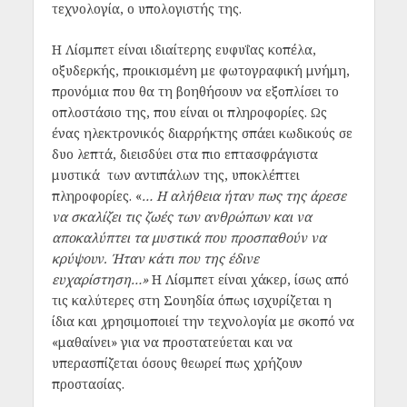
τεχνολογία, ο υπολογιστής της.
Η Λίσμπετ είναι ιδιαίτερης ευφυΐας κοπέλα,
οξυδερκής, προικισμένη με φωτογραφική μνήμη,
προνόμια που θα τη βοηθήσουν να εξοπλίσει το
οπλοστάσιο της, που είναι οι πληροφορίες. Ως
ένας ηλεκτρονικός διαρρήκτης σπάει κωδικούς σε
δυο λεπτά, διεισδύει στα πιο επτασφράγιστα
μυστικά των αντιπάλων της, υποκλέπτει
πληροφορίες. «
… Η αλήθεια ήταν πως της άρεσε
να σκαλίζει τις ζωές των ανθρώπων και να
αποκαλύπτει τα μυστικά που προσπαθούν να
κρύψουν. Ήταν κάτι που της έδινε
ευχαρίστηση…»
Η Λίσμπετ είναι χάκερ, ίσως από
τις καλύτερες στη Σουηδία όπως ισχυρίζεται η
ίδια και
χ
ρησιμοποιεί την τεχνολογία με σκοπό να
«μαθαίνει» για να προστατεύεται και να
υπερασπίζεται όσους θεωρεί πως χρήζουν
προστασίας.