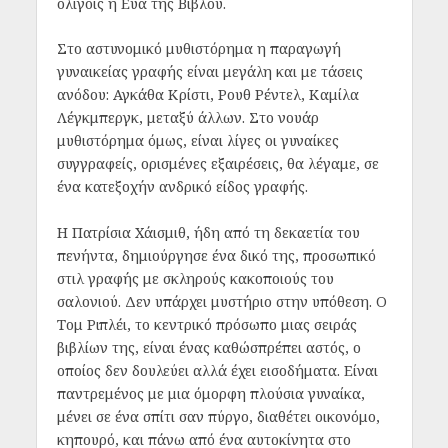
ολίγοις η Εύα της Βίβλου.
Στο αστυνομικό μυθιστόρημα η παραγωγή
γυναικείας γραφής είναι μεγάλη και με τάσεις
ανόδου: Αγκάθα Κρίστι, Ρουθ Ρέντελ, Καμίλα
Λέγκμπεργκ, μεταξύ άλλων. Στο νουάρ
μυθιστόρημα όμως, είναι λίγες οι γυναίκες
συγγραφείς, ορισμένες εξαιρέσεις, θα λέγαμε, σε
ένα κατεξοχήν ανδρικό είδος γραφής.
Η Πατρίσια Χάισμιθ, ήδη από τη δεκαετία του
πενήντα, δημιούργησε ένα δικό της, προσωπικό
στιλ γραφής με σκληρούς κακοποιούς του
σαλονιού. Δεν υπάρχει μυστήριο στην υπόθεση. Ο
Τομ Ριπλέι, το κεντρικό πρόσωπο μιας σειράς
βιβλίων της, είναι ένας καθώσπρέπει αστός, ο
οποίος δεν δουλεύει αλλά έχει εισοδήματα. Είναι
παντρεμένος με μια όμορφη πλούσια γυναίκα,
μένει σε ένα σπίτι σαν πύργο, διαθέτει οικονόμο,
κηπουρό, και πάνω από ένα αυτοκίνητα στο