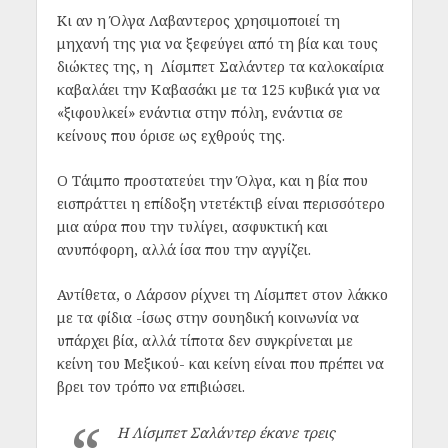
Κι αν η Όλγα Λαβαντερος χρησιμοποιεί τη
μηχανή της για να ξεφεύγει από τη βία και τους
διώκτες της, η Λίσμπετ Σαλάντερ τα καλοκαίρια
καβαλάει την Καβασάκι με τα 125 κυβικά για να
«ξιφουλκεί» ενάντια στην πόλη, ενάντια σε
κείνους που όρισε ως εχθρούς της.
Ο Τάιμπο προστατεύει την Όλγα, και η βία που
εισπράττει η επίδοξη ντετέκτιβ είναι περισσότερο
μια αύρα που την τυλίγει, ασφυκτική και
ανυπόφορη, αλλά ίσα που την αγγίζει.
Αντίθετα, ο Λάρσον ρίχνει τη Λίσμπετ στον λάκκο
με τα φίδια -ίσως στην σουηδική κοινωνία να
υπάρχει βία, αλλά τίποτα δεν συγκρίνεται με
κείνη του Μεξικού- και κείνη είναι που πρέπει να
βρει τον τρόπο να επιβιώσει.
Η Λίσμπετ Σαλάντερ έκανε τρεις