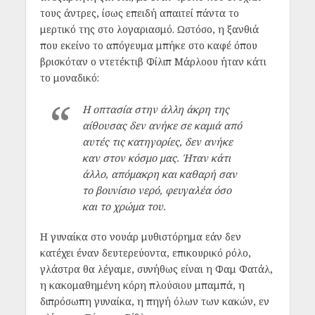
τους άντρες, ίσως επειδή απαιτεί πάντα το
μερτικό της στο λογαριασμό. Ωστόσο, η ξανθιά
που εκείνο το απόγευμα μπήκε στο καφέ όπου
βρισκόταν ο ντετέκτιβ Φίλιπ Μάρλοου ήταν κάτι
το μοναδικό:
Η οπτασία στην άλλη άκρη της
αίθουσας δεν ανήκε σε καμιά από
αυτές τις κατηγορίες, δεν ανήκε
καν στον κόσμο μας. Ήταν κάτι
άλλο, απόμακρη και καθαρή σαν
το βουνίσιο νερό, φευγαλέα όσο
και το χρώμα του.
Η γυναίκα στο νουάρ μυθιστόρημα εάν δεν
κατέχει έναν δευτερεύοντα, επικουρικό ρόλο,
γλάστρα θα λέγαμε, συνήθως είναι η Φαμ Φατάλ,
η κακομαθημένη κόρη πλούσιου μπαμπά, η
διπρόσωπη γυναίκα, η πηγή όλων των κακών, εν