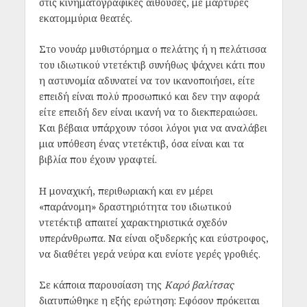
στις κινηματογραφικές αίθουσες, με μάρτυρες
εκατομμύρια θεατές.
Στο νουάρ μυθιστόρημα ο πελάτης ή η πελάτισσα
του ιδιωτικού ντετέκτιβ συνήθως ψάχνει κάτι που
η αστυνομία αδυνατεί να τον ικανοποιήσει, είτε
επειδή είναι πολύ προσωπικό και δεν την αφορά
είτε επειδή δεν είναι ικανή να το διεκπεραιώσει.
Και βέβαια υπάρχουν τόσοι λόγοι για να αναλάβει
μια υπόθεση ένας ντετέκτιβ, όσα είναι και τα
βιβλία που έχουν γραφτεί.
Η μοναχική, περιθωριακή και εν μέρει
«παράνομη» δραστηριότητα του ιδιωτικού
ντετέκτιβ απαιτεί χαρακτηριστικά σχεδόν
υπεράνθρωπα. Να είναι οξυδερκής και εύστροφος,
να διαθέτει γερά νεύρα και ενίοτε γερές γροθιές.
Σε κάποια παρουσίαση της
Καρό βαλίτσας
διατυπώθηκε η εξής ερώτηση: Εφόσον πρόκειται