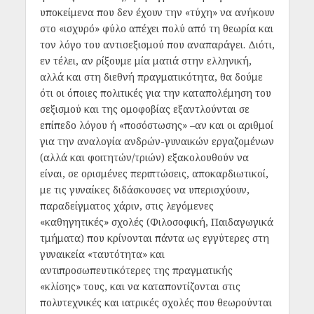
υποκείμενα που δεν έχουν την «τύχη» να ανήκουν
στο «ισχυρό» φύλο απέχει πολύ από τη θεωρία και
τον λόγο του αντισεξισμού που αναπαράγει. Διότι,
εν τέλει, αν ρίξουμε μία ματιά στην ελληνική,
αλλά και στη διεθνή πραγματικότητα, θα δούμε
ότι οι όποιες πολιτικές για την καταπολέμηση του
σεξισμού και της ομοφοβίας εξαντλούνται σε
επίπεδο λόγου ή «ποσόστωσης» –αν και οι αριθμοί
για την αναλογία ανδρών-γυναικών εργαζομένων
(αλλά και φοιτητών/τριών) εξακολουθούν να
είναι, σε ορισμένες περιπτώσεις, αποκαρδιωτικοί,
με τις γυναίκες διδάσκουσες να υπερισχύουν,
παραδείγματος χάριν, στις λεγόμενες
«καθηγητικές» σχολές (Φιλοσοφική, Παιδαγωγικά
τμήματα) που κρίνονται πάντα ως εγγύτερες στη
γυναικεία «ταυτότητα» και
αντιπροσωπευτικότερες της πραγματικής
«κλίσης» τους, και να καταποντίζονται στις
πολυτεχνικές και ιατρικές σχολές που θεωρούνται