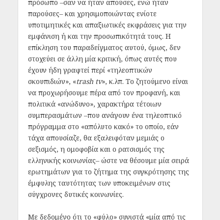
πρόσωπο –σαν να ήταν απούσες, ενώ ήταν
παρούσες– και χρησιμοποιώντας ενίοτε
υποτιμητικές και απαξιωτικές εκφράσεις για την
εμφάνιση ή και την προσωπικότητά τους. Η
επίκληση του παραδείγματος αυτού, όμως, δεν
στοχεύει σε άλλη μία κριτική, όπως αυτές που
έχουν ήδη γραφτεί περί «τηλεοπτικών
σκουπιδιών», «
trash tv
», κ.λπ. Το ζητούμενο είναι
να προχωρήσουμε πέρα από τον προφανή, και
πολιτικά «ανώδυνο», χαρακτήρα τέτοιων
συμπερασμάτων –που ανάγουν ένα τηλεοπτικό
πρόγραμμα στο «απόλυτο κακό» το οποίο, εάν
τάχα απουσίαζε, θα εξαλειφόταν μεμιάς ο
σεξισμός, η ομοφοβία και ο ρατσισμός της
ελληνικής κοινωνίας– ώστε να θέσουμε μία σειρά
ερωτημάτων για το ζήτημα της συγκρότησης της
έμφυλης ταυτότητας των υποκειμένων στις
σύγχρονες δυτικές κοινωνίες.
Με δεδομένο ότι το «φύλο» συνιστά «μία από τις