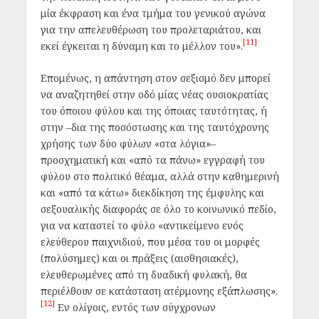
μία έκφραση και ένα τμήμα του γενικού αγώνα
για την απελευθέρωση του προλεταριάτου, και
[11]
εκεί έγκειται η δύναμη και το μέλλον του».
Επομένως, η απάντηση στον σεξισμό δεν μπορεί
να αναζητηθεί στην οδό μίας νέας ουσιοκρατίας
του όποιου φύλου και της όποιας ταυτότητας, ή
στην –δια της ποσόστωσης και της ταυτόχρονης
χρήσης των δύο φύλων «στα λόγια»–
προσχηματική και «από τα πάνω» εγγραφή του
φύλου στο πολιτικό θέαμα, αλλά στην καθημερινή
και «από τα κάτω» διεκδίκηση της έμφυλης και
σεξουαλικής διαφοράς σε όλο το κοινωνικό πεδίο,
για να καταστεί το φύλο «αντικείμενο ενός
ελεύθερου παιχνιδιού, που μέσα του οι μορφές
(πολύσημες) και οι πράξεις (αισθησιακές),
ελευθερωμένες από τη δυαδική φυλακή, θα
περιέλθουν σε κατάσταση ατέρμονης εξάπλωσης».
[12]
Εν ολίγοις, εντός των σύγχρονων