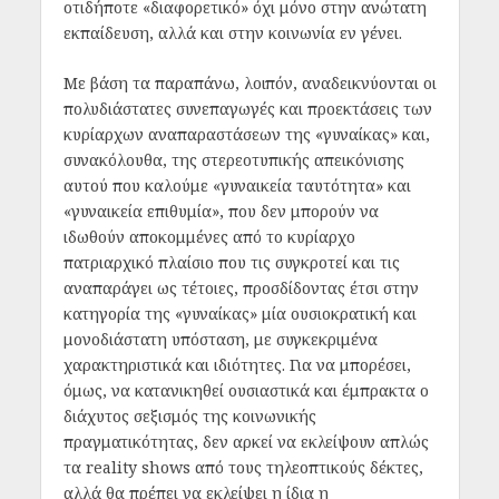
οτιδήποτε «διαφορετικό» όχι μόνο στην ανώτατη
εκπαίδευση, αλλά και στην κοινωνία εν γένει.
Με βάση τα παραπάνω, λοιπόν, αναδεικνύονται οι
πολυδιάστατες συνεπαγωγές και προεκτάσεις των
κυρίαρχων αναπαραστάσεων της «γυναίκας» και,
συνακόλουθα, της στερεοτυπικής απεικόνισης
αυτού που καλούμε «γυναικεία ταυτότητα» και
«γυναικεία επιθυμία», που δεν μπορούν να
ιδωθούν αποκομμένες από το κυρίαρχο
πατριαρχικό πλαίσιο που τις συγκροτεί και τις
αναπαράγει ως τέτοιες, προσδίδοντας έτσι στην
κατηγορία της «γυναίκας» μία ουσιοκρατική και
μονοδιάστατη υπόσταση, με συγκεκριμένα
χαρακτηριστικά και ιδιότητες. Για να μπορέσει,
όμως, να κατανικηθεί ουσιαστικά και έμπρακτα ο
διάχυτος σεξισμός της κοινωνικής
πραγματικότητας, δεν αρκεί να εκλείψουν απλώς
τα reality shows από τους τηλεοπτικούς δέκτες,
αλλά θα πρέπει να εκλείψει η ίδια η