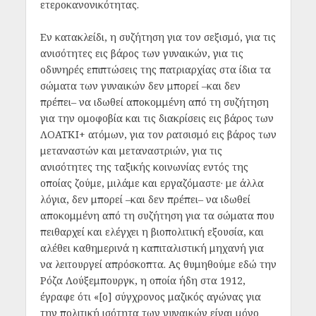
ετεροκανονικότητας.
Εν κατακλείδι, η συζήτηση για τον σεξισμό, για τις
ανισότητες εις βάρος των γυναικών, για τις
οδυνηρές επιπτώσεις της πατριαρχίας στα ίδια τα
σώματα των γυναικών δεν μπορεί –και δεν
πρέπει– να ιδωθεί αποκομμένη από τη συζήτηση
για την ομοφοβία και τις διακρίσεις εις βάρος των
ΛΟΑΤΚΙ+ ατόμων, για τον ρατσισμό εις βάρος των
μεταναστών και μεταναστριών, για τις
ανισότητες της ταξικής κοινωνίας εντός της
οποίας ζούμε, μιλάμε και εργαζόμαστε· με άλλα
λόγια, δεν μπορεί –και δεν πρέπει– να ιδωθεί
αποκομμένη από τη συζήτηση για τα σώματα που
πειθαρχεί και ελέγχει η βιοπολιτική εξουσία, και
αλέθει καθημερινά η καπιταλιστική μηχανή για
να λειτουργεί απρόσκοπτα. Ας θυμηθούμε εδώ την
Ρόζα Λούξεμπουργκ, η οποία ήδη στα 1912,
έγραφε ότι «[ο] σύγχρονος μαζικός αγώνας για
την πολιτική ισότητα των γυναικών είναι μόνο