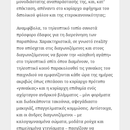
μονοδιάστατης αναπαράστασής της, και, κατ’
επέκταση, απέναντι στο κυρίαρχο αφήγημα του
διπολικού φύλου και της ετεροκανονικότητας;
Αναμφίβολα, το τηλεοπτικό τοπίο συνιστά
πρόσφορο έδαφος για τη διερεύνηση των
παραπάνω. Χαρακτηριστικά, σε γνωστό reality
που υπόσχεται στις διαγωνιζόμενες και στους
διαγωνιζόμενους να βρουν την «αληθινή αγάπη»
στο τηλεοπτικό σπίτι όπου διαμένουν, το
τηλεοπτικό κοινό παρακολουθεί τις γυναίκες του
παιχνιδιού να εμφανίζονται κάθε ώρα της ημέρας
ακριβώς όπως επιτάσσει το κυρίαρχο πρότυπο
«γυναίκας» και η κυρίαρχη επιθυμία ενός
αχόρταγου ανδρικού βλέμματος – μίνι φορέματα
και δωδεκάποντα τακούνια, αψεγάδιαστο
μακιγιάζ, επαγγελματικές κομμώσεις. Αντίστοιχα,
και οι άνδρες διαγωνιζόμενοι – με
καλογυμνασμένα σώματα, μοδάτα ρούχα και
επιμελημένα χτενίσματα – πασχίζουν να