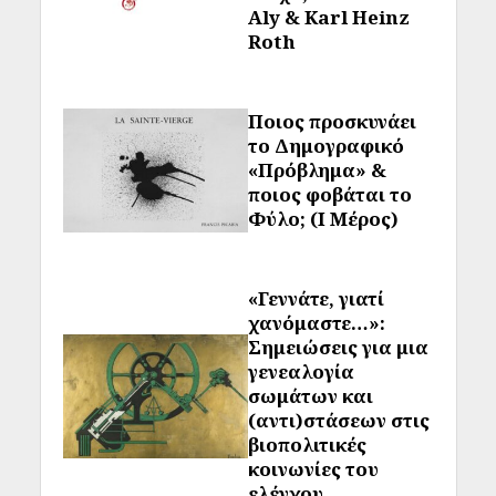
Aly & Karl Heinz
Roth
Ποιος προσκυνάει
το Δημογραφικό
«Πρόβλημα» &
ποιος φοβάται το
Φύλο; (Ι Μέρος)
«Γεννάτε, γιατί
χανόμαστε…»:
Σημειώσεις για μια
γενεαλογία
σωμάτων και
(αντι)στάσεων στις
βιοπολιτικές
κοινωνίες του
ελέγχου