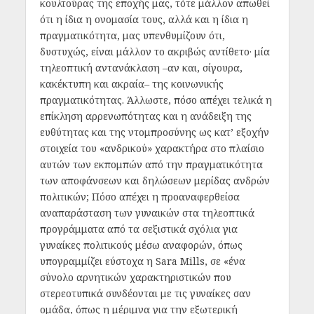
κουλτούρας της εποχής μας, τότε μάλλον απωθεί
ότι η ίδια η ονομασία τους, αλλά και η ίδια η
πραγματικότητα, μας υπενθυμίζουν ότι,
δυστυχώς, είναι μάλλον το ακριβώς αντίθετο· μία
τηλεοπτική αντανάκλαση –αν και, σίγουρα,
κακέκτυπη και ακραία– της κοινωνικής
πραγματικότητας. Άλλωστε, πόσο απέχει τελικά η
επίκληση αρρενωπότητας και η ανάδειξη της
ευθύτητας και της ντομπροσύνης ως κατ’ εξοχήν
στοιχεία του «ανδρικού» χαρακτήρα στο πλαίσιο
αυτών των εκπομπών από την πραγματικότητα
των αποφάνσεων και δηλώσεων μερίδας ανδρών
πολιτικών; Πόσο απέχει η προαναφερθείσα
αναπαράσταση των γυναικών στα τηλεοπτικά
προγράμματα από τα σεξιστικά σχόλια για
γυναίκες πολιτικούς μέσω αναφορών, όπως
υπογραμμίζει εύστοχα η Sara Mills, σε «ένα
σύνολο αρνητικών χαρακτηριστικών που
στερεοτυπικά συνδέονται με τις γυναίκες σαν
ομάδα, όπως η μέριμνα για την εξωτερική