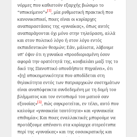
νόρμες που καθιστούν εξαρχής βιώσιμο το
[1]
“υποκείμενο”»
, μία ρυθμιστική πρακτική που
κανονικοποιεί, ποιες είναι οι κυρίαρχες
αναπαραστάσεις της «γυναίκας», όπως αυτές
αναπαράγονται όχι μόνο στην τηλεόραση, αλλά
και στον πολιτικό λόγο ή στον λόγο εντός
εκπαιδευτικών θεσμών; Εάν, μάλιστα, λάβουμε
υπ’ όψιν ότι η γυναίκα «προσδιορισμένη όσον
αφορά την ορατότητά της, κουβαλάει μαζί της το
δικό της Πανοπτικό οπουδήποτε πηγαίνει», ότι
«[η] υποκειμενικότητα που αποδίδεται στη
θηλυκότητα εντός των πατριαρχικών συστημάτων
είναι αναπόφευκτα συνδεδεμένη με τη δομή του
βλέμματος και τον εντοπισμό του ματιού σαν
[2]
εξουσίας»
, πώς συγκροτείται, εν τέλει, αυτό που
καλούμε «γυναικεία ταυτότητα» και «γυναικεία
επιθυμία»; Και ποιες εναλλακτικές μπορούμε να
προτάξουμε απέναντι στα κυρίαρχα στερεότυπα
περί της «γυναίκας» και της ουσιοκρατικής και