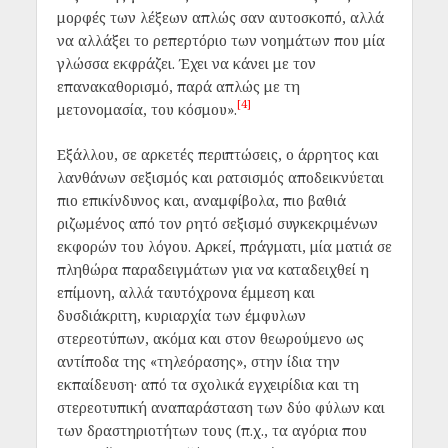
μορφές των λέξεων απλώς σαν αυτοσκοπό, αλλά
να αλλάξει το ρεπερτόριο των νοημάτων που μία
γλώσσα εκφράζει. Έχει να κάνει με τον
επανακαθορισμό, παρά απλώς με τη
[4]
μετονομασία, του κόσμου».
Εξάλλου, σε αρκετές περιπτώσεις, ο άρρητος και
λανθάνων σεξισμός και ρατσισμός αποδεικνύεται
πιο επικίνδυνος και, αναμφίβολα, πιο βαθιά
ριζωμένος από τον ρητό σεξισμό συγκεκριμένων
εκφορών του λόγου. Αρκεί, πράγματι, μία ματιά σε
πληθώρα παραδειγμάτων για να καταδειχθεί η
επίμονη, αλλά ταυτόχρονα έμμεση και
δυσδιάκριτη, κυριαρχία των έμφυλων
στερεοτύπων, ακόμα και στον θεωρούμενο ως
αντίποδα της «τηλεόρασης», στην ίδια την
εκπαίδευση· από τα σχολικά εγχειρίδια και τη
στερεοτυπική αναπαράσταση των δύο φύλων και
των δραστηριοτήτων τους (π.χ., τα αγόρια που