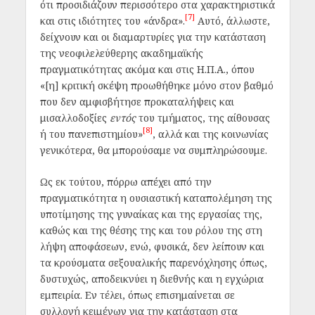
ότι προσιδιάζουν περισσότερο στα χαρακτηριστικά
[7]
και στις ιδιότητες του «άνδρα».
Αυτό, άλλωστε,
δείχνουν και οι διαμαρτυρίες για την κατάσταση
της νεοφιλελεύθερης ακαδημαϊκής
πραγματικότητας ακόμα και στις Η.Π.Α., όπου
«[η] κριτική σκέψη προωθήθηκε μόνο στον βαθμό
που δεν αμφισβήτησε προκαταλήψεις και
μισαλλοδοξίες
εντός
του τμήματος, της αίθουσας
[8]
ή του πανεπιστημίου»
, αλλά και της κοινωνίας
γενικότερα, θα μπορούσαμε να συμπληρώσουμε.
Ως εκ τούτου, πόρρω απέχει από την
πραγματικότητα η ουσιαστική καταπολέμηση της
υποτίμησης της γυναίκας και της εργασίας της,
καθώς και της θέσης της και του ρόλου της στη
λήψη αποφάσεων, ενώ, φυσικά, δεν λείπουν και
τα κρούσματα σεξουαλικής παρενόχλησης όπως,
δυστυχώς, αποδεικνύει η διεθνής και η εγχώρια
εμπειρία. Εν τέλει, όπως επισημαίνεται σε
συλλογή κειμένων για την κατάσταση στα