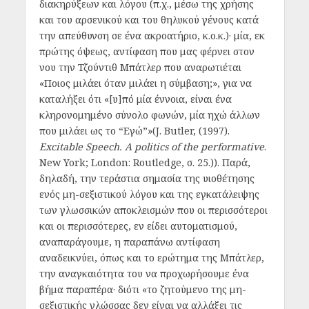
διακηρύξεων και λόγου (π.χ., μέσω της χρήσης
και του αρσενικού και του θηλυκού γένους κατά
την απεύθυνση σε ένα ακροατήριο, κ.ο.κ.)· μία, εκ
πρώτης όψεως, αντίφαση που μας φέρνει στον
νου την Τζούντιθ Μπάτλερ που αναρωτιέται
«Ποιος μιλάει όταν μιλάει η σύμβαση;», για να
καταλήξει ότι «[υ]πό μία έννοια, είναι ένα
κληρονομημένο σύνολο φωνών, μία ηχώ άλλων
που μιλάει ως το “Εγώ”»(J. Butler, (1997).
Excitable Speech. A politics of the performative
.
New York; London: Routledge, σ. 25.)). Παρά,
δηλαδή, την τεράστια σημασία της υιοθέτησης
ενός μη-σεξιστικού λόγου και της εγκατάλειψης
των γλωσσικών αποκλεισμών που οι περισσότεροι
και οι περισσότερες, εν είδει αυτοματισμού,
αναπαράγουμε, η παραπάνω αντίφαση
αναδεικνύει, όπως και το ερώτημα της Μπάτλερ,
την αναγκαιότητα του να προχωρήσουμε ένα
βήμα παραπέρα· διότι «το ζητούμενο της μη-
σεξιστικής γλώσσας δεν είναι να αλλάξει τις