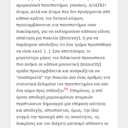
αμερικανικά πανεπιστήμια, γυναίκες, ΛΟΑΤΚΙ+
άτομα, αλλά και άτομα που δεν προέρχονται από
κάποιο κράτος του δυτικού κόσμου,
προσλαμβάνονται στα πανεπιστήμια «σαν
διακόσμηση, για να εκπληρώσουν κάποιου είδους
απαίτηση για ποικιλία [diversity], ή για να
παράσχουν αποδείξεις ότι ένα τμήμα προσπάθησε
να είναι καλό. […]. Σαν αποτέλεσμα, το
μεγαλύτερο μέρος του διδακτικού προσωπικού
που ανήκει σε κάποια μειονοτική [minority]
ομάδα προσλαμβάνεται και αναγκάζεται να
“αναπαριστά” την ποικιλία σαν ένας αριθμός στα
στατιστικά δεδομένα του πανεπιστημίου και σαν
[9]
ένα σώμα προς επίδειξη»
. Επομένως, η υπό
όρους αποδοχή μεμονωμένων ατομικών
περιπτώσεων δημιουργεί μία επίφαση ισότητας
και αποδοχής, αποσπώντας, όμως, την ίδια
στιγμή την προσοχή από τις ανισότητες, τις
διακρίσεις και τον διάχυτο ρατσισμό απέναντι σε