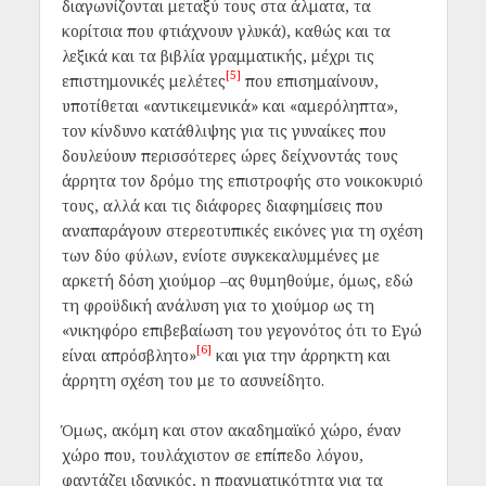
διαγωνίζονται μεταξύ τους στα άλματα, τα
κορίτσια που φτιάχνουν γλυκά), καθώς και τα
λεξικά και τα βιβλία γραμματικής, μέχρι τις
[5]
επιστημονικές μελέτες
που επισημαίνουν,
υποτίθεται «αντικειμενικά» και «αμερόληπτα»,
τον κίνδυνο κατάθλιψης για τις γυναίκες που
δουλεύουν περισσότερες ώρες δείχνοντάς τους
άρρητα τον δρόμο της επιστροφής στο νοικοκυριό
τους, αλλά και τις διάφορες διαφημίσεις που
αναπαράγουν στερεοτυπικές εικόνες για τη σχέση
των δύο φύλων, ενίοτε συγκεκαλυμμένες με
αρκετή δόση χιούμορ –ας θυμηθούμε, όμως, εδώ
τη φροϋδική ανάλυση για το χιούμορ ως τη
«νικηφόρο επιβεβαίωση του γεγονότος ότι το Εγώ
[6]
είναι απρόσβλητο»
και για την άρρηκτη και
άρρητη σχέση του με το ασυνείδητο.
Όμως, ακόμη και στον ακαδημαϊκό χώρο, έναν
χώρο που, τουλάχιστον σε επίπεδο λόγου,
φαντάζει ιδανικός, η πραγματικότητα για τα