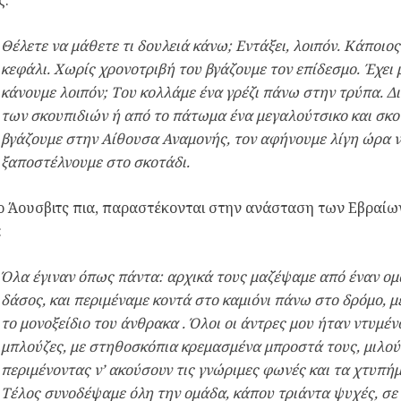
ς:
Θέλετε να μάθετε τι δουλειά κάνω; Εντάξει, λοιπόν. Κάποιο
κεφάλι. Χωρίς χρονοτριβή του βγάζουμε τον επίδεσμο. Έχει 
κάνουμε λοιπόν; Του κολλάμε ένα γρέζι πάνω στην τρύπα. Δ
των σκουπιδιών ή από το πάτωμα ένα μεγαλούτσικο και σκο
βγάζουμε στην Αίθουσα Αναμονής, τον αφήνουμε λίγη ώρα να
ξαποστέλνουμε στο σκοτάδι.
το Άουσβιτς πια, παραστέκονται στην ανάσταση των Εβραίω
:
Όλα έγιναν όπως πάντα: αρχικά τους μαζέψαμε από έναν ομ
δάσος, και περιμέναμε κοντά στο καμιόνι πάνω στο δρόμο, μέ
το μονοξείδιο του άνθρακα . Όλοι οι άντρες μου ήταν ντυμένο
μπλούζες, με στηθοσκόπια κρεμασμένα μπροστά τους, μιλού
περιμένοντας ν’ ακούσουν τις γνώριμες φωνές και τα χτυπή
Τέλος συνοδέψαμε όλη την ομάδα, κάπου τριάντα ψυχές, σ