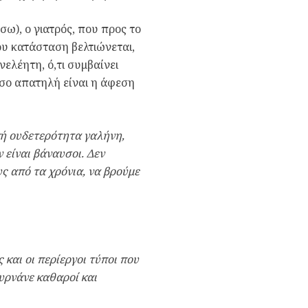
ω), ο γιατρός, που προς το
ου κατάσταση βελτιώνεται,
ελέητη, ό,τι συμβαίνει
όσο απατηλή είναι η άφεση
κή ουδετερότητα γαλήνη,
 είναι βάναυσοι. Δεν
ς από τα χρόνια, να βρούμε
 και οι περίεργοι τύποι που
γυρνάνε καθαροί και