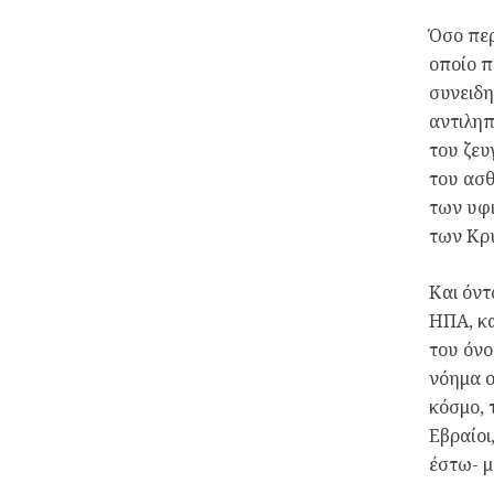
Όσο περ
οποίο π
συνειδη
αντιληπ
του ζευ
του ασθ
των υφι
των Κρ
Και όντ
ΗΠΑ, κα
του όνο
νόημα ο
κόσμο, 
Εβραίοι
έστω- 