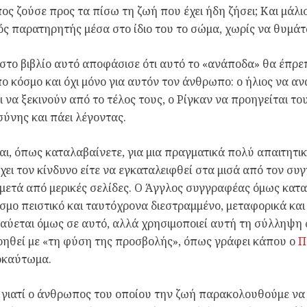
ς ζούσε προς τα πίσω τη ζωή που έχει ήδη ζήσει; Και μάλ
ς παρατηρητής μέσα στο ίδιο του το σώμα, χωρίς να θυμάτ
 στο βιβλίο αυτό αποφάσισε ότι αυτό το «ανάποδα» θα έπρεπε
ο κόσμο και όχι μόνο για αυτόν τον άνθρωπο: ο ήλιος να αν
ι να ξεκινούν από το τέλος τους, ο Ρίγκαν να προηγείται το
ύνης και πάει λέγοντας.
αι, όπως καταλαβαίνετε, για μια πραγματικά πολύ απαιτητ
χει τον κίνδυνο είτε να εγκαταλειφθεί στα μισά από τον συ
μετά από μερικές σελίδες. Ο Άγγλος συγγραφέας όμως κατα
σμο πειστικό και ταυτόχρονα διεστραμμένο, μεταφορικά και
ύεται όμως σε αυτό, αλλά χρησιμοποιεί αυτή τη σύλληψη 
ρηθεί με «τη φύση της προσβολής», όπως γράφει κάπου ο
Π
οκαύτωμα.
 γιατί ο άνθρωπος του οποίου την ζωή παρακολουθούμε να 