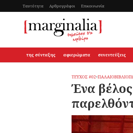
Ταυτότητα
Αρθρογράφοι
Επικοινωνία
της σύνταξης
αφιερώματα
συνεντεύξεις
ΤΕΥΧΟΣ #02
•
ΠΑΛΑΙΟΒΙΒΛΙΟΠ
Ένα βέλος
παρελθόν