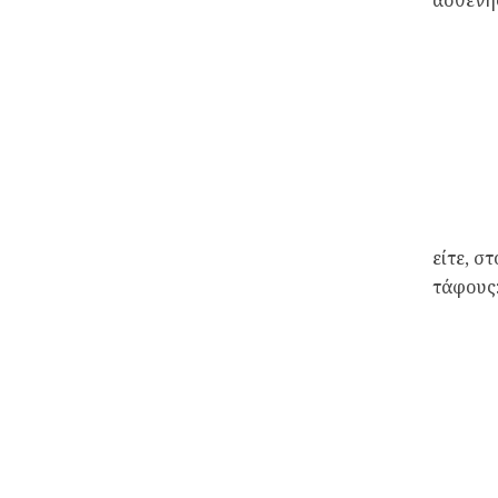
ασθενή
είτε, σ
τάφους