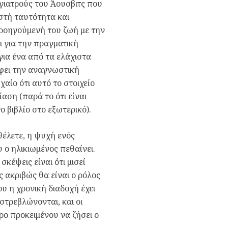
 γιατρούς του Άουσβιτς που
αστή ταυτότητα και
προηγούμενή του ζωή με την
αι για την πραγματική
για ένα από τα ελάχιστα
φει την αναγνωστική
χαίο ότι αυτό το στοιχείο
αση (παρά το ότι είναι
 βιβλίο στο εξωτερικό).
θέλετε, η ψυχή ενός
υ ο ηλικιωμένος πεθαίνει.
σκέψεις είναι ότι μισεί
ς ακριβώς θα είναι ο ρόλος
υ η χρονική διαδοχή έχει
αστρεβλώνονται, και οι
ερο προκειμένου να ζήσει ο