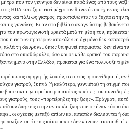
 μήτρα που τον γέννησε δεν είναι παρά ένας από τους ναζί
 στις ΗΠΑ και έζησε εκεί μέχρι τον θάνατό του έχοντας πλ
ντας και πάλι ως γιατρός, προσπαθώντας να ξεχάσει την 
 και τις γυναίκες. Κι αν στο βιβλίο ο αναγνώστης βεβαιώνετ
τα του πρωταγωνιστή αρκετά μετά τη μέση του, πρόκειται 
όπου η εκ των προτέρων αποκάλυψη όχι μόνο δεν καταστρέ
α, αλλά τη διευρύνει, όπως θα φανεί παρακάτω· δεν είναι τυ
 τόσο στο οπισθόφυλλο, όσο και σε κάθε κριτική του παρουσί
ξαντλημένο στην Ελλάδα, πρόκειται για ένα πολυσυζητημένο
πρόσωπος αφηγητής λοιπόν, ο εαυτός, η συνείδηση ή, αν 
ούχου γιατρού, ξυπνά (ή καλύτερα, γεννιέται) τη στιγμή πο
υ βρίσκονται γιατροί και μια από τις πρώτες του συνειδητές 
ους γιατρούς, τους «πορτιέρηδες της ζωής». Πράγματι, αυτό
παίζουν διαρκώς στην ανάποδη ζωή του· σε έναν κόσμο όπο
αφεί, οι σχέσεις μεταξύ αιτίων και αιτιατών διαλύονται ή δι
 εμφανίζονται είτε ως κάποιοι που δεν κάνουν τίποτα ιδιαίτ