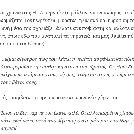
α χρόνια στις ΗΠΑ περνούν (ή μάλλον, γυρνούν προς τα πίσ
νομάζεται Τοντ Φρέντλυ, μικραίνει ηλικιακά και η φυσική τ
ωνή μέσα του σχολιάζει, άλλοτε ανυποψίαστη και άλλοτε αν
ντ, όπως εδώ που αναπολεί τα γηρατειά (και μας θυμίζει π
ν που αυτά δίνουν):
…είμαι σίγουρος πως του λείπει η γεμάτη ασφάλεια και ηθι
όταν φορούσε την παθητική στολή του γήρατος. Οι γέροι δεν
ψάχνουμε ανάμεσα στους γέρους, ανάμεσα στους σκυμμένου
τους βάναυσους.
ι ό,τι συμβαίνει στην αμερικανική κοινωνία γύρω του:
Ίσως το Βιετνάμ να του έκανε καλό. Οι αλλοπαρμένοι χίπιδες
πάνε εκεί πέρα, μετά από λίγο καιρό στο μέτωπο, στο Ναμ, 
λογικοί…