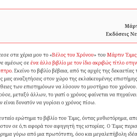
Μάρτ
Εκδόσεις Νε
εσε στα χέρια μου το «
Βέλος του Χρόνου
» του
Μάρτιν Έιμις
γε αμέσως σε
ένα άλλο βιβλίο με τον ίδιο ακριβώς τίτλο στη
οπτρο
. Εκείνο το βιβλίο βέβαια, από τις αρχές της δεκαετίας 
ς μας αναζητήσεις στον χώρο της εκλαϊκευμένης επιστήμης,
ειες των επιστημόνων να λύσουν το μυστήριο του χρόνου.
ούσε, μεταξύ άλλων, το γιατί ο χρόνος φαίνεται να πηγαίνε
αν είναι δυνατόν να γυρίσει ο χρόνος πίσω.
ευταίο ερώτημα το βιβλίο του Έιμις, όντας μυθιστόρημα, α
στον σε ό,τι αφορά τον αφηγητή της ιστορίας. Ο Έιμις περι
ρημα γύρω από μια πρωτότυπη, όσο και μεγαλεπήβολη ιδέα: