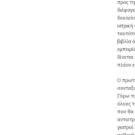
προς τη
διέφυγε
δουλεύο
ιατρική
ταυτότη
βιβλία 
εμπειρί
δίνεται
πλέον ε
Ο πρωτο
συνταξι
Γύρω το
όλους τ
που θα 
αντιστρ
γιατροί