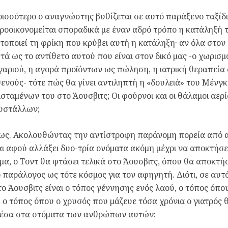
ισσότερο ο αναγνώστης βυθίζεται σε αυτό παράξενο ταξίδι
ροοικονομείται σποραδικά με έναν αδρό τρόπο η κατάληξή 
τοποιεί τη φρίκη που κρύβει αυτή η κατάληξη· αν όλα στον
τά ως το αντίθετο αυτού που είναι στον δικό μας -ο χωρισ
γαριού, η αγορά προϊόντων ως πώληση, η ιατρική θεραπεία
ενούς- τότε πώς θα γίνει αντιληπτή η «δουλειά» του Μένγκε
σταμένων του στο Άουσβιτς; Οι φούρνοι και οι θάλαμοι αερ
υστάλλων;
ως. Ακολουθώντας την αντίστροφη παράνομη πορεία από α
ι αφού αλλάξει δυο-τρία ονόματα ακόμη μέχρι να αποκτήσει
μα, ο Τοντ θα φτάσει τελικά στο Άουσβιτς, όπου θα αποκτήσ
 παράλογος ως τότε κόσμος για τον αφηγητή. Διότι, σε αυ
το Άουσβιτς είναι ο τόπος γέννησης ενός λαού, ο τόπος όπο
, ο τόπος όπου ο χρυσός που μάζευε τόσα χρόνια ο γιατρός 
μέσα στα στόματα των ανθρώπων αυτών: