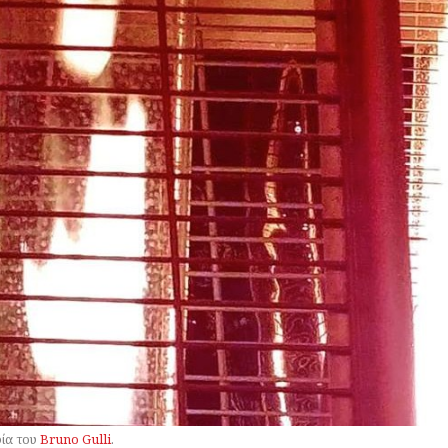
ία του
Bruno Gulli
.