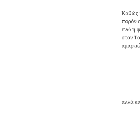
Καθώς τ
παρόν ο
ενώ η φ
στον Το
αμαρτιώ
αλλά κα