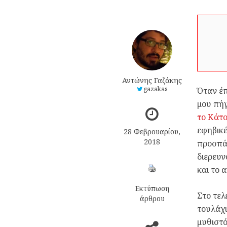
Αντώνης Γαζάκης
gazakas
Όταν έπ
μου πή
το Κάτ
εφηβικέ
28 Φεβρουαρίου,
2018
προσπάθ
διερευν
και το 
Εκτύπωση
Στο τελ
άρθρου
τουλάχι
μυθιστό