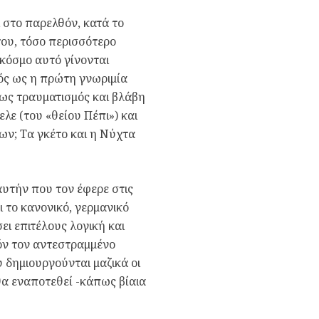
 στο παρελθόν, κατά το
του, τόσο περισσότερο
 κόσμο αυτό γίνονται
μός ως η πρώτη γνωριμία
 ως τραυματισμός και βλάβη
λε (του «θείου Πέπι») και
ίων; Τα γκέτο και η Νύχτα
υτήν που τον έφερε στις
 το κανονικό, γερμανικό
ει επιτέλους λογική και
τόν τον αντεστραμμένο
υ δημιουργούνται μαζικά οι
θα εναποτεθεί -κάπως βίαια