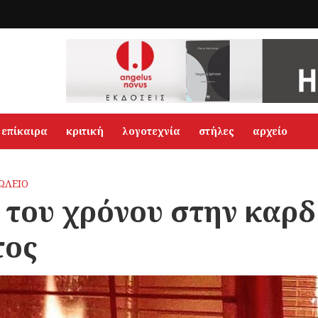
επίκαιρα
κριτική
λογοτεχνία
στήλες
αρχείο
ΩΛΕΙΟ
 του χρόνου στην καρδ
τος