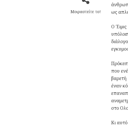
άνθρωπο
Μοιραστείτε το!
ως απλό
Ο Έιμις
υπόλοιπ
διάλογο
εγκυμοσ
Πρόκειτ
που ενέ
βαρετή 
έναν κό
επαναπα
αναμετ
στο Ολ
Κι αυτό