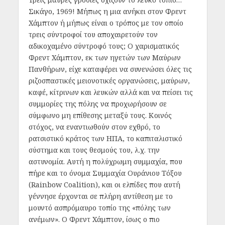
Σικάγο, 1969! Μήπως η μια ανήκει στον Φρεντ
Χάμπτον ή μήπως είναι ο τρόπος με τον οποίο
τρεις σύντροφοί του αποχαιρετούν τον
αδικοχαμένο σύντροφό τους; Ο χαρισματικός
Φρεντ Χάμπτον, εκ των ηγετών των Μαύρων
Πανθήρων, είχε καταφέρει να συνενώσει όλες τις
ριζοσπαστικές μειονοτικές οργανώσεις, μαύρων,
καφέ, κίτρινων και λευκών αλλά και να πείσει τις
συμμορίες της πόλης να προχωρήσουν σε
σύμφωνο μη επίθεσης μεταξύ τους. Κοινός
στόχος, να εναντιωθούν στον εχθρό, το
ρατσιστικό κράτος των ΗΠΑ, το καπιταλιστικό
σύστημα και τους θεσμούς του, λ.χ. την
αστυνομία. Αυτή η πολύχρωμη συμμαχία, που
πήρε και το όνομα Συμμαχία Ουράνιου Τόξου
(Rainbow Coalition), και οι ελπίδες που αυτή
γέννησε έρχονται σε πλήρη αντίθεση με το
μουντό ασπρόμαυρο τοπίο της «πόλης των
ανέμων». Ο Φρεντ Χάμπτον, ίσως ο πιο