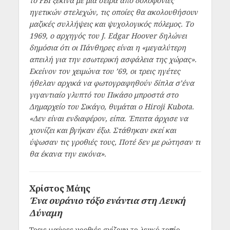
το FBI ξεκινά με μια σειρά από δολοφονίες
ηγετικών στελεχών, τις οποίες θα ακολουθήσουν
μαζικές συλλήψεις και ψυχολογικός πόλεμος. Το
1969, ο αρχηγός του J. Edgar Hoover δηλώνει
δημόσια ότι οι Πάνθηρες είναι η «μεγαλύτερη
απειλή για την εσωτερική ασφάλεια της χώρας».
Εκείνον τον χειμώνα του ’69, οι τρεις ηγέτες
ήθελαν αρχικά να φωτογραφηθούν δίπλα σ’ένα
γιγαντιαίο γλυπτό του Πικάσο μπροστά στο
Δημαρχείο του Σικάγο, θυμάται ο Hiroji Kubota.
«Δεν είναι ενδιαφέρον, είπα. Έπειτα άρχισε να
χιονίζει και βγήκαν έξω. Στάθηκαν εκεί και
ύψωσαν τις γροθιές τους, Ποτέ δεν με ρώτησαν τι
θα έκανα την εικόνα».
Χρίστος Μάης
Ένα ουράνιο τόξο ενάντια στη Λευκή
Δύναμη
Τρεις μαύρες γροθιές σχίζουν το λευκό τοπίο…