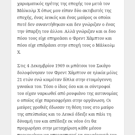
χαρισματικός ηγέτης της εποχής του μετά τον
Μάλκολμ Χ όπως μου είπαν δύο ακτιβιστές της
εποχής, ένας λευκός και ένας μαύρος οι οποίοι
ποτέ δεν συναντήθηκαν και δεν γνώριζαν ο ένας
την ύπαρξη του άλλου. Αλλά γνώριζαν και οι δυο
πόσο τους είχε επηρεάσει ο Φρεντ Χάμπτον και
πόσο είχε επιδράσει στην εποχή τους ο Μάλκολμ
Χ.
Στις 4 Δεκεμβρίου 1969 οι μπάτσοι του Σικάγο
δολοφόνησαν τον Φρεντ Χάμπτον σε ηλικία μόλις
21 ετών ενώ κοιμόταν δίπλα στην ετοιμόγεννη
γυναίκα του. Τόσο ο ίδιος όσο και οι σύντροφοί
του είχαν ναρκωθεί από ρουφιάνο της αστυνομίας
ο οποίος είχε παρεισφρήσει στην οργάνωση. Οι
μαύρες γροθιές έδωσαν τη θέση τους στο μαύρο
της απελπισίας και το Λευκό έδειξε και πάλι τη
δύναμή του και απέδειξε εκ νέου ότι θα
προχωρήσει στην μεταχείριση κάθε μέσου
προκειμένου να υπερασπιστεί τα συμφέροντά του.