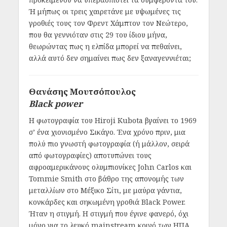
Ή μήπως οι τρεις χαιρετάνε με υψωμένες τις
γροθιές τους τον Φρεντ Χάμπτον τον Νεώτερο,
που θα γεννιόταν στις 29 του ίδιου μήνα,
θεωρώντας πως η ελπίδα μπορεί να πεθαίνει,
αλλά αυτό δεν σημαίνει πως δεν ξαναγεννιέται;
Θανάσης Μουτσόπουλος
Black power
H φωτογραφία του Hiroji Kubota βγαίνει το 1969
σ’ ένα χιονισμένο Σικάγο. Ένα χρόνο πριν, μια
πολύ πιο γνωστή φωτογραφία (ή μάλλον, σειρά
από φωτογραφίες) αποτυπώνει τους
αφροαμερικάνους ολυμπιονίκες John Carlos και
Tommie Smith στο βάθρο της απονομής των
μεταλλίων στο Μέξικο Σίτι, με μαύρα γάντια,
κονκάρδες και σηκωμένη γροθιά Black Power.
Ήταν η στιγμή. Η στιγμή που έγινε φανερό, όχι
μόνο για το λευκό mainstream κοινό των ΗΠΑ,