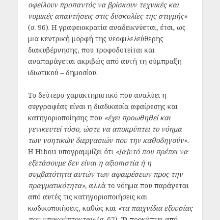
οφείλουν προπαντός να βρίσκουν τεχνικές και
νομικές απαντήσεις στις δυσκολίες της στιγμής»
(σ. 96).
Η γραφειοκρατία αναδεικνύεται, έτσι, ως
μια κεντρική μορφή της νεοφιλελεύθερης
διακυβέρνησης, που τροφοδοτείται και
αναπαράγεται ακριβώς από αυτή τη σύμπραξη
ιδιωτικού – δημοσίου.
Το δεύτερο χαρακτηριστικό που αναλύει η
συγγραφέας είναι η διαδικασία αφαίρεσης και
κατηγοριοποίησης που
«έχει προωθηθεί και
γενικευτεί τόσο, ώστε να αποκρύπτει το νόημα
των νοητικών διεργασιών που την καθοδηγούν».
Η Hibou υπογραμμίζει ότι
«[α]υτό που πρέπει να
εξετάσουμε δεν είναι η αξιοπιστία ή η
συμβατότητα αυτών των αφαιρέσεων προς την
πραγματικότητα»,
αλλά το νόημα που παράγεται
από αυτές τις κατηγοριοποιήσεις και
κωδικοποιήσεις, καθώς και
«τα παιχνίδια εξουσίας
που υποκρύπτονται»
(σ. 62)
.
Τι προκύπτει από