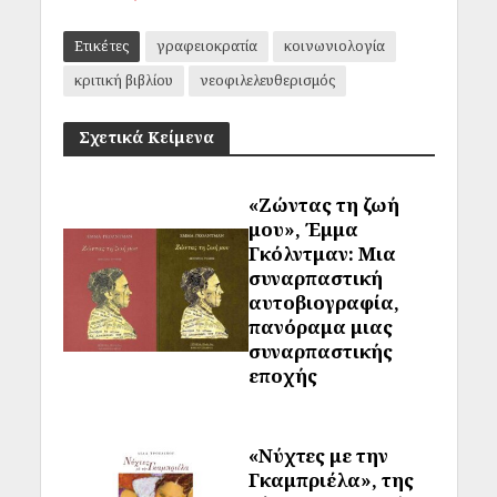
Ετικέτες
γραφειοκρατία
κοινωνιολογία
κριτική βιβλίου
νεοφιλελευθερισμός
Σχετικά Κείμενα
«Ζώντας τη ζωή
μου», Έμμα
Γκόλντμαν: Μια
συναρπαστική
αυτοβιογραφία,
πανόραμα μιας
συναρπαστικής
εποχής
«Νύχτες με την
Γκαμπριέλα», της