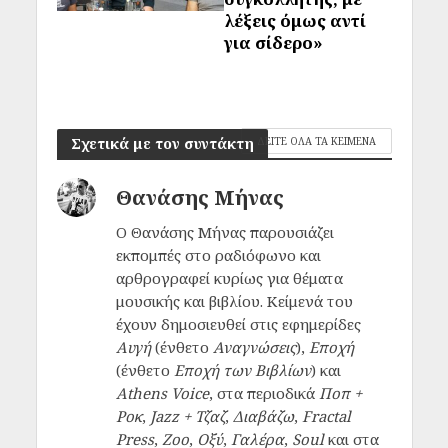
λέξεις όμως αντί
για σίδερο»
Σχετικά με τον συντάκτη
ΔΕΙΤΕ ΟΛΑ ΤΑ ΚΕΙΜΕΝΑ
Θανάσης Μήνας
Ο Θανάσης Μήνας παρουσιάζει
εκπομπές στο ραδιόφωνο και
αρθρογραφεί κυρίως για θέματα
μουσικής και βιβλίου. Κείμενά του
έχουν δημοσιευθεί στις εφημερίδες
Αυγή
(ένθετο
Αναγνώσεις
),
Εποχή
(ένθετο
Εποχή των Βιβλίων
) και
Athens Voice
, στα περιοδικά
Ποπ +
Ροκ
,
Jazz + Τζαζ
,
Διαβάζω
,
Fractal
Press
,
Zoo
,
Οξύ
,
Γαλέρα
,
Soul
και στα