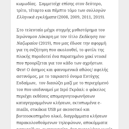
κωμωδίας. Συμμετείχε επίσης στον δεύτερο,
τρίτο, τέταρτο και πέμπτο τόμο των συλλογών
Ελληνικά εγκλήματα
(2008, 2009, 2011, 2019).
Στο τελευταίο μέχρι στιγμής μυθιστόρημα του
Ιερώνυμου Λύκαρη με τον τίτλο
Εκδίκηση του
Ναζωραίου
(2019), που μας έδωσε την αφορμή
για τη συζήτηση που ακολουθεί, το φυτίλι της
πλοκής πυροδοτεί ένα παρατημένο χακί ντοσιέ
που προορίζεται για τον κάδο των αχρήστων.
Φευ! Ο άσημος και φαινομενικά αθώος/ αφελής
αστυνόμος, με το ταιριαστό όνομα Ευτύχης
Ευδαίμων, τον διασώζει μαζί με το περιεχόμενό
του που ισοδυναμεί με Ιερό Γκράαλ: ο φάκελος
περιέχει εκθέσεις απομαγνητοφωνήσεων
καταγεγραμμένων κλήσεων, εκτυπωμένα e-
mails, στικάκια USB με ακουστικό και
βιντεοσκοπημένο υλικό, διαγράμματα κλήσεων
παρακολουθούμενων τηλεφώνων, αποκόμματα