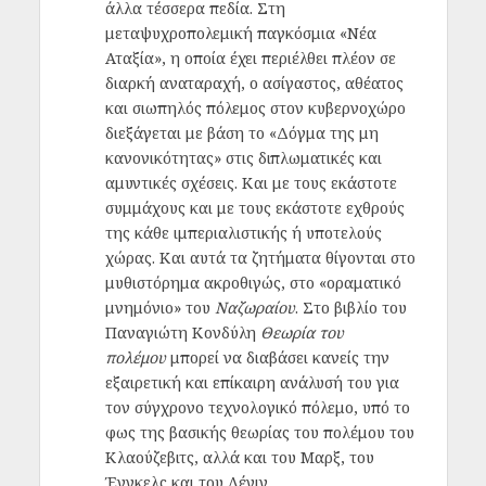
άλλα τέσσερα πεδία. Στη
μεταψυχροπολεμική παγκόσμια «Νέα
Αταξία», η οποία έχει περιέλθει πλέον σε
διαρκή αναταραχή, ο ασίγαστος, αθέατος
και σιωπηλός πόλεμος στον κυβερνοχώρο
διεξάγεται με βάση το «Δόγμα της μη
κανονικότητας» στις διπλωματικές και
αμυντικές σχέσεις. Και με τους εκάστοτε
συμμάχους και με τους εκάστοτε εχθρούς
της κάθε ιμπεριαλιστικής ή υποτελούς
χώρας. Και αυτά τα ζητήματα θίγονται στο
μυθιστόρημα ακροθιγώς, στο «οραματικό
μνημόνιο» του
Ναζωραίου
. Στο βιβλίο του
Παναγιώτη Κονδύλη
Θεωρία του
πολέμου
μπορεί να διαβάσει κανείς την
εξαιρετική και επίκαιρη ανάλυσή του για
τον σύγχρονο τεχνολογικό πόλεμο, υπό το
φως της βασικής θεωρίας του πολέμου του
Κλαούζεβιτς, αλλά και του Μαρξ, του
Ένγκελς και του Λένιν.