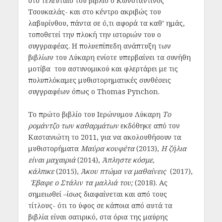
στο τελευταίο του βιβλίο ο Κωνσταντίνος
Τσουκαλάς- και στο κέντρο ακριβώς του
λαβυρίνθου, πάντα σε ό,τι αφορά τα καθ’ ημάς,
τοποθετεί την πλοκή την ιστοριών του ο
συγγραφέας. Η πολυεπίπεδη ανάπτυξη των
βιβλίων του Λύκαρη ενίοτε υπερβαίνει τα συνήθη
μοτίβα του αστυνομικού και φλερτάρει με τις
πολυπλόκαμες μυθιστορηματικές συνθέσεις
συγγραφέων όπως ο Thomas Pynchon.
Το πρώτο βιβλίο του Ιερώνυμου Λύκαρη
Το
ρομάντζο των καθαρμάτων
εκδόθηκε από τον
Καστανιώτη το 2011, για να ακολουθήσουν τα
μυθιστορήματα
Μαύρα κουφέτα
(2013),
Η ζήλια
είναι μαχαιριά
(2014),
Άπληστε κόσμε,
κάλπικε
(2015),
Άκου πτώμα να μαθαίνεις
(2017),
Έβαφε ο Στάλιν τα μαλλιά του;
(2018). Ας
σημειωθεί –ίσως διαφαίνεται και από τους
τίτλους- ότι το ύφος σε κάποια από αυτά τα
βιβλία είναι σατιρικό, στα όρια της μαύρης