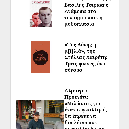
Βασίλης Τσιράκης:
Ανάμεσα στο
τεκμήριο και τη
μυθοπλασία
«Της Λένης η
μ[i]λιά», της
Στέλλας Χαιρέτη:
Τρεις φωνές, ένα
σύνορο
Αλμπέρτο
Προυνέτι:
«Μιλώντας για
έναν συγκολλητή,
θα έπρεπε να
δουλέψω σαν
συγκολλητής, με