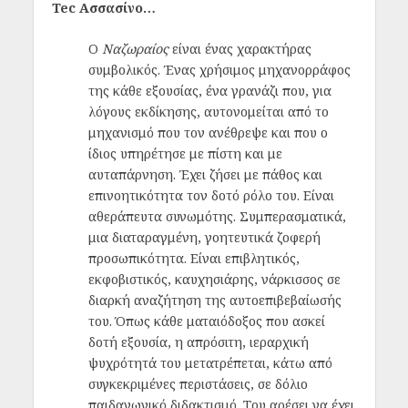
Tec Ασσασίνο…
Ο
Ναζωραίος
είναι ένας χαρακτήρας
συμβολικός. Ένας χρήσιμος μηχανορράφος
της κάθε εξουσίας, ένα γρανάζι που, για
λόγους εκδίκησης, αυτονομείται από το
μηχανισμό που τον ανέθρεψε και που ο
ίδιος υπηρέτησε με πίστη και με
αυταπάρνηση. Έχει ζήσει με πάθος και
επινοητικότητα τον δοτό ρόλο του. Είναι
αθεράπευτα συνωμότης. Συμπερασματικά,
μια διαταραγμένη, γοητευτικά ζοφερή
προσωπικότητα. Είναι επιβλητικός,
εκφοβιστικός, καυχησιάρης, νάρκισσος σε
διαρκή αναζήτηση της αυτοεπιβεβαίωσής
του. Όπως κάθε ματαιόδοξος που ασκεί
δοτή εξουσία, η απρόσιτη, ιεραρχική
ψυχρότητά του μετατρέπεται, κάτω από
συγκεκριμένες περιστάσεις, σε δόλιο
παιδαγωγικό διδακτισμό. Του αρέσει να έχει