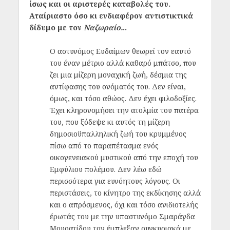
ίσως και οι αριστερές καταβολές του.
Αταίριαστο όσο κι ενδιαφέρον αντιστικτικά
δίδυμο με τον
Ναζωραίο.
..
Ο αστυνόμος Ευδαίμων θεωρεί τον εαυτό
του έναν μέτριο αλλά καθαρό μπάτσο, που
ζει μια μίζερη μοναχική ζωή, δέσμια της
αντίφασης του ονόματός του. Δεν είναι,
όμως, και τόσο αθώος. Δεν έχει φιλοδοξίες.
Έχει κληρονομήσει την ατολμία του πατέρα
του, που ξόδεψε κι αυτός τη μίζερη
δημοσιοϋπαλληλική ζωή του κρυμμένος
πίσω από το παραπέτασμα ενός
οικογενειακού μυστικού από την εποχή του
Εμφύλιου πολέμου. Δεν λέω εδώ
περισσότερα για ευνόητους λόγους. Οι
περιστάσεις, το κίνητρο της εκδίκησης αλλά
και ο απρόσμενος, όχι και τόσο ανιδιοτελής
έρωτάς του με την υπαστυνόμο Σμαράγδα
Μουρατίδου τον
έμπλεξαν συγκυριακά με