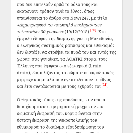
που δεν επιτελούν ορθά το ρόλο τους και
σκοτώνουν τρόπον τινά το έθνος, όπως
υπαινίσσεται το άρθρο στo News247, με τίτλο
«Δημογραφικό, το «σιωπηλό έγκλημα» των
[20]
τελευταίων 30 χρόνων»
(19/12/2018)
. Στο
έμφυλο έδαφος της διαμάχης για τη Μακεδονία,
ο ελληνικός συστημικός ρατσισμός και εθνικισμός
δεν διστάζει να στρέψει τα πυρά του και εντός της
χώρας: στις γυναίκες, τα ΛΟΑΤΚΙ άτομα, τους
Έλληνες που έφυγαν στο εξωτερικό (brain
drain), διαμελίζοντας τα σώματα σε «προδοτικές
μήτρες» και μυαλά που εγκαταλείπουν το έθνος
[21]
και έτσι συντάσσονται με τους εχθρούς του
.
Ο θεματικός τόπος της προδοσίας, την οποία
διασχίσαμε από την ρηματική μέχρι την πιο
σωματική έκφρασή του, κορυφώνεται στην
ύστατη έκφραση της νεκροπολιτικής του
εθνικισμού: το δικαίωμα εξουδετέρωσης του