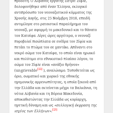
προδότη. Ο Αλβανός εργάτης Πέτριτ Ζίφλε,
δολοφονήθηκε από έναν Έλληνα, εκλογικό
αντιπρόσωπο του νεοναζιστικού κόμματος της
Χρυσής Αυγής, στις 25 Νοέμβρη 2018, επειδή
αντιμίλησε στο ρατσιστικό παραλήρημα του
νεοναζί, με αφορμή το μακεδονικό και το θάνατο
του Κατσίφα. Λίγες ώρες αργότερα, ο νεοναζί
πυροβολεί πισώπλατα σε ενέδρα τον Ζίφλε και
πετάει το πτώμα του σε χαντάκι. Απέναντι στο
νεκρό σώμα του Κατσίφα, το οποίο είναι ηρωικό
και πολύτιμο στο εθνικιστικό πλαίσιο λόγου, το
σώμα του Ζίφλε είναι «ανάξιο θρήνου»
[22]
(ungrievable
), αναλώσιμο. Τοποθετείται ως
όριο, σωματικό και χωρικό της εθνικής
ηγεμονικής αρρενωπότητας, η οποία ξεκινά από
την Ελλάδα και εκτείνεται μέχρι τα Βαλκάνια, τη
νότια Αλβανία και τη Βόρεια Μακεδονία,
αποκαθιστώντας την Ελλάδα ως κυρίαρχη,
ηγετική δύναμη και ως
«συλλογική έκφραση της
[23]
ισχύος των Ελλήνων».