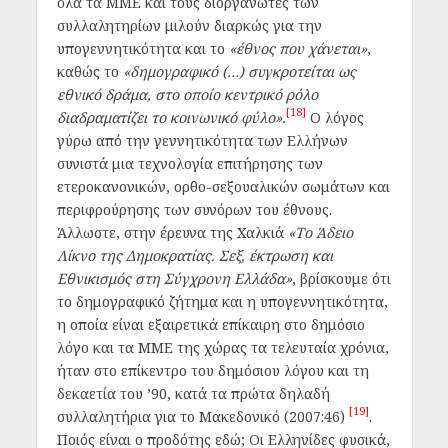
όλα τα ΜΜΕ και τους διοργανωτές των
συλλαλητηρίων μιλούν διαρκώς για την
υπογεννητικότητα και το
«έθνος που χάνεται»
,
καθώς το
«δημογραφικό (…) συγκροτείται ως
εθνικό δράμα, στο οποίο κεντρικό ρόλο
[18]
διαδραματίζει το κοινωνικό φύλο».
Ο λόγος
γύρω από την γεννητικότητα των Ελλήνων
συνιστά μια τεχνολογία επιτήρησης των
ετεροκανονικών, ορθο-σεξουαλικών σωμάτων και
περιφρούρησης των συνόρων του έθνους.
Άλλωστε, στην έρευνα της Χαλκιά
«Το Άδειο
Λίκνο της Δημοκρατίας. Σεξ, έκτρωση και
Εθνικισμός στη Σύγχρονη Ελλάδα»
, βρίσκουμε ότι
το δημογραφικό ζήτημα και η υπογεννητικότητα,
η οποία είναι εξαιρετικά επίκαιρη στο δημόσιο
λόγο και τα ΜΜΕ της χώρας τα τελευταία χρόνια,
ήταν στο επίκεντρο του δημόσιου λόγου και τη
δεκαετία του ’90, κατά τα πρώτα δηλαδή
[19]
συλλαλητήρια για το Μακεδονικό (2007:46)
.
Ποιός είναι ο προδότης εδώ; Οι Ελληνίδες φυσικά,