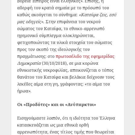
Βόρεια Ήπειρος είναι ελληνικές». Επίσης, η
αδερφή του κρατά σημαία με το πρόσωπό του
καθώς ακούγεται το σύνθημα:
«Κατσίφα ζεις, εσύ
μας οδηγείς».
Στην επιφάνεια του νεκρού
σώματος του Κατσίφα, το εθνικο-αρρενωπό
ηγεμονικό σύμπλεγμα ολοκληρώνεται,
φετιχοποιώντας τα υλικά στοιχεία του σώματος
προς τον σκοπό της ιδεολογικής του
πραγμάτωσης: στο
πρωτοσέλιδο της εφημερίδας
Δημοκρατία
(30/10/2018),
σε μια κορώνα
εθνικιστικής νεκροφιλίας, απεικονίζεται ο τόπος
θανάτου του Κατσίφα και βελάκια δείχνουν τους
λεκέδες αίμα στη γη, γράφοντας: «το αίμα του
ήρωα».
Οι «Προδότες» και οι «Ανύπαρκτοι»
Εισηγούμαστε λοιπόν, ότι η ιδιότητα του Έλληνα
κατασκευάζεται ως μια εθνικά ορθή
αρρενωπότητα, ένας τίτλος τιμής που θεωρείται