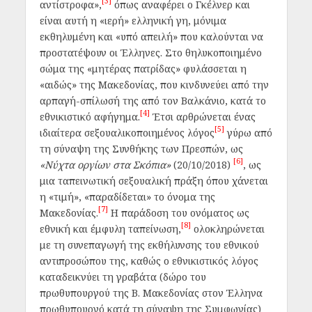
[3]
αντίστροφα»,
όπως αναφέρει ο Γκέλνερ και
είναι αυτή η «ιερή» ελληνική γη, μόνιμα
εκθηλυμένη και «υπό απειλή» που καλούνται να
προστατέψουν οι Έλληνες. Στο θηλυκοποιημένο
σώμα της «μητέρας πατρίδας» φυλάσσεται η
«αιδώς» της Μακεδονίας, που κινδυνεύει από την
αρπαγή-σπίλωσή της από τον Βαλκάνιο, κατά το
[4]
εθνικιστικό αφήγημα.
Έτσι αρθρώνεται ένας
[5]
ιδιαίτερα σεξουαλικοποιημένος λόγος
γύρω από
τη σύναψη της Συνθήκης των Πρεσπών, ως
[6]
«Νύχτα οργίων στα Σκόπια»
(20/10/2018)
, ως
μια ταπεινωτική σεξουαλική πράξη όπου χάνεται
η «τιμή», «παραδίδεται» το όνομα της
[7]
Μακεδονίας.
Η παράδοση του ονόματος ως
[8]
εθνική και έμφυλη ταπείνωση,
ολοκληρώνεται
με τη συνεπαγωγή της εκθήλυνσης του εθνικού
αντιπροσώπου της, καθώς ο εθνικιστικός λόγος
καταδεικνύει τη γραβάτα (δώρο του
πρωθυπουργού της Β. Μακεδονίας στον Έλληνα
πρωθυπουργό κατά τη σύναψη της Συμφωνίας)