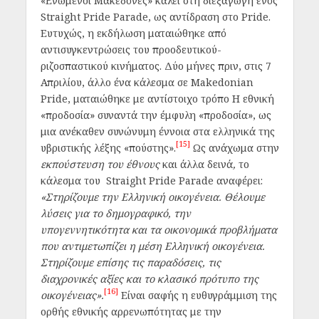
«Ενωμένοι Μακεδόνες» καλεί στη διεξαγωγή ενός
Straight Pride Parade, ως αντίδραση στο Pride.
Ευτυχώς, η εκδήλωση ματαιώθηκε από
αντισυγκεντρώσεις του προοδευτικού-
ριζοσπαστικού κινήματος. Δύο μήνες πριν, στις 7
Απριλίου, άλλο ένα κάλεσμα σε Makedonian
Pride, ματαιώθηκε με αντίστοιχο τρόπο Η εθνική
«προδοσία» συναντά την έμφυλη «προδοσία», ως
μια ανέκαθεν συνώνυμη έννοια στα ελληνικά της
[15]
υβριστικής λέξης «πούστης».
Ως ανάχωμα στην
εκπούστευση του έθνους
και άλλα δεινά
,
το
κάλεσμα του Straight Pride Parade αναφέρει:
«Στηρίζουμε την Ελληνική οικογένεια. Θέλουμε
λύσεις για το δημογραφικό, την
υπογεννητικότητα και τα οικονομικά προβλήματα
που αντιμετωπίζει η μέση Ελληνική οικογένεια.
Στηρίζουμε επίσης τις παραδόσεις, τις
διαχρονικές αξίες και το κλασικό πρότυπο της
[16]
οικογένειας».
Είναι σαφής η ευθυγράμμιση της
ορθής εθνικής αρρενωπότητας με την