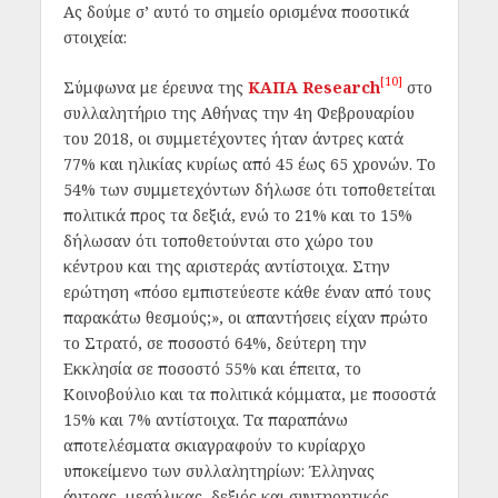
Ας δούμε σ’ αυτό το σημείο ορισμένα ποσοτικά
στοιχεία:
[10]
Σύμφωνα με έρευνα της
KAΠΑ Research
στο
συλλαλητήριο της Αθήνας την 4η Φεβρουαρίου
του 2018, οι συμμετέχοντες ήταν άντρες κατά
77% και ηλικίας κυρίως από 45 έως 65 χρονών. Το
54% των συμμετεχόντων δήλωσε ότι τοποθετείται
πολιτικά προς τα δεξιά, ενώ το 21% και το 15%
δήλωσαν ότι τοποθετούνται στο χώρο του
κέντρου και της αριστεράς αντίστοιχα. Στην
ερώτηση «πόσο εμπιστεύεστε κάθε έναν από τους
παρακάτω θεσμούς;», οι απαντήσεις είχαν πρώτο
το Στρατό, σε ποσοστό 64%, δεύτερη την
Εκκλησία σε ποσοστό 55% και έπειτα, το
Κοινοβούλιο και τα πολιτικά κόμματα, με ποσοστά
15% και 7% αντίστοιχα. Τα παραπάνω
αποτελέσματα σκιαγραφούν το κυρίαρχο
υποκείμενο των συλλαλητηρίων: Έλληνας
άντρας, μεσήλικας, δεξιός και συντηρητικός.