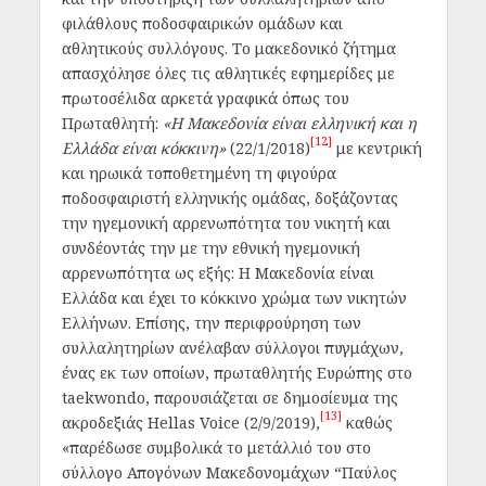
φιλάθλους ποδοσφαιρικών ομάδων και
αθλητικούς συλλόγους. Το μακεδονικό ζήτημα
απασχόλησε όλες τις αθλητικές εφημερίδες με
πρωτοσέλιδα αρκετά γραφικά όπως του
Πρωταθλητή:
«Η Μακεδονία είναι ελληνική και η
[12]
Ελλάδα είναι κόκκινη»
(22/1/2018)
με κεντρική
και ηρωικά τοποθετημένη τη φιγούρα
ποδοσφαιριστή ελληνικής ομάδας, δοξάζοντας
την ηγεμονική αρρενωπότητα του νικητή και
συνδέοντάς την με την εθνική ηγεμονική
αρρενωπότητα ως εξής: Η Μακεδονία είναι
Ελλάδα και έχει το κόκκινο χρώμα των νικητών
Ελλήνων. Επίσης, την περιφρούρηση των
συλλαλητηρίων ανέλαβαν σύλλογοι πυγμάχων,
ένας εκ των οποίων, πρωταθλητής Ευρώπης στο
taekwondo, παρουσιάζεται σε δημοσίευμα της
[13]
ακροδεξιάς Hellas Voice (2/9/2019),
καθώς
«παρέδωσε συμβολικά το μετάλλιό του στο
σύλλογο Απογόνων Μακεδονομάχων “Παύλος