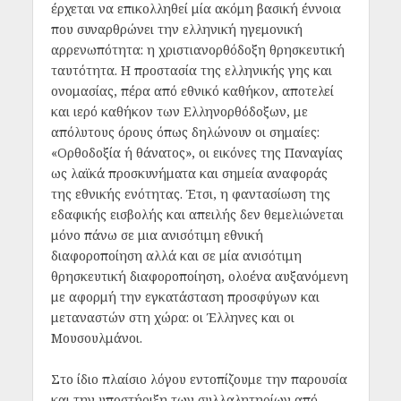
έρχεται να επικολληθεί μία ακόμη βασική έννοια
που συναρθρώνει την ελληνική ηγεμονική
αρρενωπότητα: η χριστιανορθόδοξη θρησκευτική
ταυτότητα. Η προστασία της ελληνικής γης και
ονομασίας, πέρα από εθνικό καθήκον, αποτελεί
και ιερό καθήκον των Ελληνορθόδοξων, με
απόλυτους όρους όπως δηλώνουν οι σημαίες:
«Ορθοδοξία ή θάνατος», οι εικόνες της Παναγίας
ως λαϊκά προσκυνήματα και σημεία αναφοράς
της εθνικής ενότητας. Έτσι, η φαντασίωση της
εδαφικής εισβολής και απειλής δεν θεμελιώνεται
μόνο πάνω σε μια ανισότιμη εθνική
διαφοροποίηση αλλά και σε μία ανισότιμη
θρησκευτική διαφοροποίηση, ολοένα αυξανόμενη
με αφορμή την εγκατάσταση προσφύγων και
μεταναστών στη χώρα: οι Έλληνες και οι
Μουσουλμάνοι.
Στο ίδιο πλαίσιο λόγου εντοπίζουμε την παρουσία
και την υποστήριξη των συλλαλητηρίων από