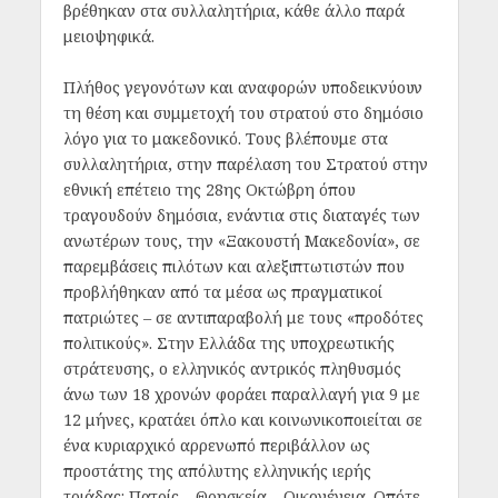
βρέθηκαν στα συλλαλητήρια, κάθε άλλο παρά
μειοψηφικά.
Πλήθος γεγονότων και αναφορών υποδεικνύουν
τη θέση και συμμετοχή του στρατού στο δημόσιο
λόγο για το μακεδονικό. Τους βλέπουμε στα
συλλαλητήρια, στην παρέλαση του Στρατού στην
εθνική επέτειο της 28ης Οκτώβρη όπου
τραγουδούν δημόσια, ενάντια στις διαταγές των
ανωτέρων τους, την «Ξακουστή Μακεδονία», σε
παρεμβάσεις πιλότων και αλεξιπτωτιστών που
προβλήθηκαν από τα μέσα ως πραγματικοί
πατριώτες – σε αντιπαραβολή με τους «προδότες
πολιτικούς». Στην Ελλάδα της υποχρεωτικής
στράτευσης, ο ελληνικός αντρικός πληθυσμός
άνω των 18 χρονών φοράει παραλλαγή για 9 με
12 μήνες, κρατάει όπλο και κοινωνικοποιείται σε
ένα κυριαρχικό αρρενωπό περιβάλλον ως
προστάτης της απόλυτης ελληνικής ιερής
τριάδας: Πατρίς – Θρησκεία – Οικογένεια. Οπότε,