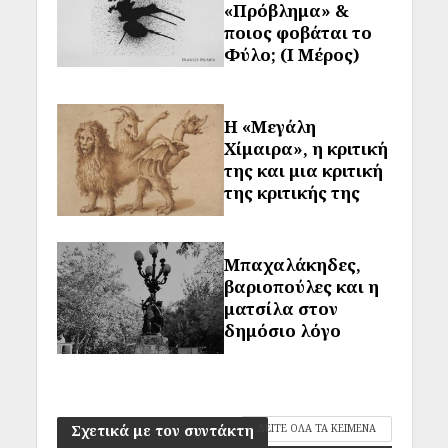
«Πρόβλημα» &
ποιος φοβάται το
Φύλο; (Ι Μέρος)
Η «Μεγάλη
Χίμαιρα», η κριτική
της και μια κριτική
της κριτικής της
Μπαχαλάκηδες,
βαριοπούλες και η
ματσίλα στον
δημόσιο λόγο
Σχετικά με τον συντάκτη
ΔΕΙΤΕ ΟΛΑ ΤΑ ΚΕΙΜΕΝΑ