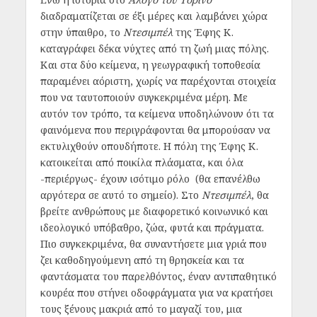
διαδραματίζεται σε έξι μέρες και λαμβάνει χώρα
στην ύπαιθρο, το
Ντεσιμπέλ
της Έφης Κ.
καταγράφει δέκα νύχτες από τη ζωή μιας πόλης.
Και στα δύο κείμενα, η γεωγραφική τοποθεσία
παραμένει αόριστη, χωρίς να παρέχονται στοιχεία
που να ταυτοποιούν συγκεκριμένα μέρη. Με
αυτόν τον τρόπο, τα κείμενα υποδηλώνουν ότι τα
φαινόμενα που περιγράφονται θα μπορούσαν να
εκτυλιχθούν οπουδήποτε. Η πόλη της Έφης Κ.
κατοικείται από ποικίλα πλάσματα, και όλα
-περιέργως- έχουν ισότιμο ρόλο (θα επανέλθω
αργότερα σε αυτό το σημείο). Στο
Ντεσιμπέλ
, θα
βρείτε ανθρώπους με διαφορετικό κοινωνικό και
ιδεολογικό υπόβαθρο, ζώα, φυτά και πράγματα.
Πιο συγκεκριμένα, θα συναντήσετε μια γριά που
ζει καθοδηγούμενη από τη θρησκεία και τα
φαντάσματα του παρελθόντος, έναν αντιπαθητικό
κουρέα που στήνει οδοφράγματα για να κρατήσει
τους ξένους μακριά από το μαγαζί του, μια