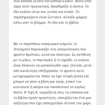
πως κάποια γελάνε και κάποια κλαίνε. Μόνο όταν
είμαι πολύ προσεκτική, ξεκαθαρίζει η εικόνα. Το
ίδιο κυδώνι είναι που γελάει και κλαίει. Το
παρατηρούμενο είναι ζωντανό. Αλλάζει φόρμες
κάτω από το βλέμμα. Το ίδιο και το βιβλίο.
Με το παραπάνω εισαγωγικό κείμενο, το
Ντεσιμπέλ
παρουσιάζει στις αναγνώστριες ένα
φρούτο θρεπτικό, αλλά και ιδιαίτερο. Σε αντίθεση
με το μήλο, το πορτοκάλι ή το αχλάδι, το κυδώνι
είναι δύσκολο να καταναλωθεί ωμό. Ωστόσο, μετά
από κατάλληλη επεξεργασία, το φρούτο αυτό
μεταμορφώνεται: παύει να έχει στυφή γεύση και
μπορεί να γίνει η βάση για λικέρ, γλυκό του
κουταλιού ή ακόμα και συνοδευτικό σε κυρίως
πιάτα. Η Έφη Κ. ισχυρίζεται πως τα κυδώνια και
τα βιβλία έχουν ομοιότητες, συνεχίζοντας έτσι μια
συζήτηση που έχει απασχολήσει έντονα τον χώρο