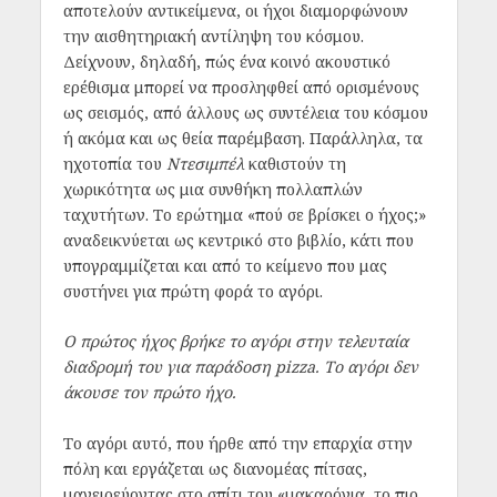
αποτελούν αντικείμενα, οι ήχοι διαμορφώνουν
την αισθητηριακή αντίληψη του κόσμου.
Δείχνουν, δηλαδή, πώς ένα κοινό ακουστικό
ερέθισμα μπορεί να προσληφθεί από ορισμένους
ως σεισμός, από άλλους ως συντέλεια του κόσμου
ή ακόμα και ως θεία παρέμβαση. Παράλληλα, τα
ηχοτοπία του
Ντεσιμπέλ
καθιστούν τη
χωρικότητα ως μια συνθήκη πολλαπλών
ταχυτήτων. Το ερώτημα «πού σε βρίσκει ο ήχος;»
αναδεικνύεται ως κεντρικό στο βιβλίο, κάτι που
υπογραμμίζεται και από το κείμενο που μας
συστήνει για πρώτη φορά το αγόρι.
Ο πρώτος ήχος βρήκε το αγόρι στην τελευταία
διαδρομή του για παράδοση pizza. Το αγόρι δεν
άκουσε τον πρώτο ήχο.
Το αγόρι αυτό, που ήρθε από την επαρχία στην
πόλη και εργάζεται ως διανομέας πίτσας,
μαγειρεύοντας στο σπίτι του «μακαρόνια, το πιο