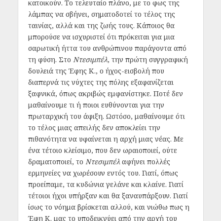
κατοικούν. Το τελευταίο πλάνο, με το φως της
λάμπας να σβήνει, σηματοδοτεί το τέλος της
ταινίας, αλλά και της ζωής τους. Κάποιος θα
μπορούσε να ισχυριστεί ότι πρόκειται για μια
σαρωτική ήττα του ανθρώπινου παράγοντα από
τη φύση. Στο
Ντεσιμπέλ
, την πρώτη συγγραφική
δουλειά της Έφης Κ., ο ήχος-εισβολή που
διαπερνά τις νύχτες της πόλης εξαφανίζεται
ξαφνικά, όπως ακριβώς εμφανίστηκε. Ποτέ δεν
μαθαίνουμε τι ή ποιοι ευθύνονται για την
πρωταρχική του άφιξη. Ωστόσο, μαθαίνουμε ότι
το τέλος μιας απειλής δεν αποκλείει την
πιθανότητα να υφαίνεται η αρχή μιας νέας. Με
ένα τέτοιο κλείσιμο, που δεν ωραιοποιεί, ούτε
δραματοποιεί, το
Ντεσιμπέλ
αφήνει πολλές
ερμηνείες να χωρέσουν εντός του. Γιατί, όπως
προείπαμε, τα κυδώνια γελάνε και κλαίνε. Γιατί
τέτοιοι ήχοι υπήρξαν και θα ξαναυπάρξουν. Γιατί
ίσως το νόημα βρίσκεται αλλού, και νιώθω πως η
Έφη Κ. μας το υποδεικνύει από την αρχή του