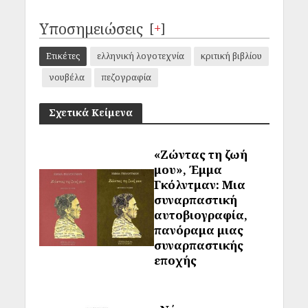
Υποσημειώσεις
[
+
]
Ετικέτες
ελληνική λογοτεχνία
κριτική βιβλίου
νουβέλα
πεζογραφία
Σχετικά Κείμενα
«Ζώντας τη ζωή
μου», Έμμα
Γκόλντμαν: Μια
συναρπαστική
αυτοβιογραφία,
πανόραμα μιας
συναρπαστικής
εποχής