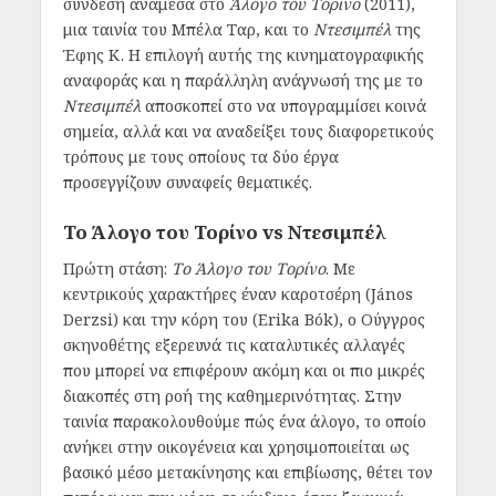
σύνδεση ανάμεσα στο
Άλογο του Τορίνο
(2011),
μια ταινία του Μπέλα Ταρ, και το
Ντεσιμπέλ
της
Έφης Κ. Η επιλογή αυτής της κινηματογραφικής
αναφοράς και η παράλληλη ανάγνωσή της με το
Ντεσιμπέλ
αποσκοπεί στο να υπογραμμίσει κοινά
σημεία, αλλά και να αναδείξει τους διαφορετικούς
τρόπους με τους οποίους τα δύο έργα
προσεγγίζουν συναφείς θεματικές.
Το Άλογο του Τορίνο vs Ντεσιμπέλ
Πρώτη στάση:
Το Άλογο του Τορίνο
. Με
κεντρικούς χαρακτήρες έναν καροτσέρη (János
Derzsi) και την κόρη του (Erika Bók), ο Ούγγρος
σκηνοθέτης εξερευνά τις καταλυτικές αλλαγές
που μπορεί να επιφέρουν ακόμη και οι πιο μικρές
διακοπές στη ροή της καθημερινότητας. Στην
ταινία παρακολουθούμε πώς ένα άλογο, το οποίο
ανήκει στην οικογένεια και χρησιμοποιείται ως
βασικό μέσο μετακίνησης και επιβίωσης, θέτει τον