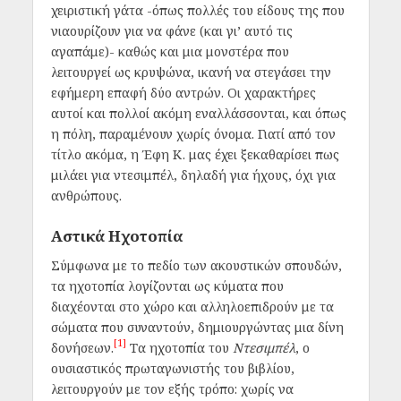
χειριστική γάτα -όπως πολλές του είδους της που
νιαουρίζουν για να φάνε (και γι’ αυτό τις
αγαπάμε)- καθώς και μια μονστέρα που
λειτουργεί ως κρυψώνα, ικανή να στεγάσει την
εφήμερη επαφή δύο αντρών. Οι χαρακτήρες
αυτοί και πολλοί ακόμη εναλλάσσονται, και όπως
η πόλη, παραμένουν χωρίς όνομα. Γιατί από τον
τίτλο ακόμα, η Έφη Κ. μας έχει ξεκαθαρίσει πως
μιλάει για ντεσιμπέλ, δηλαδή για ήχους, όχι για
ανθρώπους.
Αστικά Ηχοτοπία
Σύμφωνα με το πεδίο των ακουστικών σπουδών,
τα ηχοτοπία λογίζονται ως κύματα που
διαχέονται στο χώρο και αλληλοεπιδρούν με τα
σώματα που συναντούν, δημιουργώντας μια δίνη
[1]
δονήσεων.
Τα ηχοτοπία του
Ντεσιμπέλ
, ο
ουσιαστικός πρωταγωνιστής του βιβλίου,
λειτουργούν με τον εξής τρόπο: χωρίς να