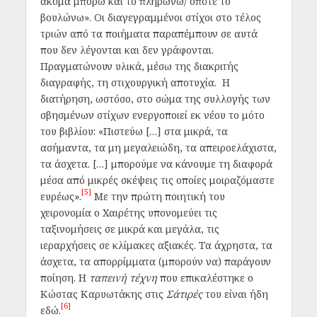
ακόμα μπορώ και το πληρώνω
/
οπότε το
βουλώνω
». Οι διαγεγραμμένοι στίχοι στο τέλος
τριών από τα ποιήματα παραπέμπουν σε αυτά
που δεν λέγονται και δεν γράφονται.
Πραγματώνουν υλικά, μέσω της διακριτής
διαγραφής, τη στιχουργική αποτυχία. Η
διατήρηση, ωστόσο, στο σώμα της συλλογής των
σβησμένων στίχων ενεργοποιεί εκ νέου το μότο
του βιβλίου: «Πιστεύω […] στα μικρά, τα
ασήμαντα, τα μη μεγαλειώδη, τα απειροελάχιστα,
τα άσχετα. […] μπορούμε να κάνουμε τη διαφορά
μέσα από μικρές σκέψεις τις οποίες μοιραζόμαστε
[5]
ευρέως».
Με την πρώτη ποιητική του
χειρονομία ο Χαιρέτης υπονομεύει τις
ταξινομήσεις σε μικρά και μεγάλα, τις
ιεραρχήσεις σε κλίμακες αξιακές. Τα άχρηστα, τα
άσχετα, τα απορρίμματα (μπορούν να) παράγουν
ποίηση. Η
ταπεινή τέχνη
που επικαλέστηκε ο
Κώστας Καρυωτάκης στις
Σάτιρές
του είναι ήδη
[6]
εδώ.