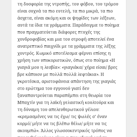
τη δυσφορία της ντροπής, του φόβου, του τρόμου
είναι συχνά τα πιο ευτελή, τα πιο μικρά, τα πιο
άσχετα, είναι ακόμη και οι ψηφίδες των λέξεων,
αυτά τα ίδια τα γράμματα. Παράδειγμα το ποίημα
που πραγματεύεται διάφορες πτυχές της
χονδροφοβίας και μια του στροφή αποτελεί ένα
ανατρεπτικό παιχνίδι με τα γράμματα της λέξης
χοντρός. Κωμικό αποτέλεσμα φέρνει επίσης η
χρήση των υποκοριστικών, όπως στο ποίημα «Η
γιαγιά μου η λεσβία»: «γιαγιάκα/ χήρα είσαι/ βρες
βρε κάποιον με πολλά πολλά λεφτάκια». Η
γκροτέσκα, αριστοφάνεια απάντηση της γιαγιάς
στο ερώτημα του εγγονού γιατί δεν
ξαναπαντρεύεται παραπέμπει στη θεωρία του
Μπαχτίν για τη λαϊκή γελαστική κουλτούρα και
τη δύναμη του απελευθερωτικού γέλιου:
«κρεμασμένες να τις έχω/ τις ψωλές σ’ έναν
κορμό/ μήτε να τις βλέπω θέλω/ μήτε να τις
ακουμπώ». Άλλος γλωσσοκεντρικός τρόπος να