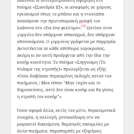
Ιωάννου. Η δευτεροπρόσωπη αφήγηση στο
ποίημα «[Συνεδρία ΙΙ]», οι αναφορές σε χώρους
εγκλεισμού όπως το μπάνιο και η ντουλάπα
ανασύρουν την πρωτοποριακή γραφή του
[7]
Ιωάννου στο «Για ένα φιλότιμο».
Ωστόσο στον
γοργόνο
δεν υπάρχουν υπαινιγμοί, δεν υπάρχουν
υπονοούμενα. Ο
γοργόνος
γράφεται με παρρησία.
Αντιστέκεται σε κάθε απόπειρα λογοκρισίας,
ακόμη κι αν αυτή προέρχεται από την ίδια την
κουήρ κοινότητα. Το ποίημα «Συγγνώμη (Το
πλάσμα της ντροπής)» προλογίζεται ως εξής:
«Όσοι διαβάσαν περασμένες εκδοχές αυτού του
ποιήματος / Μου είπαν “Μην τυχόν και το
δημοσιεύσεις, αυτό δεν είναι κουήρ και θα γίνεις
η ντροπή του κουήρ”».
Όσον αφορά άλλα, εκτός του μότο, περικειμενικά
στοιχεία, η συλλογή, γενναιόδωρη στο να
μοιραστεί διακείμενα, θεματικές συνομιλίες με
άλλα ποιήματα, παραπομπές με εξηγήσεις