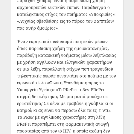
παραχθεί χιούμορ είναι η παρωδιακή χρήση
αρχαιοπρεπών λεκτικών τύπων. Παράδειγμα ο
καταληκτικός στίχος του ποιήματος «Υποκρισίες»:
«Λυχνίας σβεσθείσης εις το πάρκο του Ζαππείου/
πας ανήρ όμοι(ρ)ος».
Έναν εκρηκτικό συνδυασμό ποιητικών μέσων
όπως παρωδιακή χρήση της ομοιοκαταληξίας,
παράδοξη κατασκευή νοήματος μέσω λεξιπλασίας
με χρήση αγγλικών και ελληνικών χαρακτήρων
σε μια λέξη, παραλλαγή στίχων ποπ τραγουδιού
τηλεοπτικής σειράς συναντάμε στο ποίημα με τον
ειρωνικό τίτλο «Φιλική Υπενθύμιση προς το
Υπουργείο Υγείας»: «Τι PRePει τι δεν PRePει
στιγμή δε σκέφτηκα/ Με μια ματιά μονάχα σε
ερωτεύτηκα/ Σε σένα με τραβάνε η γκάβλα κι οι
καημοί/ κι ας είναι να περάσω όλα τα ες-τ-ντι».
Το PReP με αγγλικούς χαρακτήρες στη λέξη
PRePει παραπέμπει στη φαρμακευτική αγωγή
προστασίας από τον ιό HIV, η οποία ακόμη δεν