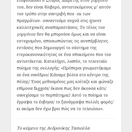
επιφυλάσσει ο Σπύρος Χαιρέτης στον
γοργόνο
του, δεν είναι θλιβερό, αντιστεκόμενος μ’ αυτόν
τον τρόπο στην συντριβή που -εκ των
πραγμάτων- συναντούμε συχνά στις queer
καλλιτεχνικές αναπαραστάσεις. Το τέλος του
γοργόνου
δεν θα μπορούσε όμως και να είναι
ευτυχισμένο, αποσιωπώντας τις ανυπέρβλητες
εντάσεις που δημιουργεί το σύστημα της
ετεροκανονικότητας σε ένα υποκείμενο που του
αντιστέκεται. Καταλήγει, λοιπόν, το τελευταίο
ποίημα της συλλογής: «Πρόπερσι γνωριστήκαμε
σε ένα συνέδριο/ Κάναμε βόλτα στο κέντρο της
πόλης/ Ένας μεθυσμένος μας κοίταζε και φώναζε
επίμονα faggots/ έκανα πως δεν άκουσα κάτι/
συνεχίσαμε το περπάτημα// Αυτό το ποίημα το
έγραψα το έσβησα/ το ξανάγραψα πολλές φορές/
κι ακόμα δεν έχω βρει πώς να το τελειώσω».
Το κείμενο της Ανδρονίκης Τασιούλα