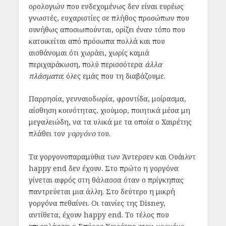
ορολογιών που ενδεχομένως δεν είναι ευρέως
γνωστές, ευχαριστίες σε πλήθος προσώπων που
συνήθως αποσιωπούνται, ορίζει έναν τόπο που
κατοικείται από πρόσωπα πολλά και που
αισθάνομαι ότι χωράει, χωρίς καμιά
περιχαράκωση, πολύ περισσότερα
άλλα
πλάσματα
: όλες εμάς που τη διαβάζουμε.
Παρρησία, γενναιοδωρία, φροντίδα, μοίρασμα,
αίσθηση κοινότητας, χιούμορ, ποιητικά μέσα μη
μεγαλειώδη, να τα υλικά με τα οποία ο Χαιρέτης
πλάθει τον
γοργόνο
του.
Τα γοργονοπαραμύθια των Άντερσεν και Ουάιλντ
happy end δεν έχουν. Στο πρώτο η γοργόνα
γίνεται αφρός στη θάλασσα όταν ο πρίγκηπας
παντρεύεται μια άλλη. Στο δεύτερο η μικρή
γοργόνα πεθαίνει. Οι ταινίες της Disney,
αντίθετα, έχουν happy end. Το τέλος που