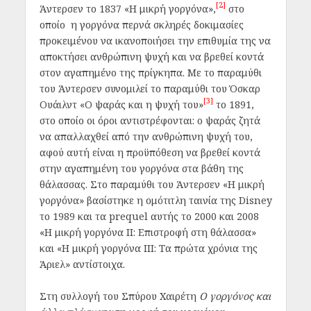
[2]
Άντερσεν το 1837 «Η μικρή γοργόνα»,
στο
οποίο η γοργόνα περνά σκληρές δοκιμασίες
προκειμένου να ικανοποιήσει την επιθυμία της να
αποκτήσει ανθρώπινη ψυχή και να βρεθεί κοντά
στον αγαπημένο της πρίγκηπα. Με το παραμύθι
του Άντερσεν συνομιλεί το παραμύθι του Όσκαρ
[3]
Ουάιλντ «Ο ψαράς και η ψυχή του»
το 1891,
στο οποίο οι όροι αντιστρέφονται: ο ψαράς ζητά
να απαλλαχθεί από την ανθρώπινη ψυχή του,
αφού αυτή είναι η προϋπόθεση να βρεθεί κοντά
στην αγαπημένη του γοργόνα στα βάθη της
θάλασσας. Στο παραμύθι του Άντερσεν «Η μικρή
γοργόνα» βασίστηκε η ομότιτλη ταινία της Disney
το 1989 και τα prequel αυτής το 2000 και 2008
«Η μικρή γοργόνα ΙΙ: Επιστροφή στη θάλασσα»
και «Η μικρή γοργόνα ΙΙΙ: Τα πρώτα χρόνια της
Άριελ» αντίστοιχα.
Στη συλλογή του Σπύρου Χαιρέτη
Ο γοργόνος και