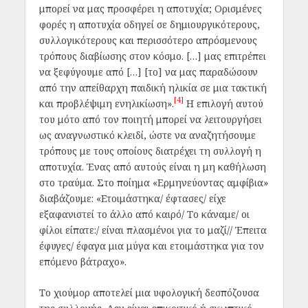
μπορεί να μας προσφέρει η αποτυχία; Ορισμένες
φορές η αποτυχία οδηγεί σε δημιουργικότερους,
συλλογικότερους και περισσότερο απρόσμενους
τρόπους διαβίωσης στον κόσμο. […] μας επιτρέπει
να ξεφύγουμε από […] [το] να μας παραδώσουν
από την απείθαρχη παιδική ηλικία σε μια τακτική
[4]
και προβλέψιμη ενηλικίωση».
Η επιλογή αυτού
του μότο από τον ποιητή μπορεί να λειτουργήσει
ως αναγνωστικό κλειδί, ώστε να αναζητήσουμε
τρόπους με τους οποίους διατρέχει τη συλλογή η
αποτυχία. Ένας από αυτούς είναι η μη καθήλωση
στο τραύμα. Στο ποίημα «Ερμηνεύοντας αμφίβια»
διαβάζουμε: «Ετοιμάστηκα/ έφτασες/ είχε
εξαφανιστεί το άλλο από καιρό/ Το κάναμε/ οι
φίλοι είπατε:/ είναι πλασμένοι για το μαζί// Έπειτα
έφυγες/ έφαγα μια μύγα και ετοιμάστηκα για τον
επόμενο βάτραχο».
Το χιούμορ αποτελεί μια υφολογική δεσπόζουσα