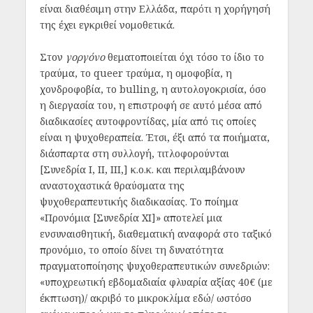
είναι διαθέσιμη στην Ελλάδα, παρότι η χορήγησή
της έχει εγκριθεί νομοθετικά.
Στον
γοργόνο
θεματοποιείται όχι τόσο το ίδιο το
τραύμα, το queer τραύμα, η ομοφοβία, η
χονδροφοβία, το bulling, η αυτολογοκρισία, όσο
η διεργασία του, η επιστροφή σε αυτό μέσα από
διαδικασίες αυτοφροντίδας, μία από τις οποίες
είναι η ψυχοθεραπεία. Έτσι, έξι από τα ποιήματα,
διάσπαρτα στη συλλογή, τιτλοφορούνται
[Συνεδρία Ι, ΙΙ, ΙΙΙ,] κ.ο.κ. και περιλαμβάνουν
αναστοχαστικά θραύσματα της
ψυχοθεραπευτικής διαδικασίας. Το ποίημα
«Προνόμια [Συνεδρία ΧΙ]» αποτελεί μια
ενσυναισθητική, διαθεματική αναφορά στο ταξικό
προνόμιο, το οποίο δίνει τη δυνατότητα
πραγματοποίησης ψυχοθεραπευτικών συνεδριών:
«
υποχρεωτική εβδομαδιαία φλυαρία αξίας 40€ (με
έκπτωση)
/
ακριβό το μικροκλίμα εδώ
/
ωστόσο