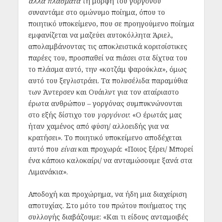
άλλα πλάσματα
τη μορφή του γοργόνου
συναντάμε στο ομώνυμο ποίημα, όπου το
ποιητικό υποκείμενο, που σε προηγούμενο ποίημα
εμφανίζεται να μαζεύει αυτοκόλλητα Άριελ,
απολαμβάνοντας τις αποκλειστικά κοριτσίστικες
παρέες του, προσπαθεί να πιάσει στα δίχτυα του
το πλάσμα αυτό, την «κοτζάμ ψαρούκλα», όμως
αυτό του ξεγλιστράει. Τα πολυσέλιδα παραμύθια
των Άντερσεν και Ουάιλντ για τον αταίριαστο
έρωτα ανθρώπου – γοργόνας συμπυκνώνονται
στο εξής δίστιχο του
γοργόνου
: «Ο έρωτάς μας
ήταν χαμένος από φύση/ αλλοειδής για να
κρατήσει». Το ποιητικό υποκείμενο αποδέχεται
αυτό που
είναι
και προχωρά: «Ποιος ξέρει/ Μπορεί
ένα κάποιο καλοκαίρι/ να ανταμώσουμε ξανά στα
Λιμανάκια».
Αποδοχή και προχώρημα, να ήδη μια διαχείριση
αποτυχίας. Στο μότο του πρώτου ποιήματος της
συλλογής διαβάζουμε: «Και τι είδους ανταμοιβές