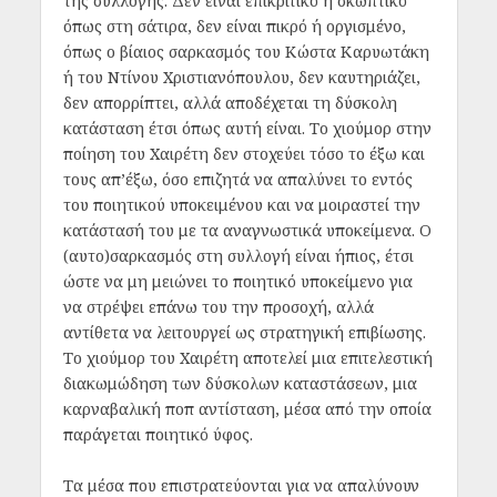
της συλλογής. Δεν είναι επικριτικό ή σκωπτικό
όπως στη σάτιρα, δεν είναι πικρό ή οργισμένο,
όπως ο βίαιος σαρκασμός του Κώστα Καρυωτάκη
ή του Ντίνου Χριστιανόπουλου, δεν καυτηριάζει,
δεν απορρίπτει, αλλά αποδέχεται τη δύσκολη
κατάσταση έτσι όπως αυτή είναι. Το χιούμορ στην
ποίηση του Χαιρέτη δεν στοχεύει τόσο το έξω και
τους απ’έξω, όσο επιζητά να απαλύνει το εντός
του ποιητικού υποκειμένου και να μοιραστεί την
κατάστασή του με τα αναγνωστικά υποκείμενα. Ο
(αυτο)σαρκασμός στη συλλογή είναι ήπιος, έτσι
ώστε να μη μειώνει το ποιητικό υποκείμενο για
να στρέψει επάνω του την προσοχή, αλλά
αντίθετα να λειτουργεί ως στρατηγική επιβίωσης.
Το χιούμορ του Χαιρέτη αποτελεί μια επιτελεστική
διακωμώδηση των δύσκολων καταστάσεων, μια
καρναβαλική ποπ αντίσταση, μέσα από την οποία
παράγεται ποιητικό ύφος.
Τα μέσα που επιστρατεύονται για να απαλύνουν