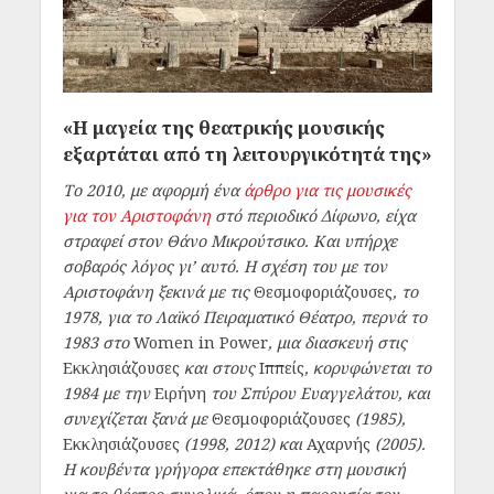
«Η μαγεία της θεατρικής μουσικής
εξαρτάται από τη λειτουργικότητά της»
Το 2010, με αφορμή ένα
άρθρο για τις μουσικές
για τον Αριστοφάνη
στό περιοδικό Δίφωνο, είχα
στραφεί στον Θάνο Μικρούτσικο. Και υπήρχε
σοβαρός λόγος γι’ αυτό. Η σχέση του με τον
Αριστοφάνη ξεκινά με τις
Θεσμοφοριάζουσες
, το
1978, για το Λαϊκό Πειραματικό Θέατρο, περνά το
1983 στο
Women in Power
, μια διασκευή στις
Εκκλησιάζουσες
και στους
Ιππείς
, κορυφώνεται το
1984 με την
Ειρήνη
του Σπύρου Ευαγγελάτου, και
συνεχίζεται ξανά με
Θεσμοφοριάζουσες
(1985),
Εκκλησιάζουσες
(1998, 2012) και
Αχαρνής
(2005).
Η κουβέντα γρήγορα επεκτάθηκε στη μουσική