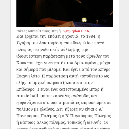
Θάνος Μικρούτσικος (πηγή:
Εφημερίδα ΠΡΙΝ
)
Και έρχεται την επόμενη χρονιά, το 1984, η
Ειρήνη
του Αριστοφάνη, που θεωρώ ίσως από
πλευράς σκηνοθετικής σύλληψης την
ιδιοφυέστερη παράσταση μετά τους
Όρνιθες
του
Κουν που έχει γίνει ποτέ στον Αριστοφάνη, μέχρι
και σήμερα που μιλάμε. Και έγινε από τον Σπύρο
Ευαγγελάτο. Η παράσταση αυτή τοποθετείτο ως
εξής: το αρχικό σκηνικό (όλα αυτά στην
Επίδαυρο…) είναι ένα κατεστραμμένο μπαρ ή
music hall, με τις καρέκλες ανάποδα, και
εμφανίζονται κάποιοι στρατιώτες απροσδιόριστου
πολέμου με χλαίνες. Δεν ήξερες αν είναι ο Α´
Παγκόσμιος Πόλεμος ή ο Β´ Παγκόσμιος Πόλεμος
ή κάποιος άλλος πόλεμος, τοπικός ή διεθνής. Οι
στρατιώτες φοβισμένα μπαίνουν σ’ αυτό το μπαρ