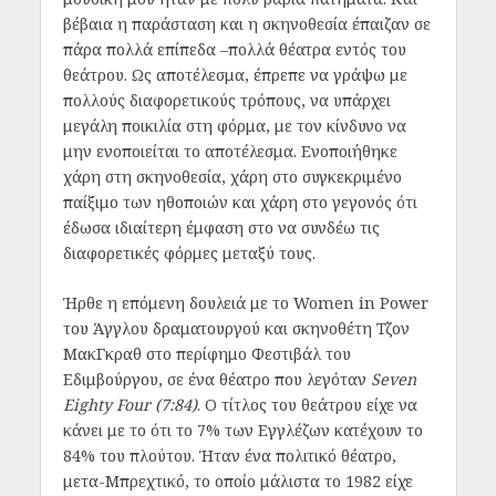
βέβαια η παράσταση και η σκηνοθεσία έπαιζαν σε
πάρα πολλά επίπεδα –πολλά θέατρα εντός του
θεάτρου. Ως αποτέλεσμα, έπρεπε να γράψω με
πολλούς διαφορετικούς τρόπους, να υπάρχει
μεγάλη ποικιλία στη φόρμα, με τον κίνδυνο να
μην ενοποιείται το αποτέλεσμα. Ενοποιήθηκε
χάρη στη σκηνοθεσία, χάρη στο συγκεκριμένο
παίξιμο των ηθοποιών και χάρη στο γεγονός ότι
έδωσα ιδιαίτερη έμφαση στο να συνδέω τις
διαφορετικές φόρμες μεταξύ τους.
Ήρθε η επόμενη δουλειά με το Women in Power
του Άγγλου δραματουργού και σκηνοθέτη Τζον
ΜακΓκραθ στο περίφημο Φεστιβάλ του
Εδιμβούργου, σε ένα θέατρο που λεγόταν
Seven
Eighty Four (7:84)
. Ο τίτλος του θεάτρου είχε να
κάνει με το ότι το 7% των Εγγλέζων κατέχουν το
84% του πλούτου. Ήταν ένα πολιτικό θέατρο,
μετα-Μπρεχτικό, το οποίο μάλιστα το 1982 είχε