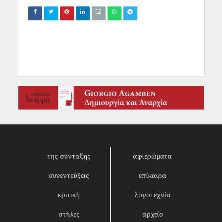
της σύνταξης
αφιερώματα
συνεντεύξεις
επίκαιρα
κριτική
λογοτεχνία
στήλες
αρχείο