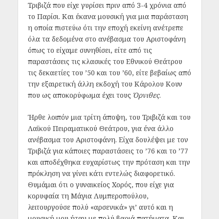
Τριβιζά που είχε γυρίσει πριν από 3-4 χρόνια από
το Παρίσι. Και έκανα μουσική για μια παράσταση
η οποία πιστεύω ότι την εποχή εκείνη ανέτρεπε
όλα τα δεδομένα στο ανέβασμα του Αριστοφάνη
όπως το είχαμε συνηθίσει, είτε από τις
παραστάσεις τις κλασικές του Εθνικού Θεάτρου
τις δεκαετίες του ’50 και του ’60, είτε βεβαίως από
την εξαιρετική άλλη εκδοχή του Κάρολου Κουν
που ως αποκορύφωμα έχει τους
Όρνιθες
.
Ήρθε λοιπόν μια τρίτη άποψη, του Τριβιζά και του
Λαϊκού Πειραματικού Θεάτρου, για ένα άλλο
ανέβασμα του Αριστοφάνη. Είχα δουλέψει με τον
Τριβιζά για κάποιες παραστάσεις το ’76 και το ’77
και αποδέχθηκα ευχαρίστως την πρόταση και την
πρόκληση να γίνει κάτι εντελώς διαφορετικό.
Θυμάμαι ότι ο γυναικείος Χορός, που είχε για
κορυφαία τη Μάγια Λυμπεροπούλου,
λειτουργούσε πολύ «αρσενικά» γι’ αυτό και η
μουσική μου ήταν με πολύ βαριά πατήματα. Και