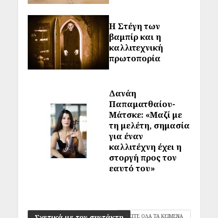
Η Στέγη των
βαμπίρ και η
καλλιτεχνική
πρωτοπορία
Δανάη
Παπαματθαίου-
Μάτσκε: «Μαζί με
τη μελέτη, σημασία
για έναν
καλλιτέχνη έχει η
στοργή προς τον
εαυτό του»
Σχετικά με τον συντάκτη
ΔΕΙΤΕ ΟΛΑ ΤΑ ΚΕΙΜΕΝΑ