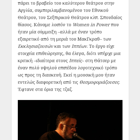
πάρει το βραβείο του καλύτερου θεάτρου στην
Αγγλία, συμπεριλαμβανομένου του Εθνικού
Θεάτρου, του Σεξπιρικού Θεάτρου κλπ. Σπουδαίος
θίασος. Κάναμε λοιπόν το
Women in Power
που
ήταν μία σύμμειξη –αλλά με έναν τρόπο
εξαιρετικό από τη μεριά του ΜακΓκραθ– των
Εκκλησιαζουσών
και των
Ιππέων
. Το έργο είχε
στοιχεία επιθεώρησης, θα έλεγα, διότι υπήρχε μια
κριτική –ιδιαίτερα στους
Ιππείς
– στη Θάτσερ με
έναν πολύ υψηλού επιπέδου λογοτεχνικό τρόπο
ως προς τη διασκευή. Εκεί η μουσική μου ήταν
εντελώς διαφορετική από τις
Θεσμοφοριάζουσες
.
Έφτανε στα όρια της τζαζ.