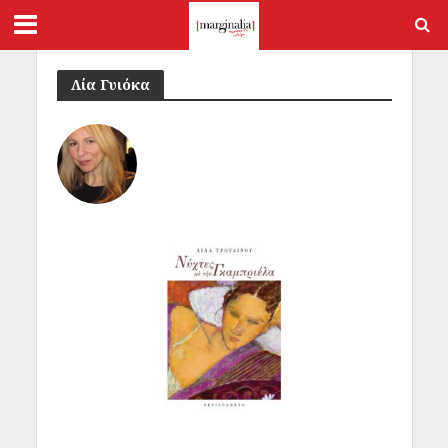
Λία Γυιόκα