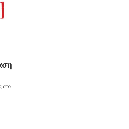
αση
ς στο