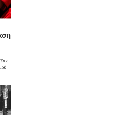
αση
 Ζακ
μού