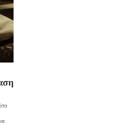
αση
ώτο
να