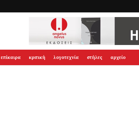
επίκαιρα
κριτική
λογοτεχνία
στήλες
αρχείο