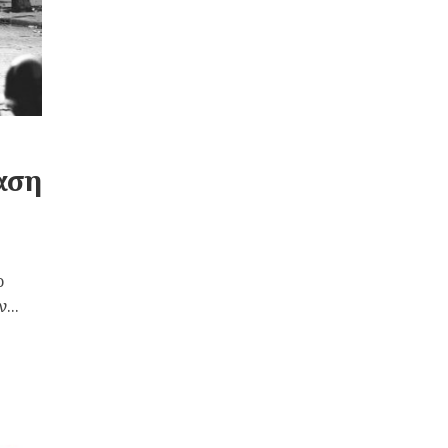
αση
ο
...