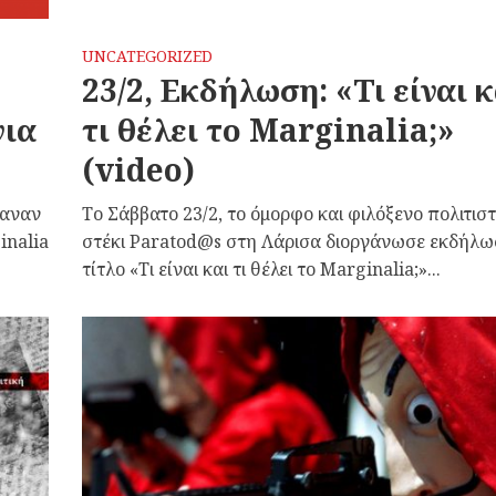
UNCATEGORIZED
23/2, Εκδήλωση: «Τι είναι κ
νια
τι θέλει το Marginalia;»
(video)
καναν
Το Σάββατο 23/2, το όμορφο και φιλόξενο πολιτιστ
inalia
στέκι Paratod@s στη Λάρισα διοργάνωσε εκδήλω
τίτλο «Τι είναι και τι θέλει το Marginalia;»...