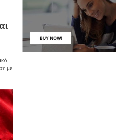
αι
ικό
ση με