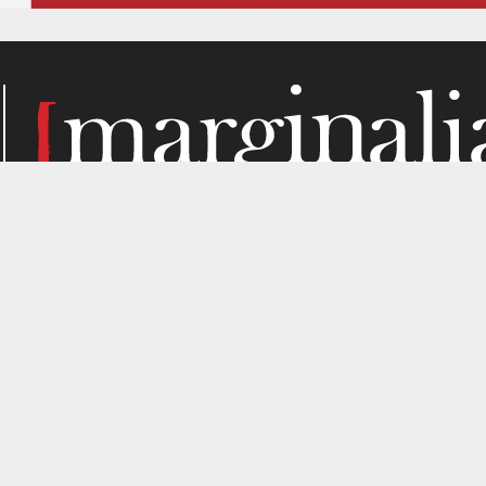
Κάθε μήνα, το Marginalia αναζητά την ύλη του στα σημεί
παραγωγής. Σε όσα μας ενδιαφέρουν από κριτική σκοπιά. Κ
gned by
4SHARE
&
кʊʟᴀ
.