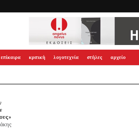
επίκαιρα
κριτική
λογοτεχνία
στήλες
αρχείο
ν
ν
ους»
ράκης