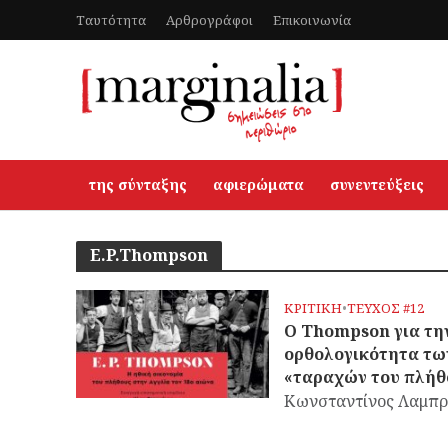
Ταυτότητα
Αρθρογράφοι
Επικοινωνία
της σύνταξης
αφιερώματα
συνεντεύξεις
E.P.Thompson
ΚΡΙΤΙΚΗ
•
ΤΕΥΧΟΣ #12
Ο Thompson για τη
ορθολογικότητα τω
«ταραχών του πλήθ
Κωνσταντίνος Λαμπ