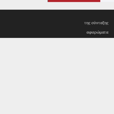
της σύνταξης
αφιερώματα
συνεντεύξεις
επίκαιρα
κριτική
λογοτεχνία
στήλες
αρχείο
Copyright © 2018. Manufactured by
Sociality
- Desi