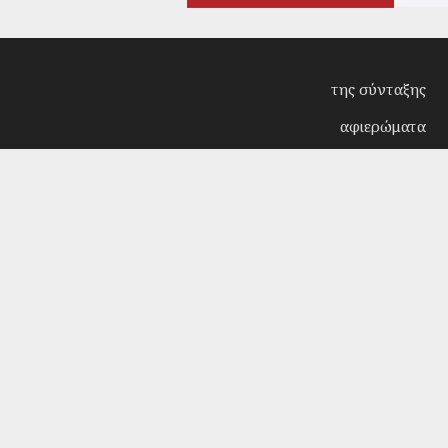
της σύνταξης
αφιερώματα
συνεντεύξεις
επίκαιρα
κριτική
λογοτεχνία
στήλες
αρχείο
Copyright © 2018. Manufactured by
Sociality
- Desi