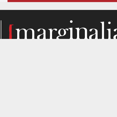
Κάθε μήνα, το Marginalia αναζητά την ύλη του στα σημεί
παραγωγής. Σε όσα μας ενδιαφέρουν από κριτική σκοπιά. Κ
gned by
4SHARE
&
кʊʟᴀ
.