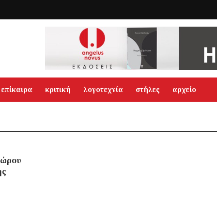
επίκαιρα
κριτική
λογοτεχνία
στήλες
αρχείο
χώρου
ης