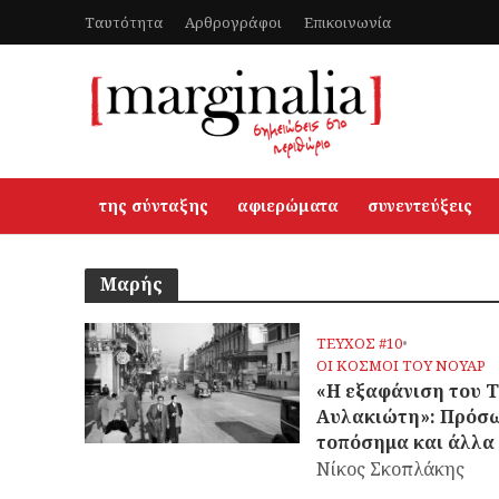
Ταυτότητα
Αρθρογράφοι
Επικοινωνία
της σύνταξης
αφιερώματα
συνεντεύξεις
Μαρής
ΤΕΥΧΟΣ #10
•
OΙ ΚΟΣΜΟΙ ΤΟΥ ΝΟΥΑΡ
«Η εξαφάνιση του 
Αυλακιώτη»: Πρόσ
τοπόσημα και άλλα 
Νίκος Σκοπλάκης