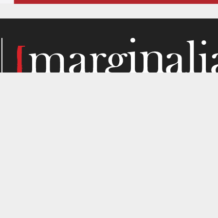
Κάθε μήνα, το Marginalia αναζητά την ύλη του στα σημεί
παραγωγής. Σε όσα μας ενδιαφέρουν από κριτική σκοπιά. Κ
gned by
4SHARE
&
кʊʟᴀ
.