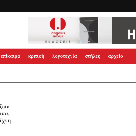
επίκαιρα
κριτική
λογοτεχνία
στήλες
αρχείο
Τζων
ωπα,
ίχνη