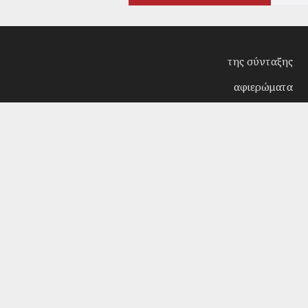
της σύνταξης
αφιερώματα
συνεντεύξεις
επίκαιρα
κριτική
λογοτεχνία
στήλες
αρχείο
Copyright © 2018. Manufactured by
Sociality
- Desi