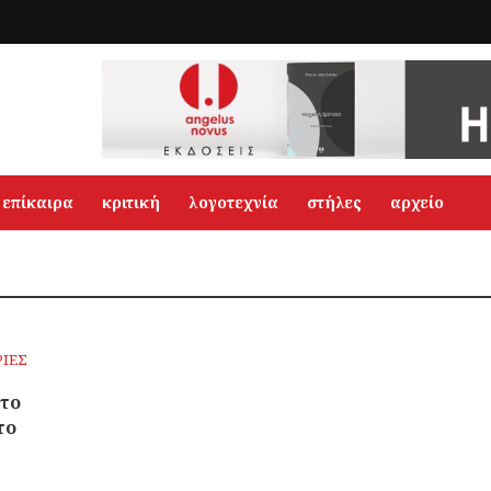
επίκαιρα
κριτική
λογοτεχνία
στήλες
αρχείο
ΡΙΕΣ
 το
το