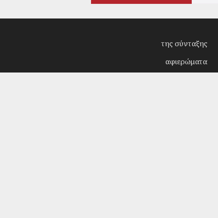
της σύνταξης
αφιερώματα
συνεντεύξεις
επίκαιρα
κριτική
λογοτεχνία
στήλες
αρχείο
Copyright © 2018. Manufactured by
Sociality
- Desi