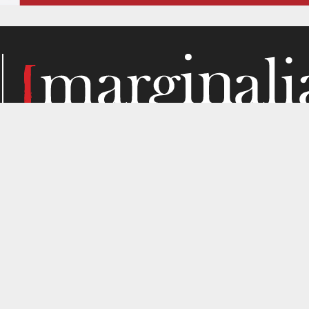
Κάθε μήνα, το Marginalia αναζητά την ύλη του στα σημεί
παραγωγής. Σε όσα μας ενδιαφέρουν από κριτική σκοπιά. Κ
gned by
4SHARE
&
кʊʟᴀ
.