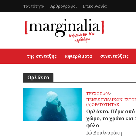
Ταυτότητα
Αρθρογράφοι
Επικοινωνία
της σύνταξης
αφιερώματα
συνεντεύξεις
Ορλάντο
ΤΕΥΧΟΣ #08
•
ΠΕΝΕΣ ΓΥΝΑΙΚΩΝ, ΙΣΤΟ
(Α)ΟΡΑΤΟΤΗΤΑΣ
Ορλάντο. Πέρα από
χώρο, το χρόνο και 
φύλο
Ιώ Βουλγαράκη