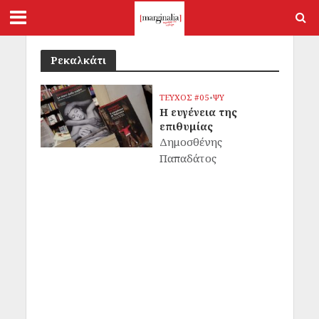
Ρεκαλκάτι
ΤΕΥΧΟΣ #05
•
ΨΥ
Η ευγένεια της
επιθυμίας
Δημοσθένης
Παπαδάτος