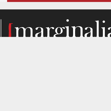
Κάθε μήνα, το Marginalia αναζητά την ύλη του στα σημεί
παραγωγής. Σε όσα μας ενδιαφέρουν από κριτική σκοπιά. Κ
gned by
4SHARE
&
кʊʟᴀ
.