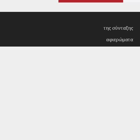
της σύνταξης
αφιερώματα
συνεντεύξεις
επίκαιρα
κριτική
λογοτεχνία
στήλες
αρχείο
Copyright © 2018. Manufactured by
Sociality
- Desi