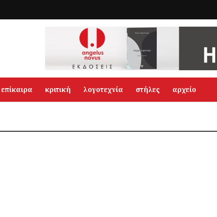
επίκαιρα
κριτική
λογοτεχνία
στήλες
αρχείο