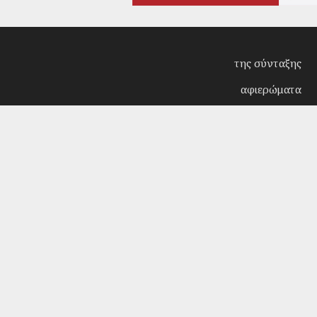
της σύνταξης
αφιερώματα
συνεντεύξεις
επίκαιρα
κριτική
λογοτεχνία
στήλες
αρχείο
Copyright © 2018. Manufactured by
Sociality
- Desi