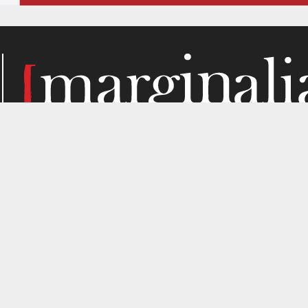
Κάθε μήνα, το Marginalia αναζητά την ύλη του στα σημεί
παραγωγής. Σε όσα μας ενδιαφέρουν από κριτική σκοπιά. Κ
gned by
4SHARE
&
кʊʟᴀ
.