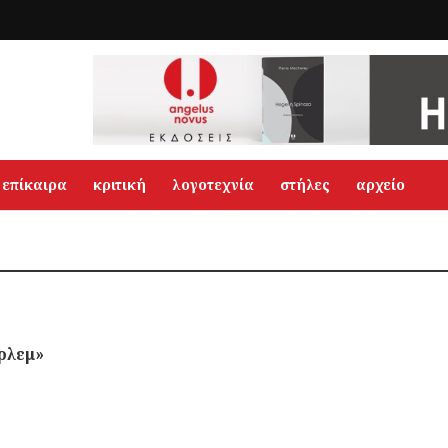
επίκαιρα
κριτική
λογοτεχνία
στήλες
αρχείο
ρλεμ»