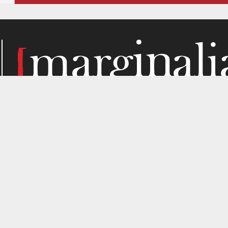
Κάθε μήνα, το Marginalia αναζητά την ύλη του στα σημεί
παραγωγής. Σε όσα μας ενδιαφέρουν από κριτική σκοπιά. Κ
gned by
4SHARE
&
кʊʟᴀ
.