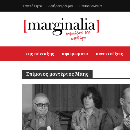
Ταυτότητα
Αρθρογράφοι
Επικοινωνία
της σύνταξης
αφιερώματα
συνεντεύξεις
Επίμονος μοντέρνος Μάης