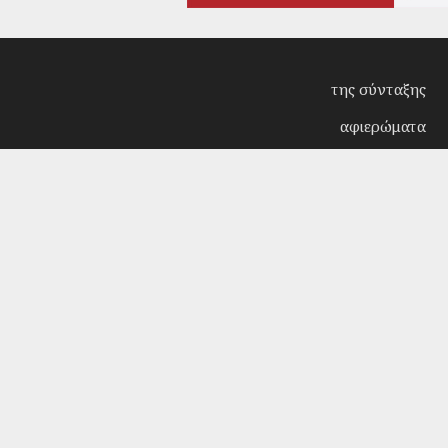
της σύνταξης
αφιερώματα
συνεντεύξεις
επίκαιρα
κριτική
λογοτεχνία
στήλες
αρχείο
Copyright © 2018. Manufactured by
Sociality
- Desi