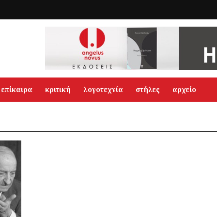
επίκαιρα
κριτική
λογοτεχνία
στήλες
αρχείο