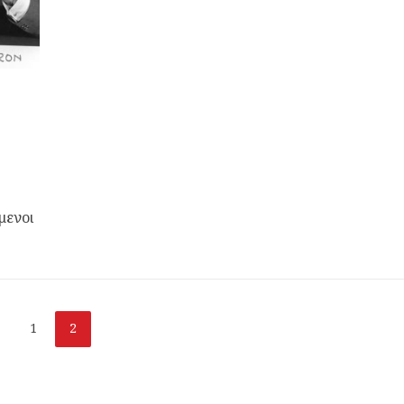
μενοι
1
2