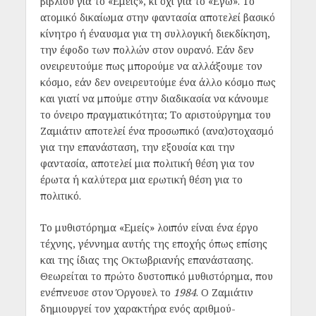
βιβλίου για το «Εμείς», κι όχι για το «Εγώ». Το
ατομικό δικαίωμα στην φαντασία αποτελεί βασικό
κίνητρο ή έναυσμα για τη συλλογική διεκδίκηση,
την έφοδο των πολλών στον ουρανό. Εάν δεν
ονειρευτούμε πως μπορούμε να αλλάξουμε τον
κόσμο, εάν δεν ονειρευτούμε ένα άλλο κόσμο πως
και γιατί να μπούμε στην διαδικασία να κάνουμε
το όνειρο πραγματικότητα; Το αριστούργημα του
Ζαμιάτιν αποτελεί ένα προσωπικό (ανα)στοχασμό
για την επανάσταση, την εξουσία και την
φαντασία, αποτελεί μια πολιτική θέση για τον
έρωτα ή καλύτερα μια ερωτική θέση για το
πολιτικό.
Το μυθιστόρημα «Εμείς» λοιπόν είναι ένα έργο
τέχνης, γέννημα αυτής της εποχής όπως επίσης
και της ίδιας της Οκτωβριανής επανάστασης.
Θεωρείται το πρώτο δυστοπικό μυθιστόρημα, που
ενέπνευσε στον Όργουελ το
1984
. Ο Ζαμιάτιν
δημιουργεί τον χαρακτήρα ενός αριθμού-