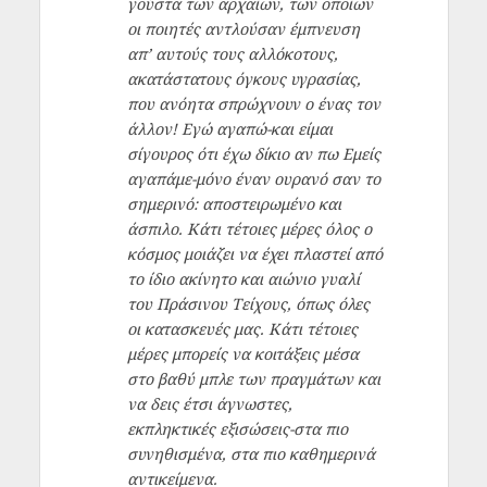
γούστα των αρχαίων, των οποίων
οι ποιητές αντλούσαν έμπνευση
απ’ αυτούς τους αλλόκοτους,
ακατάστατους όγκους υγρασίας,
που ανόητα σπρώχνουν ο ένας τον
άλλον! Εγώ αγαπώ-και είμαι
σίγουρος ότι έχω δίκιο αν πω Εμείς
αγαπάμε-μόνο έναν ουρανό σαν το
σημερινό: αποστειρωμένο και
άσπιλο. Κάτι τέτοιες μέρες όλος ο
κόσμος μοιάζει να έχει πλαστεί από
το ίδιο ακίνητο και αιώνιο γυαλί
του Πράσινου Τείχους, όπως όλες
οι κατασκευές μας. Κάτι τέτοιες
μέρες μπορείς να κοιτάξεις μέσα
στο βαθύ μπλε των πραγμάτων και
να δεις έτσι άγνωστες,
εκπληκτικές εξισώσεις-στα πιο
συνηθισμένα, στα πιο καθημερινά
αντικείμενα.