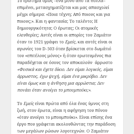
Το ερώτημα όμως –ένα μόνο από τα πολλά–
επιμένει, μετασχηματίζεται και μας απασχολεί
μέχρι σήμερα: «Ποια τέχνη; Από ποιους και για
ποιους;». Και η φαντασία; Το ταλέντο; Η
δημιουργικότητα; Ο έρωτας; Οι ατομικές
ελευθερίες; Αυτές είναι οι απορίες του Ζαμιάτιν
όταν το 1921 γράφει το
Εμείς
, και αυτές είναι οι
αγωνίες του D-503 όταν βρίσκεται στο δωμάτιό
του «επιτέλους μόνος» ή όταν ερωτευμένος πια
παραδέχεται σε όσους τον αποκαλούν άρρωστο
«Φυσικά και έχετε δίκιο. Δεν είμαι λογικός, είμαι
άρρωστος, έχω ψυχή, είμαι ένα μικρόβιο. Δεν
είναι όμως και η άνθηση μια αρρώστια; Δεν
πονάει όταν ανοίγει το μπουμπούκι;»
.
Το
Εμείς
είναι πρώτα από όλα ένας ύμνος στη
ζωή, στον έρωτα, είναι η αφήγηση του πόνου
«όταν ανοίγει το μπουμπούκι». Είναι επίσης ένα
έργο που γράφεται ακολουθώντας την παράδοση
των μεγάλων ρώσων λογοτεχνών. Ο Ζαμιάτιν