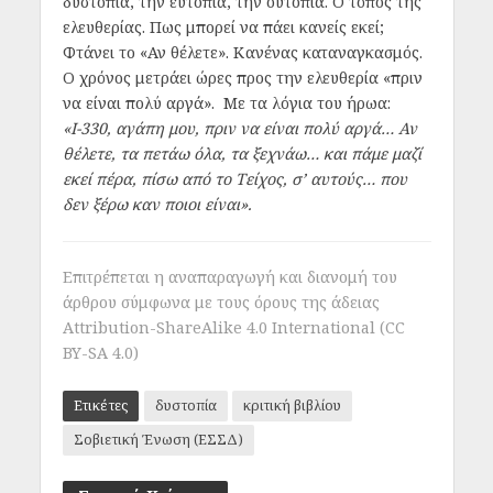
δυστοπία, την ευτοπία, την ουτοπία. Ο τόπος της
ελευθερίας. Πως μπορεί να πάει κανείς εκεί;
Φτάνει το «Αν θέλετε». Κανένας καταναγκασμός.
Ο χρόνος μετράει ώρες προς την ελευθερία «πριν
να είναι πολύ αργά». Με τα λόγια του ήρωα:
«Ι-330, αγάπη μου, πριν να είναι πολύ αργά… Αν
θέλετε, τα πετάω όλα, τα ξεχνάω… και πάμε μαζί
εκεί πέρα, πίσω από
το Τείχος, σ’ αυτούς… που
δεν ξέρω καν ποιοι είναι».
Επιτρέπεται η αναπαραγωγή και διανομή του
άρθρου σύμφωνα με τους όρους της άδειας
Attribution-ShareAlike 4.0 International (CC
BY-SA 4.0)
Ετικέτες
δυστοπία
κριτική βιβλίου
Σοβιετική Ένωση (ΕΣΣΔ)