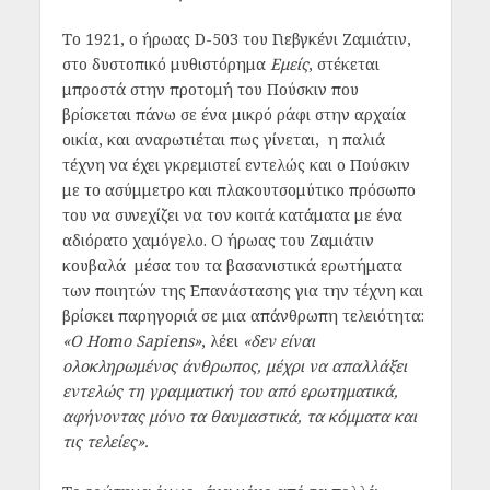
Το 1921, ο ήρωας D-503 του Γιεβγκένι Ζαμιάτιν,
στο δυστοπικό μυθιστόρημα
Εμείς
, στέκεται
μπροστά στην προτομή του Πούσκιν που
βρίσκεται πάνω σε ένα μικρό ράφι στην αρχαία
οικία, και αναρωτιέται πως γίνεται, η παλιά
τέχνη να έχει γκρεμιστεί εντελώς και ο Πούσκιν
με το ασύμμετρο και πλακουτσομύτικο πρόσωπο
του να συνεχίζει να τον κοιτά κατάματα με ένα
αδιόρατο χαμόγελο. Ο ήρωας του Ζαμιάτιν
κουβαλά μέσα του τα βασανιστικά ερωτήματα
των ποιητών της Επανάστασης για την τέχνη και
βρίσκει παρηγοριά σε μια απάνθρωπη τελειότητα:
«Ο Homo Sapiens»
, λέει
«δεν είναι
ολοκληρωμένος άνθρωπος, μέχρι να απαλλάξει
εντελώς τη γραμματική του από ερωτηματικά,
αφήνοντας μόνο τα θαυμαστικά, τα κόμματα και
τις τελείες».