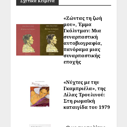
Σχετικά Κείμενα
«Ζώντας τη ζωή
μου», Έμμα
Γκόλντμαν: Μια
συναρπαστική
αυτοβιογραφία,
πανόραμα μιας
συναρπαστικής
εποχής
«Νύχτες με την
Γκαμπριέλα», της
Λίλας Τρουλινού:
Στη ρωμαϊκή
καταιγίδα του 1979