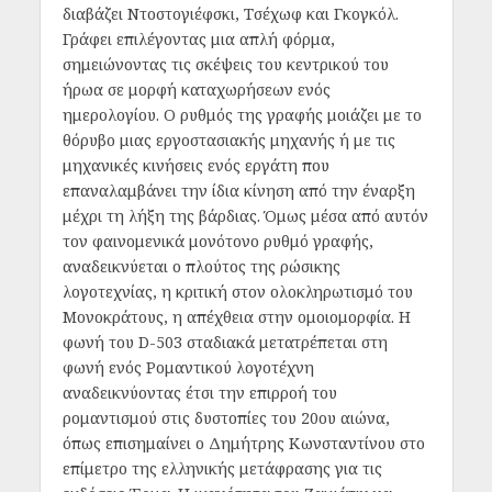
διαβάζει Ντοστογιέφσκι, Τσέχωφ και Γκογκόλ.
Γράφει επιλέγοντας μια απλή φόρμα,
σημειώνοντας τις σκέψεις του κεντρικού του
ήρωα σε μορφή καταχωρήσεων ενός
ημερολογίου. Ο ρυθμός της γραφής μοιάζει με το
θόρυβο μιας εργοστασιακής μηχανής ή με τις
μηχανικές κινήσεις ενός εργάτη που
επαναλαμβάνει την ίδια κίνηση από την έναρξη
μέχρι τη λήξη της βάρδιας. Όμως μέσα από αυτόν
τον φαινομενικά μονότονο ρυθμό γραφής,
αναδεικνύεται ο πλούτος της ρώσικης
λογοτεχνίας, η κριτική στον ολοκληρωτισμό του
Μονοκράτους, η απέχθεια στην ομοιομορφία. Η
φωνή του D-503 σταδιακά μετατρέπεται στη
φωνή ενός Ρομαντικού λογοτέχνη
αναδεικνύοντας έτσι την επιρροή του
ρομαντισμού στις δυστοπίες του 20ου αιώνα,
όπως επισημαίνει ο Δημήτρης Κωνσταντίνου στο
επίμετρο της ελληνικής μετάφρασης για τις