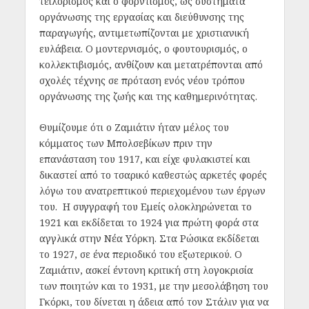
τεϊλορισμός και ο φορντισμός, ως συστήματα
οργάνωσης της εργασίας και διεύθυνσης της
παραγωγής, αντιμετωπίζονται με χριστιανική
ευλάβεια. Ο μοντερνισμός, ο φουτουρισμός, ο
κολλεκτιβισμός, ανθίζουν και μετατρέπονται από
σχολές τέχνης σε πρόταση ενός νέου τρόπου
οργάνωσης της ζωής και της καθημερινότητας.
Θυμίζουμε ότι ο Ζαμιάτιν ήταν μέλος του
κόμματος των Μπολσεβίκων πριν την
επανάσταση του 1917, και είχε φυλακιστεί και
δικαστεί από το τσαρικό καθεστώς αρκετές φορές
λόγω του ανατρεπτικού περιεχομένου των έργων
του. H συγγραφή του Εμείς ολοκληρώνεται το
1921 και εκδίδεται το 1924 για πρώτη φορά στα
αγγλικά στην Νέα Υόρκη. Στα Ρώσικα εκδίδεται
το 1927, σε ένα περιοδικό του εξωτερικού. Ο
Ζαμιάτιν, ασκεί έντονη κριτική στη λογοκρισία
των ποιητών και το 1931, με την μεσολάβηση του
Γκόρκι, του δίνεται η άδεια από τον Στάλιν για να