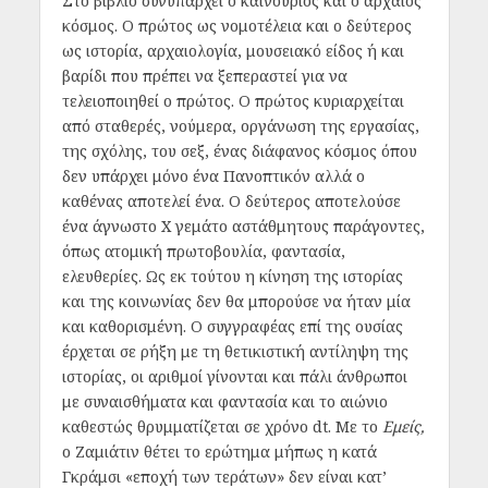
Στο βιβλίο συνυπάρχει ο καινούριος και ο αρχαίος
κόσμος. Ο πρώτος ως νομοτέλεια και ο δεύτερος
ως ιστορία, αρχαιολογία, μουσειακό είδος ή και
βαρίδι που πρέπει να ξεπεραστεί για να
τελειοποιηθεί ο πρώτος. Ο πρώτος κυριαρχείται
από σταθερές, νούμερα, οργάνωση της εργασίας,
της σχόλης, του σεξ, ένας διάφανος κόσμος όπου
δεν υπάρχει μόνο ένα Πανοπτικόν αλλά ο
καθένας αποτελεί ένα. Ο δεύτερος αποτελούσε
ένα άγνωστο Χ γεμάτο αστάθμητους παράγοντες,
όπως ατομική πρωτοβουλία, φαντασία,
ελευθερίες. Ως εκ τούτου η κίνηση της ιστορίας
και της κοινωνίας δεν θα μπορούσε να ήταν μία
και καθορισμένη. Ο συγγραφέας επί της ουσίας
έρχεται σε ρήξη με τη θετικιστική αντίληψη της
ιστορίας, οι αριθμοί γίνονται και πάλι άνθρωποι
με συναισθήματα και φαντασία και το αιώνιο
καθεστώς θρυμματίζεται σε χρόνο dt. Με το
Εμείς,
ο Ζαμιάτιν θέτει το ερώτημα μήπως η κατά
Γκράμσι «εποχή των τεράτων» δεν είναι κατ’