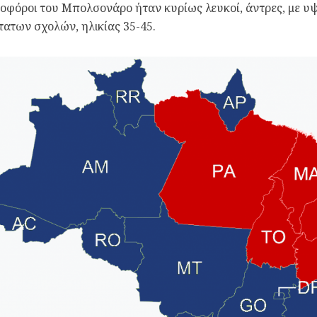
φόροι του Μπολσονάρο ήταν κυρίως λευκοί, άντρες, με υψ
ατων σχολών, ηλικίας 35-45.