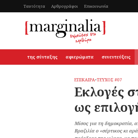
Ταυτότητα
Αρθρογράφοι
Επικοινωνία
της σύνταξης
αφιερώματα
συνεντεύξεις
ΕΠΙΚΑΙΡΑ
•
ΤΕΥΧΟΣ #07
Εκλογές σ
ως επιλογ
Μίσος για τη δημοκρατία, α
Βραζιλία ο «σέρτικος κι α