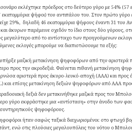
ονάρο εκλέχτηκε πρόεδρος στο δεύτερο γύρο με 54% (57 ε
 εκατομμύρια ψήφοι) του αντιπάλου του. Στον πρώτο γύρο ε
είχε 29%, δηλαδή 46 εκατομμύρια ψήφους έναντι 31 του Αν
και άκυρων παρέμεινε σχεδόν το ίδιο στους δύο γύρους, σ
 μεγαλύτερο από το αντίστοιχο των προηγούμενων εκλογώ
μενες εκλογές μπορούμε να διαπιστώσουμε τα εξής:
υπήρξε μαζική μετακίνηση ψηφοφόρων από την αριστερά πρ
τερο προς την ακροδεξιά. Φαίνεται πιθανή μετακίνηση ψη
ρνώσα αριστερά προς άκυρο-λευκό-αποχή (ΑΑΑ) και προς ά
) και επίσης μετακίνηση δεξιών ψηφοφόρων από ΑΑΑ πρ
ραδοσιακή δεξιά δεν μετακινήθηκε μαζικά προς τον Μπολσ
ερο γύρο εκφράστηκε μια «αντίσταση» στην άνοδο των φασ
 συντηρητικούς ψηφοφόρους.
ηφοφόροι ήταν σαφώς ταξικά διαχωρισμένοι: στο φτωχό β
τάντ, ενώ στις πλούσιες μεγαλουπόλεις του νότου ο Μπολσο