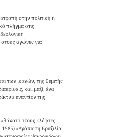
ατροπή στην πολιτική ή
ικό πλήγμα στις
ιδεολογική
 στους αγώνες για
και των ικανών, της θεμιτής
ακρίσεις, και, μαζί, ένα
δίκτυα εναντίον της
 «θάνατο στους κλέφτες
4-1985) «Αγάπα τη Βραζιλία
με φωτογραφίες ψηφοφόρων