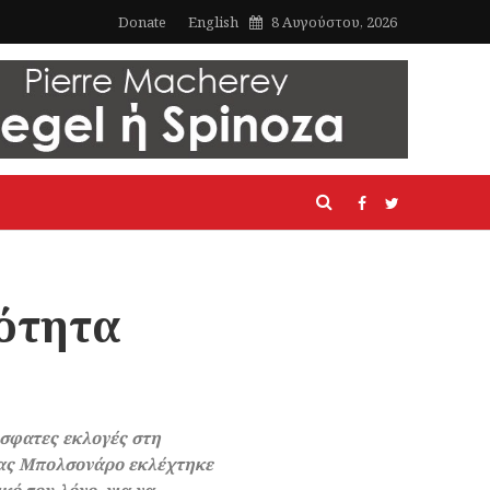
Donate
English
8 Αυγούστου, 2026
ρότητα
όσφατες εκλογές στη
σίας Μπολσονάρο εκλέχτηκε