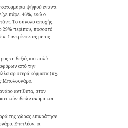
κατομμύρια ψήφοι) έναντι
ίχε πάρει 46%, ενώ ο
τάντ. Το σύνολο αποχής,
το 29% περίπου, ποσοστό
ν. Συγκρίνοντας με τις
ος τη δεξιά, και πολύ
φοφόρων από την
λλα αριστερά κόμματα (πχ.
ος Μπολσονάρο.
ονάρο αντίθετα, στον
ιστικών ιδεών ακόμα και
ορρά της χώρας επικράτησε
νάρο. Επιπλέον, οι