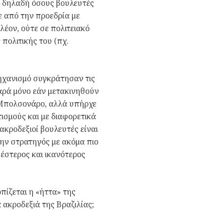
Τ, δηλαδή όσους βουλευτές
ε από την προεδρία με
έον, ούτε σε πολιτειακό
 πολιτικής του (πχ.
μηχανισμό συγκράτησαν τις
παρά μόνο εάν μετακινηθούν
ο Μπολσονάρο, αλλά υπήρχε
ισμούς και με διαφορετικά
ακροδεξιοί βουλευτές είναι
ην στρατηγός με ακόμα πιο
υέστερος και ικανότερος
οπίζεται η «ήττα» της
α ακροδεξιά της Βραζιλίας;