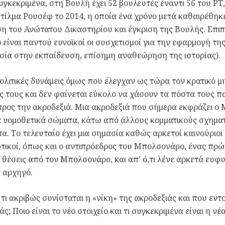
Συγκεκριμένα, στη Βουλή έχει 52 βουλευτές έναντι 56 του Ρ
Ντίλμα Ρουσέφ το 2014, η οποία ένα χρόνο μετά καθαιρέθηκ
 του Ανώτατου Δικαστηρίου και έγκριση της Βουλής. Επιπλ
 είναι παντού ευνοϊκοί οι συσχετισμοί για την εφαρμογή της
σία στην εκπαίδευση, επίσημη αναθεώρηση της ιστορίας).
πολιτικές δυνάμεις όμως που έλεγχαν ως τώρα τον κρατικό 
ς τους και δεν φαίνεται εύκολο να χάσουν τα πόστα τους 
ι προς την ακροδεξιά. Μια ακροδεξιά που σήμερα εκφράζει 
 νομοθετικά σώματα, κάτω από άλλους κομματικούς σχηματ
. Το τελευταίο έχει μια σημασία καθώς αρκετοί καινούριοι 
τικοί, όπως και ο αντιπρόεδρος του Μπολσονάρο, ένας πρώ
 θέσεις από τον Μπολσονάρο, και απ’ ό,τι λένε αρκετά ευφ
 αρχηγό.
 τι ακριβώς συνίσταται η «νίκη» της ακροδεξιάς και που εντ
άς; Ποιο είναι το νέο στοιχείο και τι συγκεκριμένα είναι η νέ