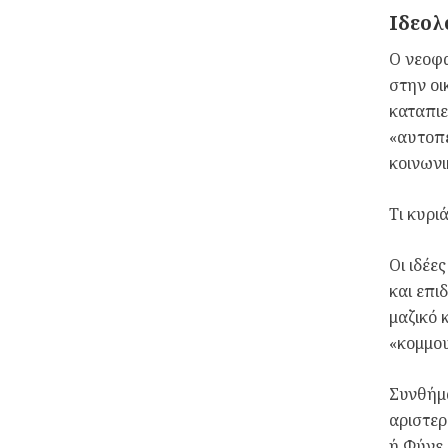
Ιδεολ
Ο νεοφα
στην οι
καταπιε
«αυτοπε
κοινωνι
Τι κυρι
Οι ιδέε
και επι
μαζικό 
«κομμου
Συνθήμα
αριστερ
ή Φύγε