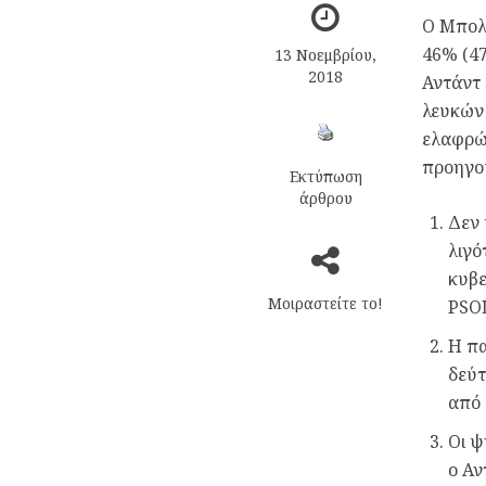
Ο Μπολσ
46% (47
13 Νοεμβρίου,
2018
Αντάντ 
λευκών 
ελαφρώς
προηγού
Εκτύπωση
άρθρου
Δεν 
λιγό
κυβε
Μοιραστείτε το!
PSOL
Η πα
δεύτ
από
Οι ψ
ο Αν