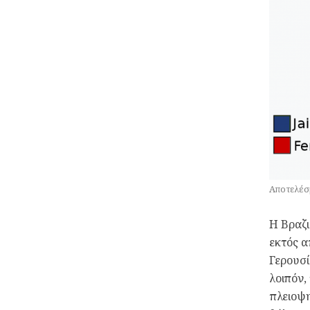
Αποτελέσ
Η Βραζι
εκτός α
Γερουσί
λοιπόν,
πλειοψη