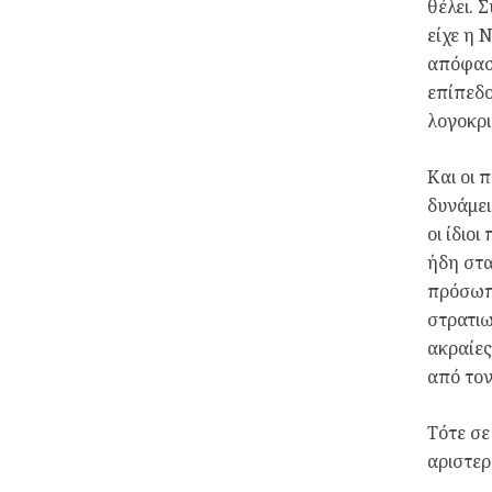
θέλει. 
είχε η 
απόφαση
επίπεδο
λογοκρι
Και οι 
δυνάμει
οι ίδιο
ήδη στα
πρόσωπα
στρατιω
ακραίες
από τον
Τότε σε
αριστερ