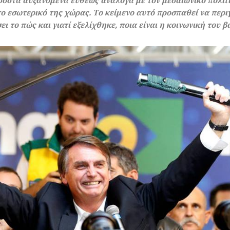
οστά αυξανόμενα ευθέως ανάλογα με τον μεσαιωνικό πολιτικ
το εσωτερικό της χώρας. Το κείμενο αυτό προσπαθεί να περι
 το πώς και γιατί εξελίχθηκε, ποια είναι η κοινωνική του βά