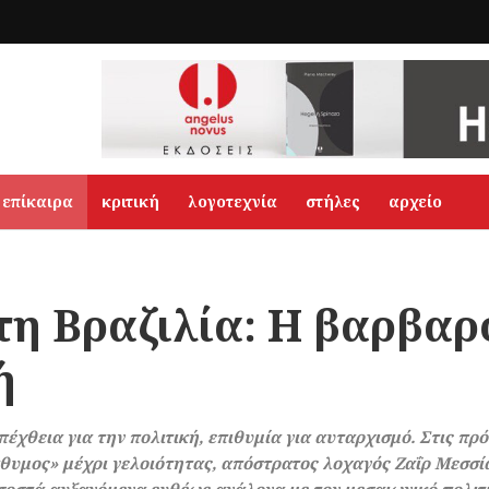
επίκαιρα
κριτική
λογοτεχνία
στήλες
αρχείο
τη Βραζιλία: H βαρβα
ή
πέχθεια για την πολιτική, επιθυμία για αυταρχισμό. Στις πρ
ράθυμος» μέχρι γελοιότητας, απόστρατος λοχαγός Ζαΐρ Μεσ