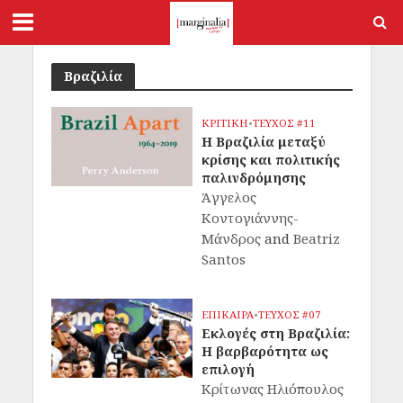
Βραζιλία
ΚΡΙΤΙΚΗ
•
ΤΕΥΧΟΣ #11
Η Βραζιλία μεταξύ
κρίσης και πολιτικής
παλινδρόμησης
Άγγελος
Κοντογιάννης-
Μάνδρος
and
Beatriz
Santos
ΕΠΙΚΑΙΡΑ
•
ΤΕΥΧΟΣ #07
Εκλογές στη Βραζιλία:
H βαρβαρότητα ως
επιλογή
Κρίτωνας Ηλιόπουλος