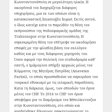
Κωνσταντινούπολη σε μεγαλύτερη ηλικία. Η
οικογένειά του διαχειρίζεται διάφορες
επιχειρήσεις, μια εκ των οποίων είναι η
κατασκευαστική İmamoğlu İnşaat. Εκτός αυτού,
ο ίδιος κατείχε κατα το παρελθόν τη θέση του
εκπροσώπου της ποδοσφαιρικής ομάδας της
Trabzonspor στην Κωνσταντινούπολη. Η
συγκεκριμένη θέση του επέτρεψε να οικοδομήσει
επαφές με την φίλαθλη βάση του συλλόγου
καθώς και με τους διάφορους χορηγούς του.
Όσον αφορά την πολιτική του σταδιοδρομία καθ’
εαυτή, ο Ιμάμογλου υπήρξε αρχικώς μέλος του
Κόμματος της Μητέρας Πατρίδας (Anavatan
Partisi), το οποίο προσπαθούσε να συγκεράσει τον
τουρκικό εθνικισμό με τις ισλαμικές παραδόσεις.
Κατα τη διάρκεια, όμως, των σπουδών του έγινε
μέλος του CHP. Το 2014 το CHP τον όρισε
υποψήφιο για το διαμέρισμα του Μπειλίκντουζου
στην Κωνσταντινούπολη, στο οποίο και
αναδείχθηκε δήμαρχος συγκεντρώνοντας το