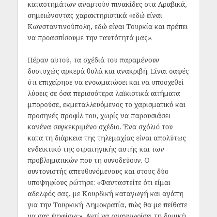
καταστημάτων αναρτούν πινακίδες στα Αραβικά,
σημειώνοντας χαρακτηριστικά «εδώ είναι
Κωνσταντινούπολη, εδώ είναι Τουρκία και πρέπει
να προασπίσουμε την ταυτότητά μας».
Πέραν αυτού, τα σχέδιά του παραμένουν
δυστυχώς αρκερά θολά και ανακριβή. Είναι σαφές
ότι επιχείρησε να ενσωματώσει και να υποσχεθεί
λύσεις σε όσα περισσότερα λαϊκιστικά αιτήματα
μπορούσε, εκμεταλλευόμενος το χαρισματικό και
προσηνές προφίλ του, χωρίς να παρουσιάσει
κανένα συγκεκριμένο σχέδιο. Ένα σχόλιό του
κατα τη διάρκεια της τηλεμαχίας είναι απολύτως
ενδεικτικό της στρατηγικής αυτής και των
προβληματικών που τη συνοδεύουν. Ο
συντονιστής απευθυνόμενους και στους δύο
υποψηφίους ρώτησε: «Φανταστείτε ότι είμαι
αδελφός σας, με Κουρδική καταγωγή και αγάπη
για την Τουρκική Δημοκρατία, πώς θα με πείθατε
να σας ψηφίσω;». Αντί να αναγνωρίσει τη δομική