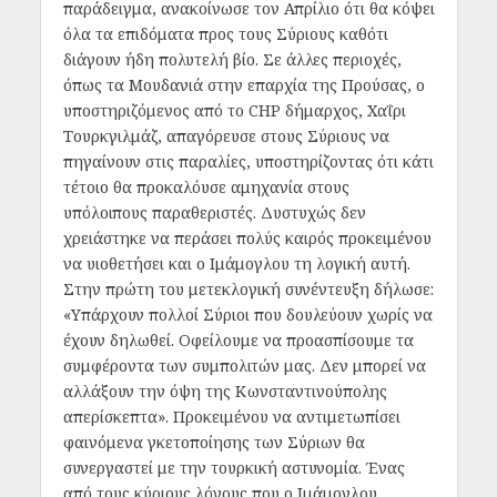
παράδειγμα, ανακοίνωσε τον Απρίλιο ότι θα κόψει
όλα τα επιδόματα προς τους Σύριους καθότι
διάγουν ήδη πολυτελή βίο. Σε άλλες περιοχές,
όπως τα Μουδανιά στην επαρχία της Προύσας, ο
υποστηριζόμενος από το CHP δήμαρχος, Χαΐρι
Τουρκγιλμάζ, απαγόρευσε στους Σύριους να
πηγαίνουν στις παραλίες, υποστηρίζοντας ότι κάτι
τέτοιο θα προκαλόυσε αμηχανία στους
υπόλοιπους παραθεριστές. Δυστυχώς δεν
χρειάστηκε να περάσει πολύς καιρός προκειμένου
να υιοθετήσει και ο Ιμάμογλου τη λογική αυτή.
Στην πρώτη του μετεκλογική συνέντευξη δήλωσε:
«Υπάρχουν πολλοί Σύριοι που δουλεύουν χωρίς να
έχουν δηλωθεί. Οφείλουμε να προασπίσουμε τα
συμφέροντα των συμπολιτών μας. Δεν μπορεί να
αλλάξουν την όψη της Κωνσταντινούπολης
απερίσκεπτα». Προκειμένου να αντιμετωπίσει
φαινόμενα γκετοποίησης των Σύριων θα
συνεργαστεί με την τουρκική αστυνομία. Ένας
από τους κύριους λόγους που ο Ιμάμογλου