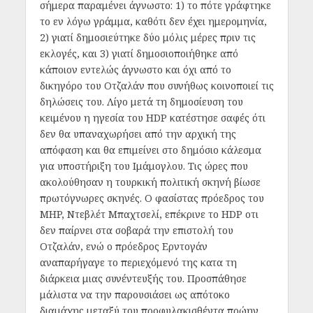
σήμερα παραμένει άγνωστο: 1) το πότε γράφτηκε
το εν λόγω γράμμα, καθότι δεν έχει ημερομηνία,
2) γιατί δημοσιεύτηκε δύο μόλις μέρες πριν τις
εκλογές, και 3) γιατί δημοσιοποιήθηκε από
κάποιον εντελώς άγνωστο και όχι από το
δικηγόρο του Οτζαλάν που συνήθως κοινοποιεί τις
δηλώσεις του. Λίγο μετά τη δημοσίευση του
κειμένου η ηγεσία του HDP κατέστησε σαφές ότι
δεν θα υπαναχωρήσει από την αρχική της
απόφαση και θα επιμείνει στο δημόσιο κάλεσμα
για υποστήριξη του Ιμάμογλου. Τις ώρες που
ακολούθησαν η τουρκική πολιτική σκηνή βίωσε
πρωτόγνωρες σκηνές. Ο φασίστας πρόεδρος του
MHP, Ντεβλέτ Μπαχτσελί, επέκρινε το HDP οτι
δεν παίρνει στα σοβαρά την επιστολή του
Οτζαλάν, ενώ ο πρόεδρος Ερντογάν
αναπαρήγαγε το περιεχόμενό της κατα τη
διάρκεια μιας συνέντευξής του. Προσπάθησε
μάλιστα να την παρουσιάσει ως απότοκο
διαμάχης μεταξύ του προφυλακισθέντα πρώην