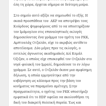
όλη τη χώρα, έρχεται σήμερα σε δεύτερη μοίρα.
Στο σημείο αυτό αξίζει να σημειωθεί το εξής. Η
σκαιά προσπάθεια του AKP να αποτρέψει τους
Κούρδους ψηφοφόρους από το να υποστηρίξουν
τον Ιμάμογλου στις επαναληπτικές εκλογές
δημοσιεύοντας ένα γράμμα του ηγέτη του PKK,
Αμπτουλάχ Οτζαλάν, είχε το ακριβώς αντίθετο
αποτέλεσμα. Δύο μέρες πριν τις εκλογές, ο
εντελώς άγνωστος ακαδημαϊκός Αλί Κεμάλ
Όζτζαν, ο οποίος είχε επισκεφθεί τον Οτζαλάν στο
νησί-φυλακή του Ιμραλί, δημοσίευσε το εν λόγω
γράμμα. Σε αυτό, ο Οτζαλάν έκανε μια αμφίσημη
δήλωση, η οποία ερμηνεύτηκε από την
κυβέρνηση ως κάλεσμα προς την βάση του
κινήματος να παραμείνει αμέτοχη. Στην
πραγματικότητα, ο ηγέτης του PKK υποστήριζε
εμφατικά ότι το HDP οφείλει να ακολουθήσει τη
δική του διακριτή πολιτική πορεία. Έως και