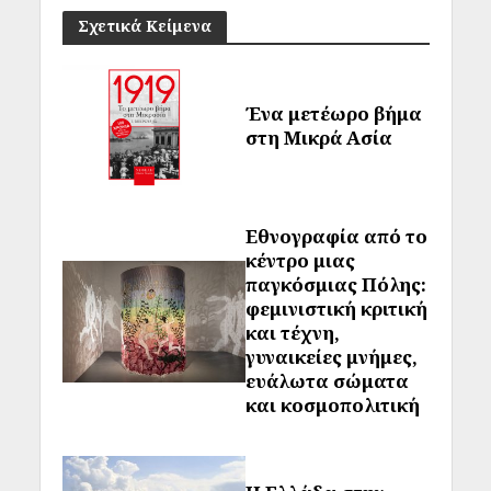
Σχετικά Κείμενα
Ένα μετέωρο βήμα
στη Μικρά Ασία
Εθνογραφία από το
κέντρο μιας
παγκόσμιας Πόλης:
φεμινιστική κριτική
και τέχνη,
γυναικείες μνήμες,
ευάλωτα σώματα
και κοσμοπολιτική