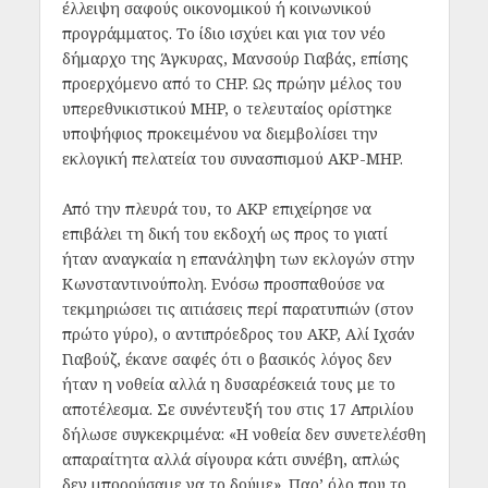
έλλειψη σαφούς οικονομικού ή κοινωνικού
προγράμματος. Το ίδιο ισχύει και για τον νέο
δήμαρχο της Άγκυρας, Μανσούρ Γιαβάς, επίσης
προερχόμενο από το CHP. Ως πρώην μέλος του
υπερεθνικιστικού MHP, ο τελευταίος ορίστηκε
υποψήφιος προκειμένου να διεμβολίσει την
εκλογική πελατεία του συνασπισμού AKP-MHP.
Από την πλευρά του, το AKP επιχείρησε να
επιβάλει τη δική του εκδοχή ως προς το γιατί
ήταν αναγκαία η επανάληψη των εκλογών στην
Κωνσταντινούπολη. Ενόσω προσπαθούσε να
τεκμηριώσει τις αιτιάσεις περί παρατυπιών (στον
πρώτο γύρο), ο αντιπρόεδρος του AKP, Αλί Ιχσάν
Γιαβούζ, έκανε σαφές ότι ο βασικός λόγος δεν
ήταν η νοθεία αλλά η δυσαρέσκειά τους με το
αποτέλεσμα. Σε συνέντευξή του στις 17 Απριλίου
δήλωσε συγκεκριμένα: «Η νοθεία δεν συνετελέσθη
απαραίτητα αλλά σίγουρα κάτι συνέβη, απλώς
δεν μπορούσαμε να το δούμε». Παρ’ όλο που το