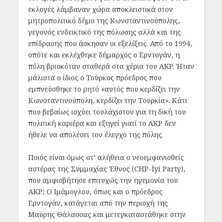
εκλογές λάμβαναν χώρα αποκλειστικά στον
μητροπολιτικό δήμο της Κωνσταντινούπολης,
γεγονός ενδεικτικό της πόλωσης αλλά και της
επίδρασης που άσκησαν οι εξελίξεις. Από το 1994,
οπότε και εκλέχθηκε δήμαρχος ο Ερντογάν, η
πόλη βρισκόταν σταθερά στα χέρια του AKP. Ήταν
μάλιστα ο ίδιος ο Τούρκος πρόεδρος που
εμπνεύσθηκε το ρητό «αυτός που κερδίζει την
Κωνσταντινούπολη, κερδίζει την Τουρκία». Κάτι
που βεβαίως ισχύει τουλάχιστον για τη δική του
πολιτική καριέρα και εξηγεί γιατί το AKP δεν
ήθελε να απολέσει τον έλεγχο της πόλης.
Ποιός είναι όμως στ’ αλήθεια ο νεοεμφανισθείς
αστέρας της Συμμαχίας Έθνος (CHP-İyi Party),
που αμφισβήτησε επιτυχώς την ηγεμονία του
AKP; Ο Ιμάμογλου, όπως και ο πρόεδρος
Ερντογάν, κατάγεται από την περιοχή της
Μαύρης Θάλασσας και μετεγκαταστάθηκε στην