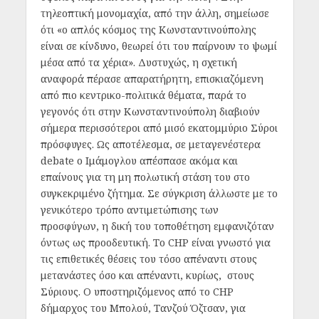
τηλεοπτική μονομαχία, από την άλλη, σημείωσε
ότι «ο απλός κόσμος της Κωνσταντινούπολης
είναι σε κίνδυνο, θεωρεί ότι του παίρνουν το ψωμί
μέσα από τα χέρια». Δυστυχώς, η σχετική
αναφορά πέρασε απαρατήρητη, επισκιαζόμενη
από πιο κεντρικο-πολιτικά θέματα, παρά το
γεγονός ότι στην Κωνσταντινούπολη διαβιούν
σήμερα περισσότεροι από μισό εκατομμύριο Σύροι
πρόσφυγες. Ως αποτέλεσμα, σε μεταγενέστερα
debate o Ιμάμογλου απέσπασε ακόμα και
επαίνους για τη μη πολωτική στάση του στο
συγκεκριμένο ζήτημα. Σε σύγκριση άλλωστε με το
γενικότερο τρόπο αντιμετώπισης των
προσφύγων, η δική του τοποθέτηση εμφανιζόταν
όντως ως προοδευτική. Το CHP είναι γνωστό για
τις επιθετικές θέσεις του τόσο απέναντι στους
μετανάστες όσο και απέναντι, κυρίως, στους
Σύριους. Ο υποστηριζόμενος από το CHP
δήμαρχος του Μπολού, Τανζού Όζτσαν, για