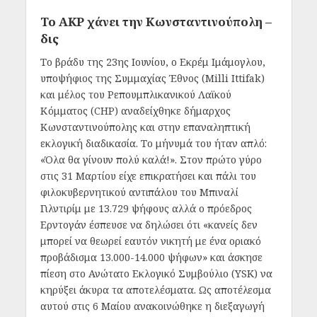
Το AKP χάνει την Κωνσταντινούπολη –
δις
Το βράδυ της 23ης Ιουνίου, ο Εκρέμ Ιμάμογλου,
υποψήφιος της Συμμαχίας Έθνος (Milli Ittifak)
και μέλος του Ρεπουμπλικανικού Λαϊκού
Κόμματος (CHP) αναδείχθηκε δήμαρχος
Κωνσταντινούπολης και στην επαναληπτική
εκλογική διαδικασία. Το μήνυμά του ήταν απλό:
«Όλα θα γίνουν πολύ καλά!». Στον πρώτο γύρο
στις 31 Μαρτίου είχε επικρατήσει και πάλι του
φιλοκυβερνητικού αντιπάλου του Μπιναλί
Γιλντιρίμ με 13.729 ψήφους αλλά ο πρόεδρος
Ερντογάν έσπευσε να δηλώσει ότι «κανείς δεν
μπορεί να θεωρεί εαυτόν νικητή με ένα οριακό
προβάδισμα 13.000-14.000 ψήφων» και άσκησε
πίεση στο Ανώτατο Εκλογικό Συμβούλιο (YSK) να
κηρύξει άκυρα τα αποτελέσματα. Ως αποτέλεσμα
αυτού στις 6 Μαίου ανακοινώθηκε η διεξαγωγή