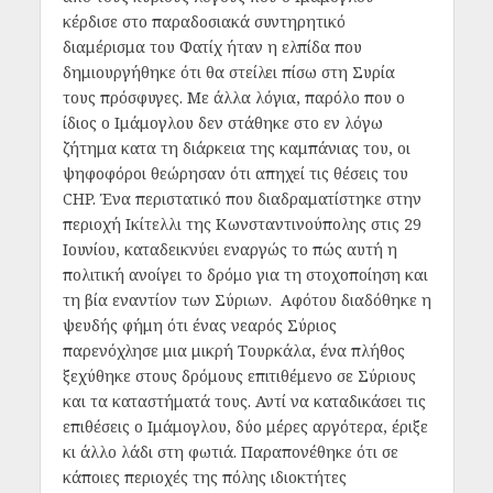
κέρδισε στο παραδοσιακά συντηρητικό
διαμέρισμα του Φατίχ ήταν η ελπίδα που
δημιουργήθηκε ότι θα στείλει πίσω στη Συρία
τους πρόσφυγες. Με άλλα λόγια, παρόλο που ο
ίδιος ο Ιμάμογλου δεν στάθηκε στο εν λόγω
ζήτημα κατα τη διάρκεια της καμπάνιας του, οι
ψηφοφόροι θεώρησαν ότι απηχεί τις θέσεις του
CHP. Ένα περιστατικό που διαδραματίστηκε στην
περιοχή Ικίτελλι της Κωνσταντινούπολης στις 29
Ιουνίου, καταδεικνύει εναργώς το πώς αυτή η
πολιτική ανοίγει το δρόμο για τη στοχοποίηση και
τη βία εναντίον των Σύριων. Αφότου διαδόθηκε η
ψευδής φήμη ότι ένας νεαρός Σύριος
παρενόχλησε μια μικρή Τουρκάλα, ένα πλήθος
ξεχύθηκε στους δρόμους επιτιθέμενο σε Σύριους
και τα καταστήματά τους. Αντί να καταδικάσει τις
επιθέσεις ο Ιμάμογλου, δύο μέρες αργότερα, έριξε
κι άλλο λάδι στη φωτιά. Παραπονέθηκε ότι σε
κάποιες περιοχές της πόλης ιδιοκτήτες