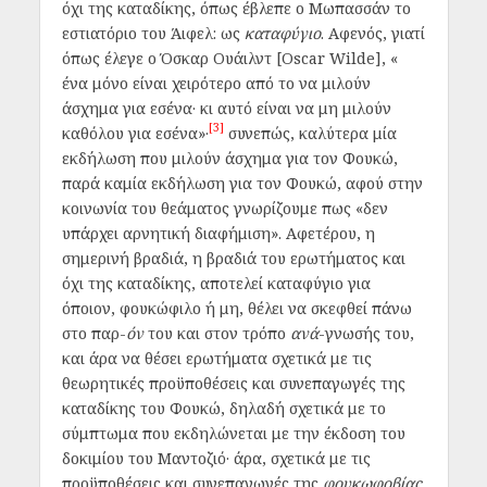
όχι της καταδίκης, όπως έβλεπε ο Μωπασσάν το
εστιατόριο του Άιφελ: ως
καταφύγιο
. Αφενός, γιατί
όπως έλεγε ο Όσκαρ Ουάιλντ [Oscar Wilde], «
ένα μόνο είναι χειρότερο από το να μιλούν
άσχημα για εσένα· κι αυτό είναι να μη μιλούν
[3]
καθόλου για εσένα»·
συνεπώς, καλύτερα μία
εκδήλωση που μιλούν άσχημα για τον Φουκώ,
παρά καμία εκδήλωση για τον Φουκώ, αφού στην
κοινωνία του θεάματος γνωρίζουμε πως «δεν
υπάρχει αρνητική διαφήμιση». Αφετέρου, η
σημερινή βραδιά, η βραδιά του ερωτήματος και
όχι της καταδίκης, αποτελεί καταφύγιο για
όποιον, φουκώφιλο ή μη, θέλει να σκεφθεί πάνω
στο παρ-
όν
του και στον τρόπο
ανά
-γνωσής του,
και άρα να θέσει ερωτήματα σχετικά με τις
θεωρητικές προϋποθέσεις και συνεπαγωγές της
καταδίκης του Φουκώ, δηλαδή σχετικά με το
σύμπτωμα που εκδηλώνεται με την έκδοση του
δοκιμίου του Μαντοζιό· άρα, σχετικά με τις
προϋποθέσεις και συνεπαγωγές της
φουκωφοβίας