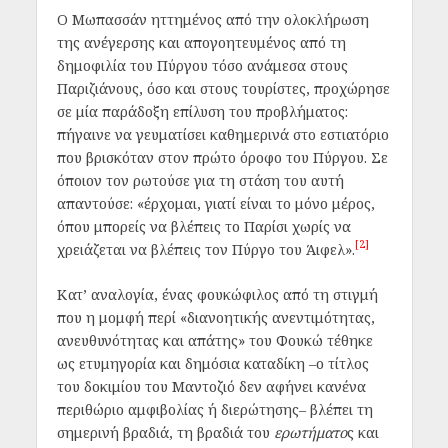
Ο Μωπασσάν ηττημένος από την ολοκλήρωση
της ανέγερσης και απογοητευμένος από τη
δημοφιλία του Πύργου τόσο ανάμεσα στους
Παριζιάνους, όσο και στους τουρίστες, προχώρησε
σε μία παράδοξη επίλυση του προβλήματος:
πήγαινε να γευματίσει καθημερινά στο εστιατόριο
που βρισκόταν στον πρώτο όροφο του Πύργου. Σε
όποιον τον ρωτούσε για τη στάση του αυτή
απαντούσε: «έρχομαι, γιατί είναι το μόνο μέρος,
όπου μπορείς να βλέπεις το Παρίσι χωρίς να
[2]
χρειάζεται να βλέπεις τον Πύργο του Άιφελ».
Κατ’ αναλογία, ένας φουκώφιλος από τη στιγμή
που η μομφή περί «διανοητικής ανεντιμότητας,
ανευθυνότητας και απάτης» του Φουκώ τέθηκε
ως ετυμηγορία και δημόσια καταδίκη –ο τίτλος
του δοκιμίου του Μαντοζιό δεν αφήνει κανένα
περιθώριο αμφιβολίας ή διερώτησης– βλέπει τη
σημερινή βραδιά, τη βραδιά του
ερωτήματο
ς και