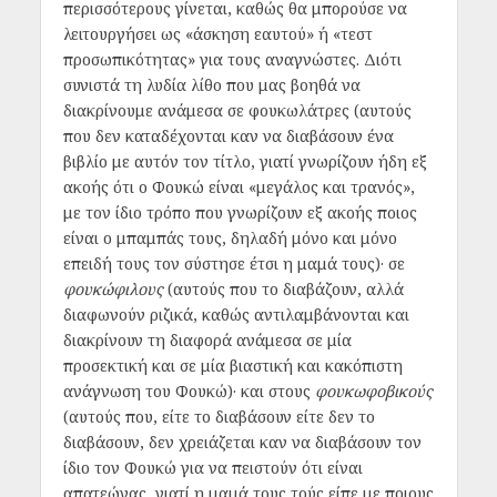
περισσότερους γίνεται, καθώς θα μπορούσε να
λειτουργήσει ως «άσκηση εαυτού» ή «τεστ
προσωπικότητας» για τους αναγνώστες. Διότι
συνιστά τη λυδία λίθο που μας βοηθά να
διακρίνουμε ανάμεσα σε φουκωλάτρες (αυτούς
που δεν καταδέχονται καν να διαβάσουν ένα
βιβλίο με αυτόν τον τίτλο, γιατί γνωρίζουν ήδη εξ
ακοής ότι ο Φουκώ είναι «μεγάλος και τρανός»,
με τον ίδιο τρόπο που γνωρίζουν εξ ακοής ποιος
είναι ο μπαμπάς τους, δηλαδή μόνο και μόνο
επειδή τους τον σύστησε έτσι η μαμά τους)· σε
φουκώφιλους
(αυτούς που το διαβάζουν, αλλά
διαφωνούν ριζικά, καθώς αντιλαμβάνονται και
διακρίνουν τη διαφορά ανάμεσα σε μία
προσεκτική και σε μία βιαστική και κακόπιστη
ανάγνωση του Φουκώ)· και στους
φουκωφοβικούς
(αυτούς που, είτε το διαβάσουν είτε δεν το
διαβάσουν, δεν χρειάζεται καν να διαβάσουν τον
ίδιο τον Φουκώ για να πειστούν ότι είναι
απατεώνας, γιατί η μαμά τους τούς είπε με ποιους