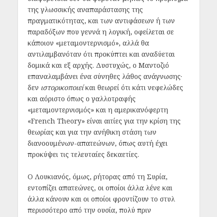
της γλωσσικής αναπαράστασης της
πραγματικότητας, και των αντιφάσεων ή των
παραδόξων που γεννά η λογική, οφείλεται σε
κάποιον «μεταμοντερνισμό», αλλά θα
αντιλαμβανόταν ότι προκύπτει και αναδύεται
δομικά και εξ αρχής. Δυστυχώς, ο Μαντοζιό
επαναλαμβάνει ένα σύνηθες λάθος ανάγνωσης·
δεν
ιστορικοποιεί
και θεωρεί ότι κάτι νεφελώδες
και αόριστο όπως ο γαλλοτραφής
«μεταμοντερνισμός» και η αμερικανόφερτη
«French Theory» είναι αιτίες για την κρίση της
θεωρίας και για την ανήθικη στάση των
διανοουμένων-απατεώνων, όπως αυτή έχει
προκύψει τις τελευταίες δεκαετίες.
Ο Λουκιανός, όμως, ρήτορας από τη Συρία,
εντοπίζει απατεώνες, οι οποίοι άλλα λένε και
άλλα κάνουν και οι οποίοι φροντίζουν το στυλ
περισσότερο από την ουσία, πολύ πριν