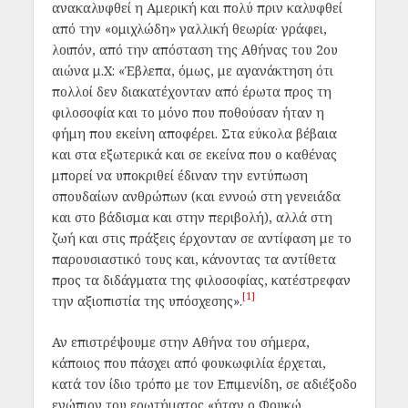
ανακαλυφθεί η Αμερική και πολύ πριν καλυφθεί
από την «ομιχλώδη» γαλλική θεωρία· γράφει,
λοιπόν, από την απόσταση της Αθήνας του 2ου
αιώνα μ.Χ: «Έβλεπα, όμως, με αγανάκτηση ότι
πολλοί δεν διακατέχονταν από έρωτα προς τη
φιλοσοφία και το μόνο που ποθούσαν ήταν η
φήμη που εκείνη αποφέρει. Στα εύκολα βέβαια
και στα εξωτερικά και σε εκείνα που ο καθένας
μπορεί να υποκριθεί έδιναν την εντύπωση
σπουδαίων ανθρώπων (και εννοώ στη γενειάδα
και στο βάδισμα και στην περιβολή), αλλά στη
ζωή και στις πράξεις έρχονταν σε αντίφαση με το
παρουσιαστικό τους και, κάνοντας τα αντίθετα
προς τα διδάγματα της φιλοσοφίας, κατέστρεφαν
[1]
την αξιοπιστία της υπόσχεσης».
Αν επιστρέψουμε στην Αθήνα του σήμερα,
κάποιος που πάσχει από φουκωφιλία έρχεται,
κατά τον ίδιο τρόπο με τον Επιμενίδη, σε αδιέξοδο
ενώπιον του ερωτήματος «ήταν ο Φουκώ