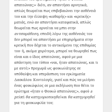
απατεώνας;»· διότι, αν απαντήσει αρνητικά,
απλώς θεωρείται πως επιβεβαιώνει την ασθένειά
του και την έλλειψη «καθαρής» και «κριτικής»
ματιάς, ενώ αν απαντήσει καταφατικά, απλώς
θεωρείται πως αρνείται να μπει στην
αντιπαράθεση
, επειδή λόγω της ασθένειάς του
δεν μπορεί να απαντήσει με επιχειρήματα στην
κριτική που δέχεται το αντικείμενο της επιθυμίας
του· ή, ακόμα χειρότερα, μπορεί να θεωρηθεί πως
είναι και ο ίδιος απατεώνας, αφού με μια
απάντηση του τύπου «ναι, ήταν απατεώνας, και τι
με αυτό;» προχωρά ως φουκωλάτρης σε
υπόθαλψη και υπεράσπιση του εγκληματία
Δασκάλου. Κοντολογίς, γιατί και πώς να μιλήσει
ένας φουκώφιλος σε μια εκδήλωση που θέτει το
ερώτημα «ήταν ο Φουκώ απατεώνας;», αφού
a
prio
ri
θα κατηγοριοποιηθεί
και
θα κατηγορηθεί
για τη φουκωφιλία του;