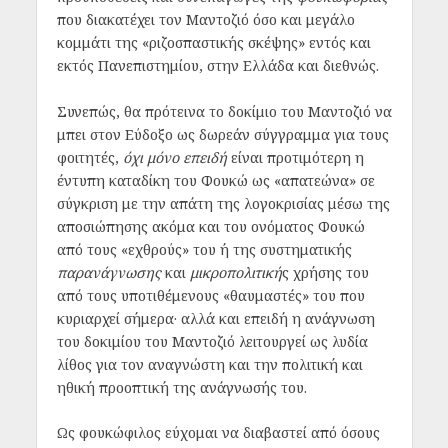
που διακατέχει τον Μαντοζιό όσο και μεγάλο
κομμάτι της «ριζοσπαστικής σκέψης» εντός και
εκτός Πανεπιστημίου, στην Ελλάδα και διεθνώς.
Συνεπώς, θα πρότεινα το δοκίμιο του Μαντοζιό να
μπει στον Εύδοξο ως δωρεάν σύγγραμμα για τους
φοιτητές,
όχι μόνο επειδή
είναι προτιμότερη η
έντυπη καταδίκη του Φουκώ ως «απατεώνα» σε
σύγκριση με την απάτη της λογοκρισίας μέσω της
αποσιώπησης ακόμα και του ονόματος Φουκώ
από τους «εχθρούς» του ή της συστηματικής
παρανάγνωσης
και
μικροπολιτική
ς χρήσης του
από τους υποτιθέμενους «θαυμαστές» του που
κυριαρχεί σήμερα· αλλά και επειδή η ανάγνωση
του δοκιμίου του Μαντοζιό λειτουργεί ως λυδία
λίθος για τον αναγνώστη και την πολιτική και
ηθική προοπτική της ανάγνωσής του.
Ως φουκώφιλος εύχομαι να διαβαστεί από όσους