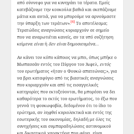
από σύννεφο για να κυνηγάει τα τέρατα. Εμείς
κατεβάζουμε την κουκούλα βαθιά και σκεπάζουμε
μάτια και αυτιά, για να μπορούμε να αρνούμαστε
[6]
την ύπαρξη των τεράτων».
Το αποτέλεσμα;
Τερατώδεις αναγνώσεις κυριαρχούν σε σημείο
που να αναρωτιέται κανείς, αν τα υπό συζήτηση
κείμενα
είναι
ή
δεν είναι
δημοσιευμένα…
Αν κάνει τον κόπο κάποιος να μπει, όπως μπήκε ο
Μωπασσάν εντός του Πύργου του Άιφελ,
εντός
του ερωτήματος «ήταν ο Φουκώ απατεώνας;», για
να βρει καταφύγιο από τις βιαστικές αναγνώσεις
που κυριαρχούν και από τις εισαγγελικές
κατηγορίες που εκτοξεύονται, θα μπορέσει να δει
καθαρότερα το εκτός του ερωτήματος, το έξω που
γεννά τη φουκωφοβία, δεδομένου ότι το ίδιο το
ερώτημα, αν ληφθεί κυριολεκτικά και εντός της
εσωτερικής του οικονομίας, δηλαδή με όλες τις
συνηχήσεις και συμπαραδηλώσεις αστυνομικού
και δικαστικού χαρακτήρα που φέρει, είναι