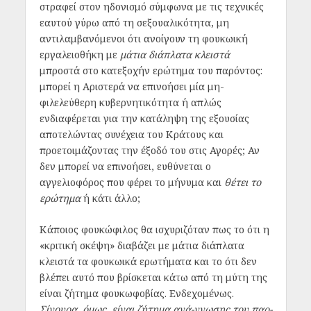
στραφεί στον ηδονισμό σύμφωνα με τις τεχνικές
εαυτού γύρω από τη σεξουαλικότητα, μη
αντιλαμβανόμενοι ότι ανοίγουν τη φουκωική
εργαλειοθήκη με
μάτια διάπλατα κλειστά
μπροστά στο κατεξοχήν ερώτημα του παρόντος:
μπορεί η Αριστερά να επινοήσει μία μη-
φιλελεύθερη κυβερνητικότητα ή απλώς
ενδιαφέρεται για την κατάληψη της εξουσίας
αποτελώντας συνέχεια του Κράτους και
προετοιμάζοντας την έξοδό του στις Αγορές; Αν
δεν μπορεί να επινοήσει, ευθύνεται ο
αγγελιοφόρος που φέρει το μήνυμα και
θέτει το
ερώτημα
ή κάτι άλλο;
Κάποιος φουκώφιλος θα ισχυριζόταν πως το ότι η
«κριτική σκέψη» διαβάζει με μάτια διάπλατα
κλειστά τα φουκωικά ερωτήματα και το ότι δεν
βλέπει αυτό που βρίσκεται κάτω από τη μύτη της
είναι ζήτημα φουκωφοβίας. Ενδεχομένως.
Σίγουρα, όμως, είναι ζήτημα ανά-γνωσης του παρ-