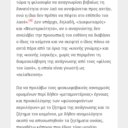
τώρα η φιλοσοφία να αναγνωρίσει βεβαίως τη
δυνατότητα στον λαό να ανυψώνεται προς αυτήν,
ενώ η ίδια δεν πρέπει να πέφτει στο επίπεδο του
[4]
λαού».
Δεν υπάρχει, δηλαδή, «Διαφωτισμός»
και «Νεωτερικότητα», αν ο αναγνώστης δεν
αναλάβει την προσωπική του ευθύνη να διαβάσει
ο ίδιος τα κείμενα και να σκεφτεί ο ίδιος πάνω σε
αυτά πέρα από τα όρια της «κοινής γνώμης» και
της «κοινής λογικής», χωρίς να περιμένει τη
διαμεσολάβηση της ανάγνωσης από τους «φίλους
του λαού», η οποία είναι γνωστή ως
«εκλαΐκευση».
Για να προλάβω τους φουκωφοβικούς συνειρμούς
ορισμένων περί δήθεν «μεταμοντέρνας» έγνοιας
και προσκόλλησης των «φιλοσοφούντων
αερολόγων» με το ζήτημα της ανάγνωσης και το
ζήτημα του κειμένου, με δήθεν ανομολόγητο
σκοπό να αποσιωπηθούν τα ζητήματα ουσίας,
παραθέτω κάποιον που έδινε τόσο μεγάλη