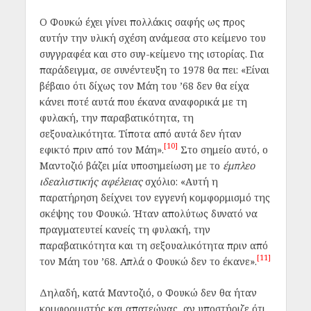
Ο Φουκώ έχει γίνει πολλάκις σαφής ως προς
αυτήν την υλική σχέση ανάμεσα στο κείμενο του
συγγραφέα και στο συγ-κείμενο της ιστορίας. Για
παράδειγμα, σε συνέντευξη το 1978 θα πει: «Είναι
βέβαιο ότι δίχως τον Μάη του ’68 δεν θα είχα
κάνει ποτέ αυτά που έκανα αναφορικά με τη
φυλακή, την παραβατικότητα, τη
σεξουαλικότητα. Τίποτα από αυτά δεν ήταν
[10]
εφικτό πριν από τον Μάη».
Στο σημείο αυτό, ο
Μαντοζιό βάζει μία υποσημείωση με το
έμπλεο
ιδεαλιστικής αφέλειας
σχόλιο: «Αυτή η
παρατήρηση δείχνει τον εγγενή κομφορμισμό της
σκέψης του Φουκώ. Ήταν απολύτως δυνατό να
πραγματευτεί κανείς τη φυλακή, την
παραβατικότητα και τη σεξουαλικότητα πριν από
[11]
τον Μάη του ’68. Απλά ο Φουκώ δεν το έκανε».
Δηλαδή, κατά Μαντοζιό, ο Φουκώ δεν θα ήταν
κομφορμιστής και απατεώνας, αν υποστήριζε ότι