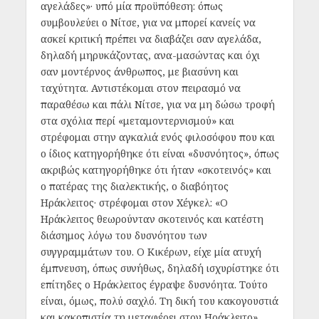
αγελάδες»· υπό μία προϋπόθεση: όπως
συμβουλεύει ο Νίτσε, για να μπορεί κανείς να
ασκεί κριτική πρέπει να διαβάζει σαν αγελάδα,
δηλαδή μηρυκάζοντας, ανα-μασώντας και όχι
σαν μοντέρνος άνθρωπος, με βιασύνη και
ταχύτητα. Αντιστέκομαι στον πειρασμό να
παραθέσω και πάλι Νίτσε, για να μη δώσω τροφή
στα σχόλια περί «μεταμοντερνισμού» και
στρέφομαι στην αγκαλιά ενός φιλοσόφου που και
ο ίδιος κατηγορήθηκε ότι είναι «δυσνόητος», όπως
ακριβώς κατηγορήθηκε ότι ήταν «σκοτεινός» και
ο πατέρας της διαλεκτικής, ο διαβόητος
Ηράκλειτος· στρέφομαι στον Χέγκελ: «Ο
Ηράκλειτος θεωρούνταν σκοτεινός και κατέστη
διάσημος λόγω του δυσνόητου των
συγγραμμάτων του. Ο Κικέρων, είχε μία ατυχή
έμπνευση, όπως συνήθως, δηλαδή ισχυρίστηκε ότι
επίτηδες ο Ηράκλειτος έγραψε δυσνόητα. Τούτο
είναι, όμως, πολύ σαχλό. Τη δική του κακογουστιά
και κακοπιστία τη μεταφέρει στον Ηράκλειτο».