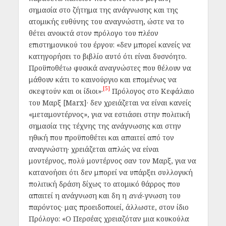
σημασία στο ζήτημα της ανάγνωσης και της
ατομικής ευθύνης του αναγνώστη, ώστε να το
θέτει ανοικτά στον πρόλογο του πλέον
επιστημονικού του έργου: «δεν μπορεί κανείς να
κατηγορήσει το βιβλίο αυτό ότι είναι δυσνόητο.
Προϋποθέτω φυσικά αναγνώστες που θέλουν να
μάθουν κάτι το καινούργιο και επομένως να
[5]
σκεφτούν και οι ίδιοι»·
Πρόλογος στο Κεφάλαιο
του Μαρξ [Marx]· δεν χρειάζεται να είναι κανείς
«μεταμοντέρνος», για να εστιάσει στην πολιτική
σημασία της τέχνης της ανάγνωσης και στην
ηθική που προϋποθέτει και απαιτεί από τον
αναγνώστη· χρειάζεται απλώς να είναι
μοντέρνος, πολύ μοντέρνος σαν τον Μαρξ, για να
κατανοήσει ότι δεν μπορεί να υπάρξει συλλογική
πολιτική δράση δίχως το ατομικό θάρρος που
απαιτεί η ανάγνωση και δη η
ανά
-γνωση του
παρόντος· μας προειδοποιεί, άλλωστε, στον ίδιο
Πρόλογο: «Ο Περσέας χρειαζόταν μια κουκούλα