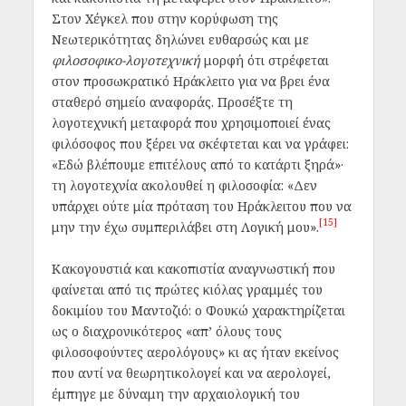
Στον Χέγκελ που στην κορύφωση της
Νεωτερικότητας δηλώνει ευθαρσώς και με
φιλοσοφικο-λογοτεχνική
μορφή ότι στρέφεται
στον προσωκρατικό Ηράκλειτο για να βρει ένα
σταθερό σημείο αναφοράς. Προσέξτε τη
λογοτεχνική μεταφορά που χρησιμοποιεί ένας
φιλόσοφος που ξέρει να σκέφτεται και να γράφει:
«Εδώ βλέπουμε επιτέλους από το κατάρτι ξηρά»·
τη λογοτεχνία ακολουθεί η φιλοσοφία: «Δεν
υπάρχει ούτε μία πρόταση του Ηράκλειτου που να
[15]
μην την έχω συμπεριλάβει στη Λογική μου».
Κακογουστιά και κακοπιστία αναγνωστική που
φαίνεται από τις πρώτες κιόλας γραμμές του
δοκιμίου του Μαντοζιό: ο Φουκώ χαρακτηρίζεται
ως ο διαχρονικότερος «απ’ όλους τους
φιλοσοφούντες αερολόγους» κι ας ήταν εκείνος
που αντί να θεωρητικολογεί και να αερολογεί,
έμπηγε με δύναμη την αρχαιολογική του