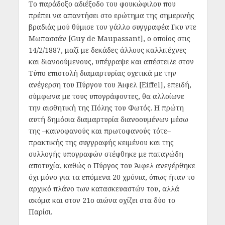
Το παράδοξο αδιέξοδο του φουκώφιλου που
πρέπει να απαντήσει στο ερώτημα της σημερινής
βραδιάς μού θύμισε τον γάλλο συγγραφέα Γκυ ντε
Μωπασσάν [Guy de Maupassant], ο οποίος στις
14/2/1887, μαζί με δεκάδες άλλους καλλιτέχνες
και διανοούμενους, υπέγραψε και απέστειλε στον
Τύπο επιστολή διαμαρτυρίας σχετικά με την
ανέγερση του Πύργου του Άιφελ [Eiffel], επειδή,
σύμφωνα με τους υπογράφοντες, θα αλλοίωνε
την αισθητική της Πόλης του Φωτός. Η πρώτη
αυτή δημόσια διαμαρτυρία διανοουμένων μέσω
της –καινοφανούς και πρωτοφανούς τότε–
πρακτικής της συγγραφής κειμένου και της
συλλογής υπογραφών στέφθηκε με παταγώδη
αποτυχία, καθώς ο Πύργος του Άιφελ ανεγέρθηκε
όχι μόνο για τα επόμενα 20 χρόνια, όπως ήταν το
αρχικό πλάνο των κατασκευαστών του, αλλά
ακόμα και στον 21ο αιώνα σχίζει στα δύο το
Παρίσι.