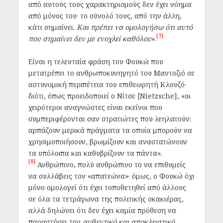
από αυτούς τους χαρακτηρισμούς δεν έχει νόημα
από μόνος του· το σύνολό τους, από την άλλη,
κάτι σημαίνει.
Και πρέπει να ομολογήσω ότι αυτό
[7]
που σημαίνει δεν με ενοχλεί καθόλου
».
Είναι η τελευταία φράση του Φουκώ που
μετατρέπει το ανθρωποκυνηγητό του Μαντοζιό σε
αστυνομική περιπέτεια του επιθεωρητή Κλουζό·
διότι, όπως προειδοποιεί ο Νίτσε [Nietzsche], «οι
χειρότεροι αναγνώστες είναι εκείνοι που
συμπεριφέρονται σαν στρατιώτες που λεηλατούν:
αρπάζουν μερικά πράγματα τα οποία μπορούν να
χρησιμοποιήσουν, βρωμίζουν και αναστατώνουν
τα υπόλοιπα και καθυβρίζουν τα πάντα».
[8]
Ανθρώπινο, πολύ ανθρώπινο το να επιθυμείς
να συλλάβεις τον «απατεώνα»· όμως, ο Φουκώ όχι
μόνο ομολογεί ότι έχει τοποθετηθεί από άλλους
σε όλα τα τετράγωνα της πολιτικής σκακιέρας,
αλλά δηλώνει ότι δεν έχει καμία πρόθεση να
παραστήσει τον
αυθεντικό και αποκλειστικό