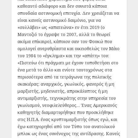
καθεαυτό αδιάφορο και δεν συνιστά κάποια
σπουδαία αστυνομική επιτυχία. Δεν χρειάζεται να
είναι κανείς αστυνομικό δαιμόνιο, για να
«συλλάβει» ως «απατεώνα» εν έτει 2019 (ο
Μαντοζιό το έγραψε το 2007, αλλά το θεωρεί
ακόμα επίκαιρο), κάποιον σαν τον Φουκώ που
ομολογεί ανερυθρίαστα και οικειοθελώς τον Μάιο
του 1984 το «έγκλημα» και την «απάτη» του:
«Πιστεύω ότι πράγματι με έχουν τοποθετήσει στο
ένα μετά το άλλο και ενίοτε ταυτοχρόνως στα
περισσότερα από τα τετράγωνα της πολιτικής
σκακιέρας: αναρχικός, γκωλικός, φανερός ή μη
μαρξιστής, μηδενιστής, απροκάλυπτος ή μη
αντιμαρξιστής, τεχνοκράτης στην υπηρεσία του
γκωλισμού, νεοφιλελεύθερος… Ένας Αμερικανός
καθηγητής διαμαρτυρήθηκε που προσκλήθηκε
στις Η.Π.Α. ένας κρυπτομαρξιστής όπως εγώ, και
έχω κατηγορηθεί από τον Τύπο του ανατολικού
μπλοκ ως ένας συνένοχος της αντίδρασης. Κανείς