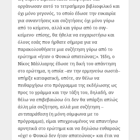
οργάνωσαν αυτό το τετραήμερο βιβλιοφιλικό και
όχι μόνο γεγονός, το οποίο έδωσε την ευκαιρία
για συναντήσεις και συζητήσεις όχι μόνο γύρω
από το κείμενο, αλλά και γύρω από το συγ-
κείμενο· επίσης, θα ήθελα να ευχαριστήσω και
όλους εσάς που ήρθατε σήμερα για να
παρακολουθήσετε μια συζήτηση γύρω από το
ερώτημα «ήταν ο Φουκώ απατεώνας;». Ήδη, ο
Νίκος Μάλλιαρης έδωσε τη δική του απάντηση
στο ερώτημα, η οποία –αν την ερμηνεύω σωστά–
υπήρξε καταφατική, οπότε, αν θέλω να
πειθαρχήσω στο πρόγραμμα της εκδήλωσης ως
προς το γράμμα και την τάξη του, δηλαδή, αν
θέλω να επιβεβαιώσω ότι δεν θα υπάρξει απλώς
άλλη μία συζήτηση, αλλά μια συζήτηση –
αντιπαράθεση
(η μόνη σύμφωνα με το
πρόγραμμα), είμαι υποχρεωμένος να απαντήσω
αρνητικά στο ερώτημα και να δηλώσω ευθαρσώς
«όχι! ο Φουκώ δεν ήταν απατεώνας»· και έτσι να