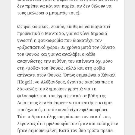
δεν πρέπει να κάνουν παρέα, αν δεν θέλουν να
τους μαλώσει ο μπαμπάς τους).
Ως φουκώφιλος, λοιπόν, επιθυμώ να διαβαστεί
προσεκτικά ο Μαντοζιό, για να γίνει δημόσια
γνωστή η φουκωφοβία που διακατέχει τον
«ριζοσπαστικό χώρο» 35 χρόνια μετά τον θάνατο
του Φουκώ και για να αναλάβει ο κάθε
αναγνώστης την ευθύνη του απέναντι όχι μόνο
στη «μόδα» του Φουκώ, αλλά και στη φοβία
απέναντι στον Φουκώ. Όπως σημειώνει ο Χέγκελ
[Hegel], «o Αλέξανδρος, έχοντας ακούσει πως ο
δάσκαλός του δημοσίευε γραπτά για τη
φιλοσοφία του, του έγραψε από τα βάθη της
Ασίας πως δεν θα έπρεπε να καταστήσει κτήμα
του όχλου ό,τι από κοινού είχαν φιλοσοφήσει.
Τότε ο Αριστοτέλης υπεράσπισε τον εαυτό του,
λέγοντας ότι η φιλοσοφία του ήταν και επίσης δεν
ήταν δημοσιευμένη. Κατά τον ίδιο τρόπο πρέπει