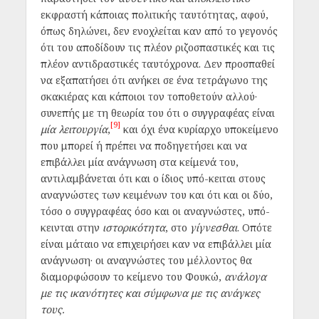
εκφραστή κάποιας πολιτικής ταυτότητας, αφού,
όπως δηλώνει, δεν ενοχλείται καν από το γεγονός
ότι του αποδίδουν τις πλέον ριζοσπαστικές και τις
πλέον αντιδραστικές ταυτόχρονα. Δεν προσπαθεί
να εξαπατήσει ότι ανήκει σε ένα τετράγωνο της
σκακιέρας και κάποιοι τον τοποθετούν αλλού·
συνεπής με τη θεωρία του ότι ο συγγραφέας είναι
[9]
μία λειτουργία
,
και όχι ένα κυρίαρχο υποκείμενο
που μπορεί ή πρέπει να ποδηγετήσει και να
επιβάλλει μία ανάγνωση στα κείμενά του,
αντιλαμβάνεται ότι και ο ίδιος υπό-κειται στους
αναγνώστες των κειμένων του και ότι και οι δύο,
τόσο ο συγγραφέας όσο και οι αναγνώστες, υπό-
κεινται στην
ιστορικότητα
, στο
γίγνεσθαι
. Οπότε
είναι μάταιο να επιχειρήσει καν να επιβάλλει μία
ανάγνωση· οι αναγνώστες του μέλλοντος θα
διαμορφώσουν το κείμενο του Φουκώ,
ανάλογα
με τις ικανότητες και σύμφωνα με τις ανάγκες
τους.