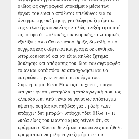
ο ίδιος ως συγγραφικό υποκείμενο μέσω των
έργων του είναι ο απόλυτος υπεύθυνος για το
άνοιγμα της συζήτησης για διάφορα ζητήματα
της γαλλικής κοινωνίας εντελώς ανεξάρτητα από
τις ιστορικές, πολιτικές, οικονομικές, πολιτισμικές
εξελίξεις· αν ο Φουκώ υποστήριζε, δηλαδή, ότι ο
συγγραφέας σκέφτεται και γράφει σε συνθήκες
ιστορικού κενού και ότι είναι απλώς ζήτημα
βούλησης και απόφασης του ίδιου του συγγραφέα
το αν και κατά πόσο θα απασχολήσει και θα
επηρεάσει την κοινωνία με το έργο του.
Συμπέρασμα; Κατά Μαντοζιό, ισχύει ό,τι ισχύει
και για την πατροπαράδοτη παιδαγωγική που μας
κληροδοτούν από γενιά σε γενιά ως απόσταγμα
ύψιστης σοφίας και πυξίδας για τη ζωή: «Δεν
υπάρχει ‘‘δεν μπορώ’’· υπάρχει ‘‘δεν θέλω’’!». Η
λυδία λίθος του Μαντοζιό μας δείχνει ότι, αν
πράγματι ο Φουκώ δεν ήταν απατεώνας και ήθελε
πραγματικά να μιλήσει για ζητήματα που