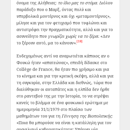
όνομα της Αλήθειας:
το ίδιο μας το στόμα
. Διόλου
παράδοξο που ο Μαρξ, όντας πολύ και
υπερβολικά μοντέρνος και όχι «μεταμοντέρνος»,
μίλησε και για τον φετιχισμό που τυφλώνει και
αντιστρέφει την πραγματικότητα, αλλά και για το
ασυνείδητο που
γνωρίζει χωρίς να το ξέρε
ι: «Δεν
[18]
το ξέρουν αυτό, μα το κάνουν».
Ενδεχομένως αντί να αναρωτιέται κάποιος αν ο
Φουκώ ήταν «απατεώνας», επειδή δίδασκε στο
Collège de France, θα ήταν πιο χρήσιμο και για
το κίνημα και για την κριτική σκέψη, αλλά και για
τη συγκυρία, στην Ελλάδα και διεθνώς, τώρα που
διαλύθηκαν οι αυταπάτες και η ελπίδα δεν ήρθε
στο ραντεβού της με την Ιστορία, το να στρέψει
κανείς το βλέμμα σε ένα φουκωικό ερώτημα με
ημερομηνία 31/1/1979 στο πλαίσιο των
μαθημάτων του για τη
Γέννηση της Βιοπολιτικής
:
«Ποια θα μπορούσε να είναι η κατάλληλη για τον
σοσιαλισμό κυβερνητικότητα; Υπάρχει μία