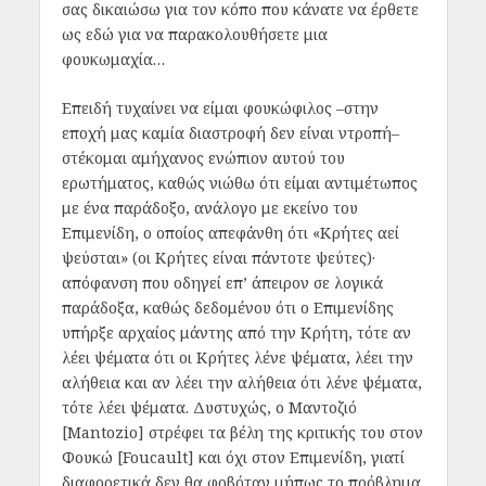
σας δικαιώσω για τον κόπο που κάνατε να έρθετε
ως εδώ για να παρακολουθήσετε μια
φουκωμαχία…
Επειδή τυχαίνει να είμαι φουκώφιλος –στην
εποχή μας καμία διαστροφή δεν είναι ντροπή–
στέκομαι αμήχανος ενώπιον αυτού του
ερωτήματος, καθώς νιώθω ότι είμαι αντιμέτωπος
με ένα παράδοξο, ανάλογο με εκείνο του
Επιμενίδη, ο οποίος απεφάνθη ότι «Κρήτες αεί
ψεύσται» (οι Κρήτες είναι πάντοτε ψεύτες)·
απόφανση που οδηγεί επ’ άπειρον σε λογικά
παράδοξα, καθώς δεδομένου ότι ο Επιμενίδης
υπήρξε αρχαίος μάντης από την Κρήτη, τότε αν
λέει ψέματα ότι οι Κρήτες λένε ψέματα, λέει την
αλήθεια και αν λέει την αλήθεια ότι λένε ψέματα,
τότε λέει ψέματα. Δυστυχώς, ο Μαντοζιό
[Mantozio] στρέφει τα βέλη της κριτικής του στον
Φουκώ [Foucault] και όχι στον Επιμενίδη, γιατί
διαφορετικά δεν θα φοβόταν μήπως το πρόβλημα