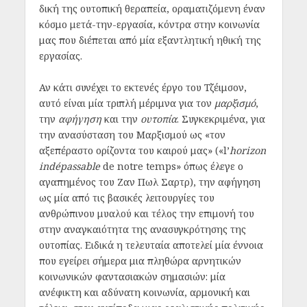
δική της ουτοπική θεραπεία, οραματιζόμενη έναν
κόσμο μετά-την-εργασία, κόντρα στην κοινωνία
μας που διέπεται από μία εξαντλητική ηθική της
εργασίας.
Αν κάτι συνέχει το εκτενές έργο του Τζέιμσον,
αυτό είναι μία τριπλή μέριμνα για τον
μαρξισμό
,
την
αφήγηση
και την
ουτοπία
. Συγκεκριμένα, για
την ανασύσταση του Μαρξισμού ως «τον
αξεπέραστο ορίζοντα του καιρού μας» («l’
horizon
indépassable
de notre temps» όπως έλεγε ο
αγαπημένος του Ζαν Πωλ Σαρτρ), την αφήγηση
ως μία από τις βασικές λειτουργίες του
ανθρώπινου μυαλού και τέλος την επιμονή του
στην αναγκαιότητα της ανασυγκρότησης της
ουτοπίας. Ειδικά η τελευταία αποτελεί μία έννοια
που εγείρει σήμερα μια πληθώρα αρνητικών
κοινωνικών φαντασιακών σημασιών: μία
ανέφικτη και αδύνατη κοινωνία, αρμονική και