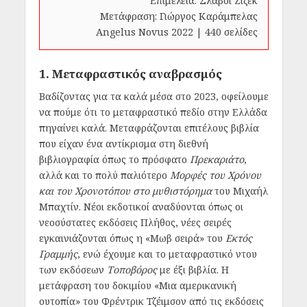
Επιμέλεια: Σλάβοι Ζίζεκ
Μετάφραση: Γιώργος Καράμπελας
Angelus Novus 2022 | 440 σελίδες
1. Μεταφραστικός αναβρασμός
Βαδίζοντας για τα καλά μέσα στο 2023, οφείλουμε
να πούμε ότι το μεταφραστικό πεδίο στην Ελλάδα
πηγαίνει καλά. Μεταφράζονται επιτέλους βιβλία
που είχαν ένα αντίκρισμα στη διεθνή
βιβλιογραφία όπως το πρόσφατο
Πρεκαριάτο
,
αλλά και το πολύ παλιότερο
Μορφές του Χρόνου
και του Χρονοτόπου στο μυθιστόρημα
του Μιχαήλ
Μπαχτίν. Νέοι εκδοτικοί αναδύονται όπως οι
νεοσύστατες εκδόσεις Πλήθος, νέες σειρές
εγκαινιάζονται όπως η «Μωβ σειρά» του
Εκτός
Γραμμής
, ενώ έχουμε και το μεταφραστικό ντου
των εκδόσεων
Tοποβόρος
με έξι βιβλία. Η
μετάφραση του δοκιμίου «Μια αμερικανική
ουτοπία» του Φρέντρικ Τζέιμσον από τις εκδόσεις