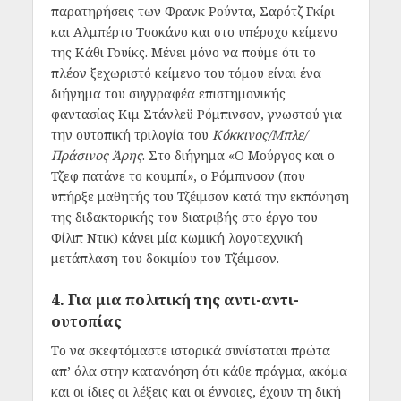
παρατηρήσεις των Φρανκ Ρούντα, Σαρότζ Γκίρι
και Αλμπέρτο Τοσκάνο και στο υπέροχο κείμενο
της Κάθι Γουίκς. Μένει μόνο να πούμε ότι το
πλέον ξεχωριστό κείμενο του τόμου είναι ένα
διήγημα του συγγραφέα επιστημονικής
φαντασίας Κιμ Στάνλεϋ Ρόμπινσον, γνωστού για
την ουτοπική τριλογία του
Κόκκινος/Μπλε/
Πράσινος Άρης
. Στο διήγημα «Ο Μούργος και ο
Τζεφ πατάνε το κουμπί», ο Ρόμπινσον (που
υπήρξε μαθητής του Τζέιμσον κατά την εκπόνηση
της διδακτορικής του διατριβής στο έργο του
Φίλιπ Ντικ) κάνει μία κωμική λογοτεχνική
μετάπλαση του δοκιμίου του Τζέιμσον.
4. Για μια πολιτική της αντι-αντι-
ουτοπίας
Το να σκεφτόμαστε ιστορικά συνίσταται πρώτα
απ’ όλα στην κατανόηση ότι κάθε πράγμα, ακόμα
και οι ίδιες οι λέξεις και οι έννοιες, έχουν τη δική