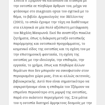
Έπειτα ο Τζέιμσον θα καταπιάνεται σταθερά με
την ουτοπία σε πληθώρα άρθρων του, μέχρι να
φτάσουμε στο magnum opus του σχετικά με το
θέμα, το βιβλίο
Αρχαιολογίες του Μέλλοντος
(2005), το οποίο έχουμε την τύχη να διαθέτουμε
στα ελληνικά σε μία πολύ αξιόπιστη μετάφραση
του Μιχάλη Μαυρωνά. Εκεί θα αναπτύξει ποικίλα
ζητήματα, όπως η διάκριση μεταξύ ουτοπικής
παρόρμησης και ουτοπικού προγράμματος, το
κειμενικό είδος της ουτοπίας και τη σχέση του με
την επιστημονική φαντασία, τη σχέση της
ουτοπίας με την ιδεολογία, την επιθυμία, την
εργασία, το χρήμα, όπως και πληθώρα άλλων
θεμάτων που δεν μπορούν να συνοψιστούν στον
περιορισμένο χώρο μιας, έτσι κι αλλιώς εκτενούς,
βιβλιοκριτικής. Αυτό που είναι σημαντικότερο να
συγκρατήσουμε είναι η επιθυμία του Τζέιμσον να
επιμείνει περισσότερο στη
μορφή
της ουτοπίας,
παρά στο εκάστοτε περιεχόμενό της. Στα μάτια
του η ουτοπία διατηρεί άρρηκτους δεσμούς με την