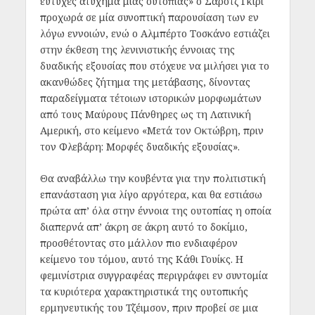
ευτυχές ατύχημα μιας ουτοπίας» ο Σάροτζ Γκίρι
προχωρά σε μία συνοπτική παρουσίαση των εν
λόγω εννοιών, ενώ ο Αλμπέρτο Τοσκάνο εστιάζει
στην έκθεση της λενινιστικής έννοιας της
δυαδικής εξουσίας που στόχευε να μιλήσει για το
ακανθώδες ζήτημα της μετάβασης, δίνοντας
παραδείγματα τέτοιων ιστορικών μορφωμάτων
από τους Μαύρους Πάνθηρες ως τη Λατινική
Αμερική, στο κείμενο «Μετά τον Οκτώβρη, πριν
τον Φλεβάρη: Μορφές δυαδικής εξουσίας».
Θα αναβάλλω την κουβέντα για την πολιτιστική
επανάσταση για λίγο αργότερα, και θα εστιάσω
πρώτα απ’ όλα στην έννοια της ουτοπίας η οποία
διαπερνά απ’ άκρη σε άκρη αυτό το δοκίμιο,
προσθέτοντας στο μάλλον πιο ενδιαφέρον
κείμενο του τόμου, αυτό της Κάθι Γουίκς. Η
φεμινίστρια συγγραφέας περιγράφει εν συντομία
τα κυριότερα χαρακτηριστικά της ουτοπικής
ερμηνευτικής του Τζέιμσον, πριν προβεί σε μια