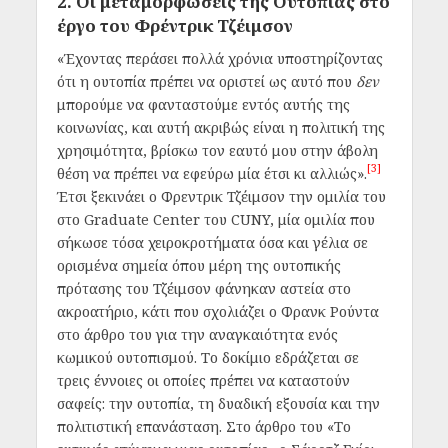
2. Οι μεταμορφώσεις της Ουτοπίας στο
έργο του Φρέντρικ Τζέιμσον
«Έχοντας περάσει πολλά χρόνια υποστηρίζοντας
ότι η ουτοπία πρέπει να οριστεί ως αυτό που
δεν
μπορούμε να φανταστούμε εντός αυτής της
κοινωνίας, και αυτή ακριβώς είναι η πολιτική της
χρησιμότητα, βρίσκω τον εαυτό μου στην άβολη
[3]
θέση να πρέπει να εφεύρω μία έτσι κι αλλιώς».
Έτσι ξεκινάει ο Φρεντρικ Τζέιμσον την ομιλία του
στο Graduate Center του CUNY, μία ομιλία που
σήκωσε τόσα χειροκροτήματα όσα και γέλια σε
ορισμένα σημεία όπου μέρη της ουτοπικής
πρότασης του Τζέιμσον φάνηκαν αστεία στο
ακροατήριο, κάτι που σχολιάζει ο Φρανκ Ρούντα
στο άρθρο του για την αναγκαιότητα ενός
κωμικού ουτοπισμού. Το δοκίμιο εδράζεται σε
τρεις έννοιες οι οποίες πρέπει να καταστούν
σαφείς: την ουτοπία, τη δυαδική εξουσία και την
πολιτιστική επανάσταση. Στο άρθρο του «Το