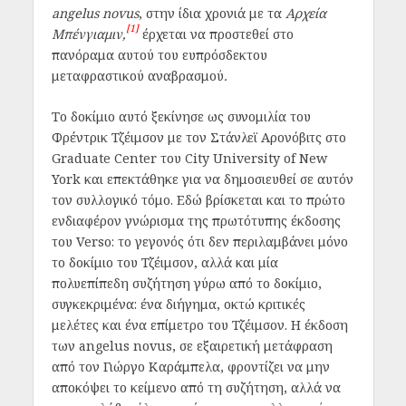
angelus novus
, στην ίδια χρονιά με τα
Αρχεία
[1]
Μπένγιαμιν,
έρχεται να προστεθεί στο
πανόραμα αυτού του ευπρόσδεκτου
μεταφραστικού αναβρασμού
.
Το δοκίμιο αυτό ξεκίνησε ως συνομιλία του
Φρέντρικ Τζέιμσον με τον Στάνλεϊ Αρονόβιτς στο
Graduate Center του City University of New
York και επεκτάθηκε για να δημοσιευθεί σε αυτόν
τον συλλογικό τόμο. Εδώ βρίσκεται και το πρώτο
ενδιαφέρον γνώρισμα της πρωτότυπης έκδοσης
του Verso: το γεγονός ότι δεν περιλαμβάνει μόνο
το δοκίμιο του Τζέιμσον, αλλά και μία
πολυεπίπεδη συζήτηση γύρω από το δοκίμιο,
συγκεκριμένα: ένα διήγημα, οκτώ κριτικές
μελέτες και ένα επίμετρο του Τζέιμσον. Η έκδοση
των angelus novus, σε εξαιρετική μετάφραση
από τον Γιώργο Καράμπελα, φροντίζει να μην
αποκόψει το κείμενο από τη συζήτηση, αλλά να