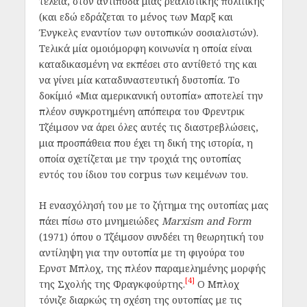
τέλεια, στον αντίποδα μιας ρεαλιστικής πολιτικής
(και εδώ εδράζεται το μένος των Μαρξ και
Ένγκελς εναντίον των ουτοπικών σοσιαλιστών).
Τελικά μία ομοιόμορφη κοινωνία η οποία είναι
καταδικασμένη να εκπέσει στο αντίθετό της και
να γίνει μία καταδυναστευτική δυστοπία. Το
δοκίμιό «Μια αμερικανική ουτοπία» αποτελεί την
πλέον συγκροτημένη απόπειρα του Φρεντρικ
Τζέιμσον να άρει όλες αυτές τις διαστρεβλώσεις,
μια προσπάθεια που έχει τη δική της ιστορία, η
οποία σχετίζεται με την τροχιά της ουτοπίας
εντός του ίδιου του corpus των κειμένων του.
Η ενασχόλησή του με το ζήτημα της ουτοπίας μας
πάει πίσω στο μνημειώδες
Marxism and Form
(1971) όπου ο Τζέιμσον συνδέει τη θεωρητική του
αντίληψη για την ουτοπία με τη φιγούρα του
Ερνστ Μπλοχ, της πλέον παραμελημένης μορφής
[4]
της Σχολής της Φραγκφούρτης.
Ο Μπλοχ
τόνιζε διαρκώς τη σχέση της ουτοπίας με τις