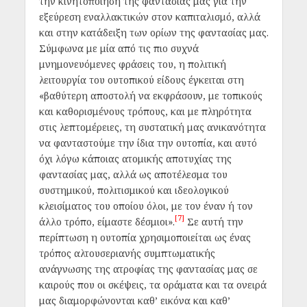
την κινητοποίηση της φαντασίας μας για την
εξεύρεση εναλλακτικών στον καπιταλισμό, αλλά
και στην κατάδειξη των ορίων της φαντασίας μας.
Σύμφωνα με μία από τις πιο συχνά
μνημονευόμενες φράσεις του, η πολιτική
λειτουργία του ουτοπικού είδους έγκειται στη
«βαθύτερη αποστολή να εκφράσουν, με τοπικούς
και καθορισμένους τρόπους, και με πληρότητα
στις λεπτομέρειες, τη συστατική μας ανικανότητα
να φανταστούμε την ίδια την ουτοπία, και αυτό
όχι λόγω κάποιας ατομικής αποτυχίας της
φαντασίας μας, αλλά ως αποτέλεσμα του
συστημικού, πολιτισμικού και ιδεολογικού
κλεισίματος του οποίου όλοι, με τον έναν ή τον
[7]
άλλο τρόπο, είμαστε δέσμιοι».
Σε αυτή την
περίπτωση η ουτοπία χρησιμοποιείται ως ένας
τρόπος αλτουσεριανής συμπτωματικής
ανάγνωσης της ατροφίας της φαντασίας μας σε
καιρούς που οι σκέψεις, τα οράματα και τα ονειρά
μας διαμορφώνονται καθ’ εικόνα και καθ’