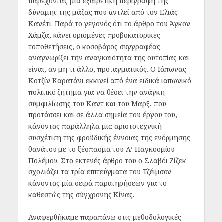
παρέχοντας μια εξαιρετική περιγραφή της
δύναμης της μάζας που αντλεί από τον Ελιάς
Κανέτι. Παρά το γεγονός ότι το άρθρο του Άγκον
Χάμζα, κάνει ορισμένες προβοκατορικες
τοποθετήσεις, ο κοσοβάρος συγγραφέας
αναγνωρίζει την αναγκαιότητα της ουτοπίας και
είναι, αν μη τι άλλο, προταγματικός. Ο Ιάπωνας
Κοτζίν Καρατάνι εκκινεί από ένα ειδικά ιαπωνικό
πολιτικό ζητημα για να θέσει την ανάγκη
συμφιλίωσης του Καντ και του Μαρξ, που
προτάσσει και σε άλλα σημεία του έργου του,
κάνοντας παράλληλα μια αριστοτεχνική
συσχέτιση της φροϋδικής έννοιας της ενόρμησης
θανάτου με το ξέσπασμα του Α’ Παγκοσμίου
Πολέμου. Στο εκτενές άρθρο του ο Σλαβόι Ζίζεκ
σχολιάζει τα τρία επιτεύγματα του Τζέιμσον
κάνοντας μία σειρά παρατηρήσεων για το
καθεστώς της σύγχρονης Κίνας.
Αναφερθήκαμε παραπάνω στις μεθοδολογικές