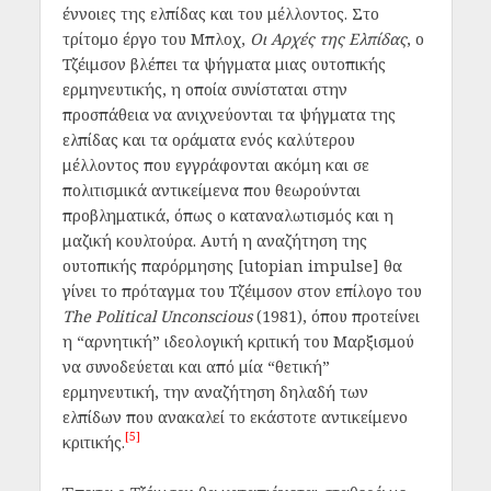
έννοιες της ελπίδας και του μέλλοντος. Στο
τρίτομο έργο του Μπλοχ,
Οι Αρχές της Ελπίδας
, ο
Τζέιμσον βλέπει τα ψήγματα μιας ουτοπικής
ερμηνευτικής, η οποία συνίσταται στην
προσπάθεια να ανιχνεύονται τα ψήγματα της
ελπίδας και τα οράματα ενός καλύτερου
μέλλοντος που εγγράφονται ακόμη και σε
πολιτισμικά αντικείμενα που θεωρούνται
προβληματικά, όπως ο καταναλωτισμός και η
μαζική κουλτούρα. Αυτή η αναζήτηση της
ουτοπικής παρόρμησης [utopian impulse] θα
γίνει το πρόταγμα του Τζέιμσον στον επίλογο του
The Political Unconscious
(1981), όπου προτείνει
η “αρνητική” ιδεολογική κριτική του Μαρξισμού
να συνοδεύεται και από μία “θετική”
ερμηνευτική, την αναζήτηση δηλαδή των
ελπίδων που ανακαλεί το εκάστοτε αντικείμενο
[5]
κριτικής.