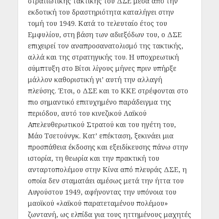
στρατιωτικής τακτικής του ΔΣΕ μέσα από την
εκδοτική του δραστηριότητα καταλήγει στην
τομή του 1949. Κατά το τελευταίο έτος του
Εμφυλίου, στη βάση των αδιεξόδων του, ο ΔΣΕ
επιχειρεί τον αναπροσανατολισμό της τακτικής,
αλλά και της στρατηγικής του. Η υποχρεωτική
σύμπτυξη στο Βίτσι λίγους μήνες πριν υπήρξε
μάλλον καθοριστική γι’ αυτή την αλλαγή
πλεύσης. Έτσι, ο ΔΣΕ και το ΚΚΕ στρέφονται στο
πιο σημαντικό επιτυχημένο παράδειγμα της
περιόδου, αυτό του κινεζικού Λαϊκού
Απελευθερωτικού Στρατού και του ηγέτη του,
Μάο Τσετούνγκ. Κατ’ επέκταση, ξεκινάει μια
προσπάθεια έκδοσης και εξειδίκευσης πάνω στην
ιστορία, τη θεωρία και την πρακτική του
ανταρτοπολέμου στην Κίνα από πλευράς ΔΣΕ, η
οποία δεν σταματάει αμέσως μετά την ήττα του
Αυγούστου 1949, αφήνοντας την υπόνοια του
μαοϊκού «λαϊκού παρατεταμένου πολέμου»
ζωντανή, ως ελπίδα για τους ηττημένους μαχητές