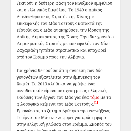
ξεκινούν η δεύτερη φάση του κινεζικού εμφυλίου
και ο ελληνικός Εμφύλιος. Το 1949 ο Λαϊκός
Απελευθερωτικός Στρατός της Κίνας με
επικεφαλής τον Μάο Τσετούγκ κατακτά την
εξουσία και ο Μάο ανακηρύσσει την ίδρυση της
Λαϊκής Δημοκρατίας της Κίνας. Την ίδια χρονιά ο
Δημοκρατικός Στρατός με επικεφαλής τον Νίκο
Ζαχαριάδη ηττάται στρατιωτικά και υποχωρεί
από τον Γράμμο προς την Αλβανία.
Για χρόνια θεωρούσα ότι η σύνδεση των δύο
γεγονότων εξαντλείται στην έμπνευση του
Χικμέτ. Το 2013 κλήθηκα να γράψω ένα
συνοδευτικό κείμενο σε σχέση με τις ελληνικές
εκδόσεις των έργων του Μάο για ένα
τόμο
με τα
[1]
φιλοσοφικά κείμενα του Μάο Τσετούγκ.
Ερευνώντας το ζήτημα βρέθηκα προ εκπλήξεως.
Το έργο του Μάο κυκλοφορεί για πρώτη φορά
στην ελληνική γλώσσα στον Γράμμο. Σκοπός του
παρόντος άρθρου είναι να ιχνηλατήσει τα αίτια