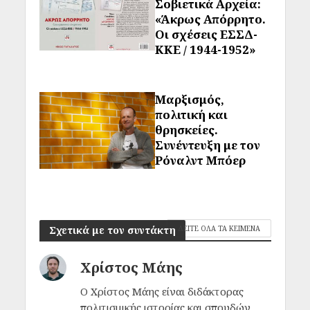
Σοβιετικά Αρχεία:
«Άκρως Απόρρητο.
Οι σχέσεις ΕΣΣΔ-
ΚΚΕ / 1944-1952»
Μαρξισμός,
πολιτική και
θρησκείες.
Συνέντευξη με τον
Ρόναλντ Μπόερ
Σχετικά με τον συντάκτη
ΔΕΙΤΕ ΟΛΑ ΤΑ ΚΕΙΜΕΝΑ
Χρίστος Μάης
Ο Χρίστος Μάης είναι διδάκτορας
πολιτισμικής ιστορίας και σπουδών