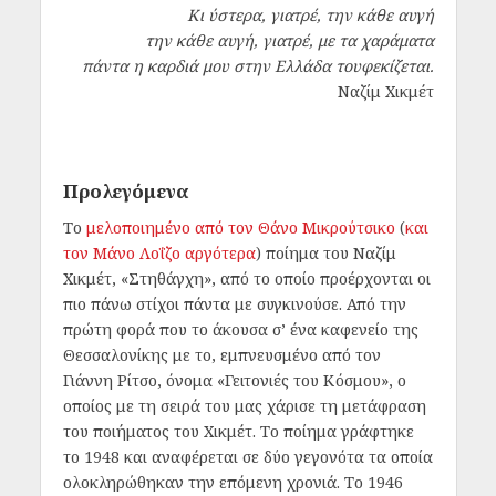
Κι ύστερα, γιατρέ, την κάθε αυγή
την κάθε αυγή, γιατρέ, με τα χαράματα
πάντα η καρδιά μου στην Ελλάδα τουφεκίζεται.
Ναζίμ Χικμέτ
Προλεγόμενα
Το
μελοποιημένο από τον Θάνο Μικρούτσικο
(
και
τον Μάνο Λοΐζο αργότερα
) ποίημα του Ναζίμ
Χικμέτ, «Στηθάγχη», από το οποίο προέρχονται οι
πιο πάνω στίχοι πάντα με συγκινούσε. Από την
πρώτη φορά που το άκουσα σ’ ένα καφενείο της
Θεσσαλονίκης με το, εμπνευσμένο από τον
Γιάννη Ρίτσο, όνομα «Γειτονιές του Κόσμου», ο
οποίος με τη σειρά του μας χάρισε τη μετάφραση
του ποιήματος του Χικμέτ. Το ποίημα γράφτηκε
το 1948 και αναφέρεται σε δύο γεγονότα τα οποία
ολοκληρώθηκαν την επόμενη χρονιά. Το 1946