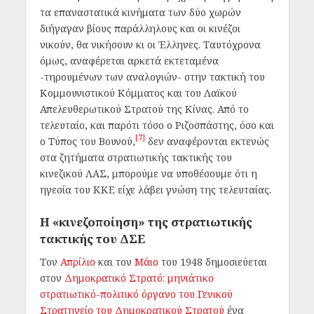
τα επαναστατικά κινήματα των δύο χωρών
διήγαγαν βίους παράλληλους και οι κινέζοι
νικούν, θα νικήσουν κι οι Έλληνες. Ταυτόχρονα
όμως, αναφέρεται αρκετά εκτεταμένα
-τηρουμένων των αναλογιών- στην τακτική του
Κομμουνιστικού Κόμματος και του Λαϊκού
Απελευθερωτικού Στρατού της Κίνας. Από το
τελευταίο, και παρότι τόσο ο Ριζοσπάστης, όσο και
[7]
ο Τύπος του Βουνού,
δεν αναφέρονται εκτενώς
στα ζητήματα στρατιωτικής τακτικής του
κινεζικού ΛΑΣ, μπορούμε να υποθέσουμε ότι η
ηγεσία του ΚΚΕ είχε λάβει γνώση της τελευταίας.
Η «κινεζοποίηση» της στρατιωτικής
τακτικής του ΔΣΕ
Τον
Απρίλιο
και τον
Μάιο
του 1948 δημοσιεύεται
στον
Δημοκρατικό Στρατό: μηνιάτικο
στρατιωτικό-πολιτικό όργανο του Γενικού
Στρατηγείο του Δημοκρατικού Στρατού
ένα