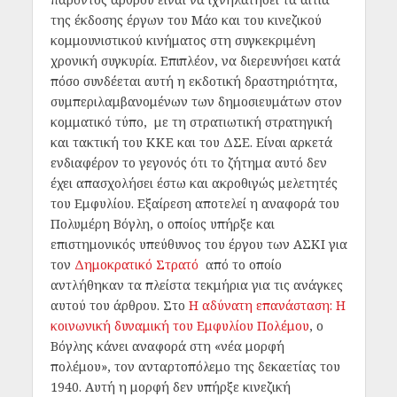
της έκδοσης έργων του Μάο και του κινεζικού
κομμουνιστικού κινήματος στη συγκεκριμένη
χρονική συγκυρία. Επιπλέον, να διερευνήσει κατά
πόσο συνδέεται αυτή η εκδοτική δραστηριότητα,
συμπεριλαμβανομένων των δημοσιευμάτων στον
κομματικό τύπο, με τη στρατιωτική στρατηγική
και τακτική του ΚΚΕ και του ΔΣΕ. Είναι αρκετά
ενδιαφέρον το γεγονός ότι το ζήτημα αυτό δεν
έχει απασχολήσει έστω και ακροθιγώς μελετητές
του Εμφυλίου. Εξαίρεση αποτελεί η αναφορά του
Πολυμέρη Βόγλη, ο οποίος υπήρξε και
επιστημονικός υπεύθυνος του έργου των ΑΣΚΙ για
τον
Δημοκρατικό Στρατό
από το οποίο
αντλήθηκαν τα πλείστα τεκμήρια για τις ανάγκες
αυτού του άρθρου. Στο
Η αδύνατη επανάσταση: Η
κοινωνική δυναμική του Εμφυλίου Πολέμου
, ο
Βόγλης κάνει αναφορά στη «νέα μορφή
πολέμου», τον ανταρτοπόλεμο της δεκαετίας του
1940. Αυτή η μορφή δεν υπήρξε κινεζική