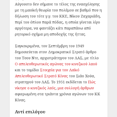
Αύγουστο δεν σήμανε το τέλος της ενασχόλησης
με τη μαοϊκή θεωρία του πολέμου σε βαθμό που η
δήλωση του τότε γ.γ. του ΚΚΕ, Νίκου Ζαχαριάδη,
περί του όπλου παρά πόδας, η οποία γίνεται λίγο
αργότερα, να φαντάζει κάτι παραπάνω από
ρητορικό σχήμα μη αποδοχής της ήττας.
Συγκεκριμένα, τον Σεπτέμβρη του 1949
δημοσιεύεται στον Δημοκρατικό Στρατό άρθρο
του Τσου Ντε, αρχιστράτηγου του ΛΑΣ, με τίτλο
Ο απελευθερωτικός αγώνας του κινεζικού λαού
και το τομίδιο
Στοιχεία για τον Λαϊκό
Απελευθερωτικό Στρατό Κίνας
του Σιάο Χούα,
στρατηγού του ΛΑΣ. To 1951 εκδίδεται το
Πώς
νίκησε ο κινεζικός λαός
,
μια συλλογή άρθρων
αφιερωμένη στα τριάντα χρόνια αγώνων του ΚΚ
Κίνας.
Αντί επιλόγου