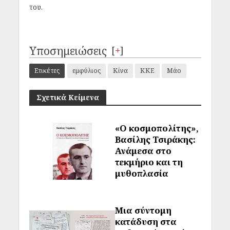
του.
Υποσημειώσεις
[
+
]
Ετικέτες
εμφύλιος
Κίνα
ΚΚΕ
Μάο
Σχετικά Κείμενα
«Ο κοσμοπολίτης»,
Βασίλης Τσιράκης:
Ανάμεσα στο
τεκμήριο και τη
μυθοπλασία
Μια σύντομη
κατάδυση στα