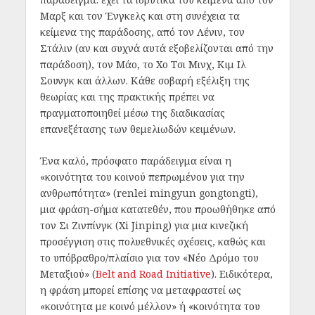
Μαρξ και τον Ένγκελς και στη συνέχεια τα
κείμενα της παράδοσης, από τον Λένιν, τον
Στάλιν (αν και συχνά αυτά εξοβελίζονται από την
παράδοση), τον Μάο, το Χο Τσι Μινχ, Κιμ Ιλ
Σουνγκ και άλλων. Κάθε σοβαρή εξέλιξη της
θεωρίας και της πρακτικής πρέπει να
πραγματοποιηθεί μέσω της διαδικασίας
επανεξέτασης των θεμελιωδών κειμένων.
Ένα καλό, πρόσφατο παράδειγμα είναι η
«κοινότητα του κοινού πεπρωμένου για την
ανθρωπότητα» (renlei mingyun gongtongti),
μια φράση-σήμα κατατεθέν, που προωθήθηκε από
τον Σι Ζινπίνγκ (Xi Jinping) για μια κινεζική
προσέγγιση στις πολυεθνικές σχέσεις, καθώς και
το υπόβραθρο/πλαίσιο για τον «Νέο Δρόμο του
Μεταξιού» (
Belt and Road Initiative
). Ειδικότερα,
η φράση μπορεί επίσης να μεταφραστεί ως
«κοινότητα με κοινό μέλλον» ή «κοινότητα του