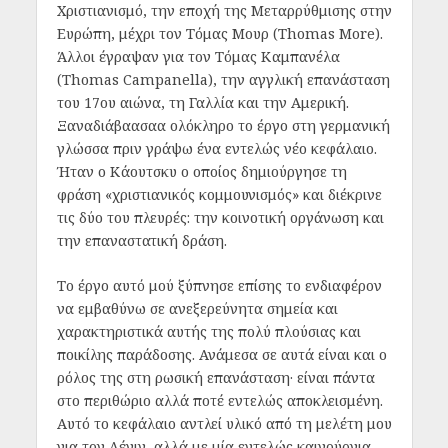
Χριστιανισμό, την εποχή της Μεταρρύθμισης στην
Ευρώπη, μέχρι τον Τόμας Μουρ (Thomas More).
Άλλοι έγραψαν για τον Τόμας Καμπανέλα
(Thomas Campanella), την αγγλική επανάσταση
του 17ου αιώνα, τη Γαλλία και την Αμερική.
Ξαναδιάβαασαα ολόκληρο το έργο στη γερμανική
γλώσσα πριν γράψω ένα εντελώς νέο κεφάλαιο.
Ήταν ο Κάουτσκυ ο οποίος δημιούργησε τη
φράση «χριστιανικός κομμουνισμός» και διέκρινε
τις δύο του πλευρές: την κοινοτική οργάνωση και
την επαναστατική δράση.
Το έργο αυτό μού ξύπνησε επίσης το ενδιαφέρον
να εμβαθύνω σε ανεξερεύνητα σημεία και
χαρακτηριστικά αυτής της πολύ πλούσιας και
ποικίλης παράδοσης. Ανάμεσα σε αυτά είναι και ο
ρόλος της στη ρωσική επανάσταση· είναι πάντα
στο περιθώριο αλλά ποτέ εντελώς αποκλεισμένη.
Αυτό το κεφάλαιο αντλεί υλικό από τη μελέτη μου
για τον Λένιν, αλλά με μία εντελώς καινούργια