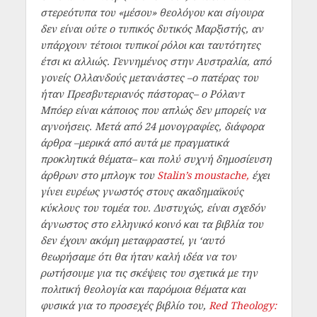
στερεότυπα του «μέσου» θεολόγου και σίγουρα
δεν είναι ούτε ο τυπικός δυτικός Μαρξιστής, αν
υπάρχουν τέτοιοι τυπικοί ρόλοι και ταυτότητες
έτσι κι αλλιώς. Γεννημένος στην Αυστραλία, από
γονείς Ολλανδούς μετανάστες –ο πατέρας του
ήταν Πρεσβυτεριανός πάστορας– ο Ρόλαντ
Μπόερ είναι κάποιος που απλώς δεν μπορείς να
αγνοήσεις. Μετά από 24 μονογραφίες, διάφορα
άρθρα –μερικά από αυτά με πραγματικά
προκλητικά θέματα– και πολύ συχνή δημοσίευση
άρθρων στο μπλογκ του
Stalin’s moustache,
έχει
γίνει ευρέως γνωστός στους ακαδημαϊκούς
κύκλους του τομέα του. Δυστυχώς, είναι σχεδόν
άγνωστος στο ελληνικό κοινό και τα βιβλία του
δεν έχουν ακόμη μεταφραστεί, γι ‘αυτό
θεωρήσαμε ότι θα ήταν καλή ιδέα να τον
ρωτήσουμε για τις σκέψεις του σχετικά με την
πολιτική θεολογία και παρόμοια θέματα και
φυσικά για το προσεχές βιβλίο του,
Red Theology: