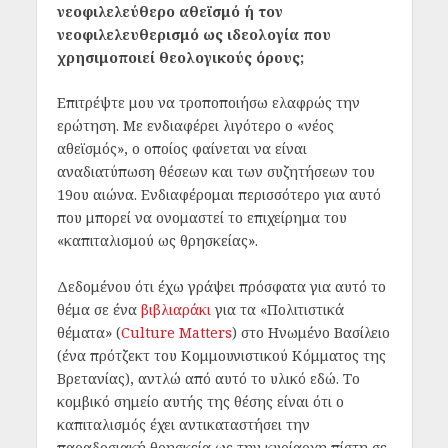
νεοφιλελεύθερο αθεϊσμό ή τον
νεοφιλελευθερισμό ως ιδεολογία που
χρησιμοποιεί θεολογικούς όρους;
Επιτρέψτε μου να τροποποιήσω ελαφρώς την
ερώτηση. Με ενδιαφέρει λιγότερο ο «νέος
αθεϊσμός», ο οποίος φαίνεται να είναι
αναδιατύπωση θέσεων και των συζητήσεων του
19ου αιώνα. Ενδιαφέρομαι περισσότερο για αυτό
που μπορεί να ονομαστεί το επιχείρημα του
«καπιταλισμού ως θρησκείας».
Δεδομένου ότι έχω γράψει πρόσφατα για αυτό το
θέμα σε ένα
βιβλιαράκι
για τα «Πολιτιστικά
θέματα» (
Culture Matters
) στο Ηνωμένο Βασίλειο
(ένα πρότζεκτ του Κομμουνιστικού Κόμματος της
Βρετανίας), αντλώ από αυτό το υλικό εδώ. Το
κομβικό σημείο αυτής της θέσης είναι ότι ο
καπιταλισμός έχει αντικαταστήσει την
παραδοσιακή θρησκεία ως την κυρίαρχη πίστη σε