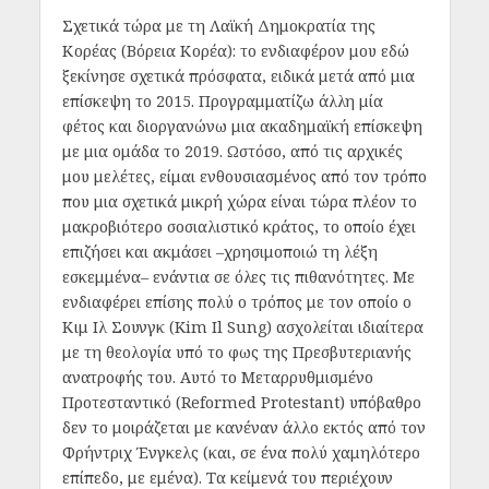
Σχετικά τώρα με τη Λαϊκή Δημοκρατία της
Κορέας (Βόρεια Κορέα): το ενδιαφέρον μου εδώ
ξεκίνησε σχετικά πρόσφατα, ειδικά μετά από μια
επίσκεψη το 2015. Προγραμματίζω άλλη μία
φέτος και διοργανώνω μια ακαδημαϊκή επίσκεψη
με μια ομάδα το 2019. Ωστόσο, από τις αρχικές
μου μελέτες, είμαι ενθουσιασμένος από τον τρόπο
που μια σχετικά μικρή χώρα είναι τώρα πλέον το
μακροβιότερο σοσιαλιστικό κράτος, το οποίο έχει
επιζήσει και ακμάσει –χρησιμοποιώ τη λέξη
εσκεμμένα– ενάντια σε όλες τις πιθανότητες. Με
ενδιαφέρει επίσης πολύ ο τρόπος με τον οποίο ο
Κιμ Ιλ Σουνγκ (Kim Il Sung) ασχολείται ιδιαίτερα
με τη θεολογία υπό το φως της Πρεσβυτεριανής
ανατροφής του. Αυτό το Mεταρρυθμισμένο
Προτεσταντικό (Reformed Protestant) υπόβαθρο
δεν το μοιράζεται με κανέναν άλλο εκτός από τον
Φρήντριχ Ένγκελς (και, σε ένα πολύ χαμηλότερο
επίπεδο, με εμένα). Τα κείμενά του περιέχουν