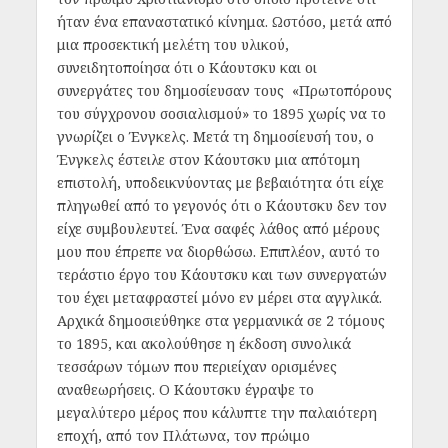
ήταν ένα επαναστατικό κίνημα. Ωστόσο, μετά από
μια προσεκτική μελέτη του υλικού,
συνειδητοποίησα ότι ο Κάουτσκυ και οι
συνεργάτες του δημοσίευσαν τους «Πρωτοπόρους
του σύγχρονου σοσιαλισμού» το 1895 χωρίς να το
γνωρίζει ο Ένγκελς. Μετά τη δημοσίευσή του, ο
Ένγκελς έστειλε στον Κάουτσκυ μια απότομη
επιστολή, υποδεικνύοντας με βεβαιότητα ότι είχε
πληγωθεί από το γεγονός ότι ο Κάουτσκυ δεν τον
είχε συμβουλευτεί. Ένα σαφές λάθος από μέρους
μου που έπρεπε να διορθώσω. Επιπλέον, αυτό το
τεράστιο έργο του Κάουτσκυ και των συνεργατών
του έχει μεταφραστεί μόνο εν μέρει στα αγγλικά.
Αρχικά δημοσιεύθηκε στα γερμανικά σε 2 τόμους
το 1895, και ακολούθησε η έκδοση συνολικά
τεσσάρων τόμων που περιείχαν ορισμένες
αναθεωρήσεις. Ο Κάουτσκυ έγραψε το
μεγαλύτερο μέρος που κάλυπτε την παλαιότερη
εποχή, από τον Πλάτωνα, τον πρώιμο