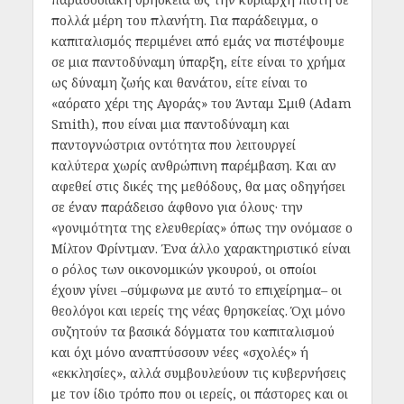
πολλά μέρη του πλανήτη. Για παράδειγμα, ο
καπιταλισμός περιμένει από εμάς να πιστέψουμε
σε μια παντοδύναμη ύπαρξη, είτε είναι το χρήμα
ως δύναμη ζωής και θανάτου, είτε είναι το
«αόρατο χέρι της Αγοράς» του Άνταμ Σμιθ (Adam
Smith), που είναι μια παντοδύναμη και
παντογνώστρια οντότητα που λειτουργεί
καλύτερα χωρίς ανθρώπινη παρέμβαση. Και αν
αφεθεί στις δικές της μεθόδους, θα μας οδηγήσει
σε έναν παράδεισο άφθονο για όλους· την
«γονιμότητα της ελευθερίας» όπως την ονόμασε ο
Μίλτον Φρίντμαν. Ένα άλλο χαρακτηριστικό είναι
ο ρόλος των οικονομικών γκουρού, οι οποίοι
έχουν γίνει –σύμφωνα με αυτό το επιχείρημα– οι
θεολόγοι και ιερείς της νέας θρησκείας. Όχι μόνο
συζητούν τα βασικά δόγματα του καπιταλισμού
και όχι μόνο αναπτύσσουν νέες «σχολές» ή
«εκκλησίες», αλλά συμβουλεύουν τις κυβερνήσεις
με τον ίδιο τρόπο που οι ιερείς, οι πάστορες και οι