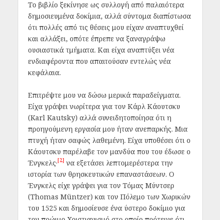
Το βιβλίο ξεκίνησε ως συλλογή από παλαιότερα
δημοσιευμένα δοκίμια, αλλά σύντομα διαπίστωσα
ότι πολλές από τις θέσεις μου είχαν αναπτυχθεί
και αλλάξει, οπότε έπρεπε να ξαναγράψω
ουσιαστικά τμήματα. Και είχα αναπτύξει νέα
ενδιαφέροντα που απαιτούσαν εντελώς νέα
κεφάλαια.
Επιτρέψτε μου να δώσω μερικά παραδείγματα.
Είχα γράψει νωρίτερα για τον Κάρλ Κάουτσκυ
(Karl Kautsky) αλλά συνειδητοποίησα ότι η
προηγούμενη εργασία μου ήταν ανεπαρκής. Μια
πτυχή ήταν σαφώς λαθεμένη. Είχα υποθέσει ότι ο
Κάουτσκυ παρέλαβε τον μανδύα που του έδωσε ο
[2]
Ένγκελς·
να εξετάσει λεπτομερέστερα την
ιστορία των θρησκευτικών επαναστάσεων. Ο
Ένγκελς είχε γράψει για τον Τόμας Μύντσερ
(Thomas Müntzer) και τον Πόλεμο των Χωρικών
του 1525 και δημοσίευσε ένα ύστερο δοκίμιο για
τον πρώιμο Χριστιανισμό στο οποίο πρότεινε ότι