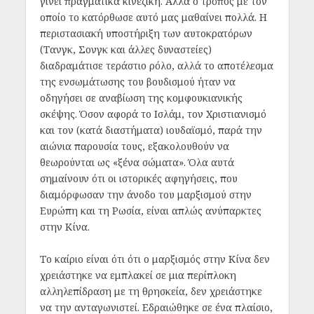
γίνει πραγματικά κινέζικη. Αλλά ο τρόπος με τον
οποίο το κατόρθωσε αυτό μας μαθαίνει πολλά. Η
περιστασιακή υποστήριξη των αυτοκρατόρων
(Τανγκ, Σονγκ και άλλες δυναστείες)
διαδραμάτισε τεράστιο ρόλο, αλλά το αποτέλεσμα
της ενσωμάτωσης του βουδισμού ήταν να
οδηγήσει σε αναβίωση της κομφουκιανικής
σκέψης. Όσον αφορά το Ισλάμ, τον Χριστιανισμό
και τον (κατά διαστήματα) ιουδαϊσμό, παρά την
αιώνια παρουσία τους, εξακολουθούν να
θεωρούνται ως «ξένα σώματα». Όλα αυτά
σημαίνουν ότι οι ιστορικές αφηγήσεις, που
διαμόρφωσαν την άνοδο του μαρξισμού στην
Ευρώπη και τη Ρωσία, είναι απλώς ανύπαρκτες
στην Κίνα.
Το καίριο είναι ότι ότι ο μαρξισμός στην Κίνα δεν
χρειάστηκε να εμπλακεί σε μια περίπλοκη
αλληλεπίδραση με τη θρησκεία, δεν χρειάστηκε
να την ανταγωνιστεί. Εδραιώθηκε σε ένα πλαίσιο,