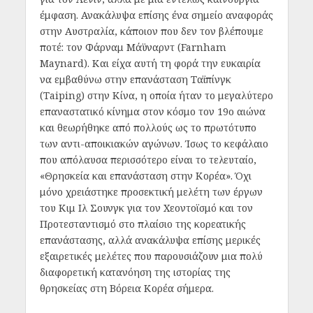
έμφαση. Ανακάλυψα επίσης ένα σημείο αναφοράς
στην Αυστραλία, κάποιον που δεν τον βλέπουμε
ποτέ: τον Φάρναμ Μάϋναρντ (Farnham
Maynard). Και είχα αυτή τη φορά την ευκαιρία
να εμβαθύνω στην επανάσταση Ταϊπίνγκ
(Taiping) στην Κίνα, η οποία ήταν το μεγαλύτερο
επαναστατικό κίνημα στον κόσμο τον 19ο αιώνα
και θεωρήθηκε από πολλούς ως το πρωτότυπο
των αντι-αποικιακών αγώνων. Ίσως το κεφάλαιο
που απόλαυσα περισσότερο είναι το τελευταίο,
«Θρησκεία και επανάσταση στην Κορέα». Όχι
μόνο χρειάστηκε προσεκτική μελέτη των έργων
του Κιμ Ιλ Σουνγκ για τον Χεοντοϊσμό και τον
Προτεσταντισμό στο πλαίσιο της κορεατικής
επανάστασης, αλλά ανακάλυψα επίσης μερικές
εξαιρετικές μελέτες που παρουσιάζουν μια πολύ
διαφορετική κατανόηση της ιστορίας της
θρησκείας στη Βόρεια Κορέα σήμερα.