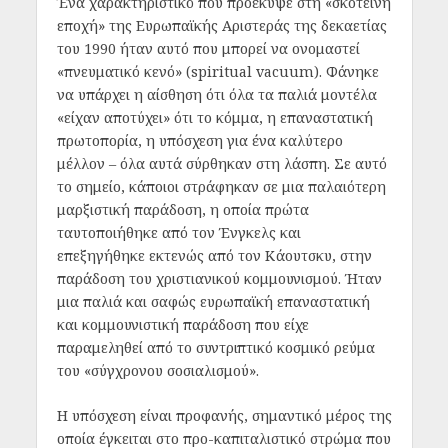
Ένα χαρακτηριστικό που προέκυψε στη «σκοτεινή
εποχή» της Ευρωπαϊκής Αριστεράς της δεκαετίας
του 1990 ήταν αυτό που μπορεί να ονομαστεί
«πνευματικό κενό» (spiritual vacuum). Φάνηκε
να υπάρχει η αίσθηση ότι όλα τα παλιά μοντέλα
«είχαν αποτύχει» ότι το κόμμα, η επαναστατική
πρωτοπορία, η υπόσχεση για ένα καλύτερο
μέλλον – όλα αυτά σύρθηκαν στη λάσπη. Σε αυτό
το σημείο, κάποιοι στράφηκαν σε μια παλαιότερη
μαρξιστική παράδοση, η οποία πρώτα
ταυτοποιήθηκε από τον Ένγκελς και
επεξηγήθηκε εκτενώς από τον Κάουτσκυ, στην
παράδοση του χριστιανικού κομμουνισμού. Ήταν
μια παλιά και σαφώς ευρωπαϊκή επαναστατική
και κομμουνιστική παράδοση που είχε
παραμεληθεί από το συντριπτικό κοσμικό ρεύμα
του «σύγχρονου σοσιαλισμού».
Η υπόσχεση είναι προφανής, σημαντικό μέρος της
οποία έγκειται στο προ-καπιταλιστικό στρώμα που