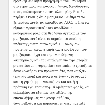
εβραϊκή) θεολογία προηγήθηκε του μαρξισμού
στο ευρωπαϊκό και ρωσικό πλαίσιο, διεισδύοντας
στους πολιτισμούς και τις φιλοσοφίες. Έτσι θα
περίμενε κανείς ότι ο μαρξισμός θα έπρεπε να
ξεπεράσει αυτές τις παραδόσεις. Αλλά πρέπει να
είμαστε προσεκτικοί όταν αποδίδουμε
καθοριστικό ρόλο στη θεολογία σχετικά με τον
μαρξισμό, αυτό είναι το σημείο στο οποίο η
υπόθεση γίνεται οντολογική. Η θεολογία –
προτείνεται– είναι η πηγή και η προέλευση του
μαρξισμού, μέχρι και την υποτιθέμενη
«σωτηριολογική» του αντίληψη για την ιστορία:
μια κατάσταση «αμαρτίας» (καταπίεση) χρειάζεται
έναν «σωτήρα» (το προλεταριάτο) που «σώζει»
(επανάσταση) και ανοίγει σε έναν «νέο ουρανό
και τη γη» (κομμουνισμός). Αν και αυτή η
πρόταση έχει επαναληφθεί αμέτρητες φορές, και
εκλαμβάνεται εξαιτίας της αδιάκοπης
επαναλήψης ως προφανής αλήθεια,
διαστρεβλώνει και παραποιεί τη σχέση μεταξύ