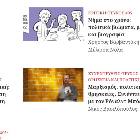
ΚΡΙΤΙΚΗ
•
ΤΕΥΧΟΣ #05
Νήμα στο χρόνο:
πολιτικά βιώματα, 
και βιογραφία
Χρήστος Βαρβαντάκη
Μέλισσα Νόλα
ΣΥΝΕΝΤΕΥΞΕΙΣ
•
ΤΕΥΧΟΣ 
Η
ΘΡΗΣΚΕΙΑ ΚΑΙ ΠΟΛΙΤΙΚ
ική:
Μαρξισμός, πολιτικ
ηση
θρησκείες. Συνέντε
ση
με τον Ρόναλντ Μπό
Νίκος Βασιλόπουλος
#03
•
Η