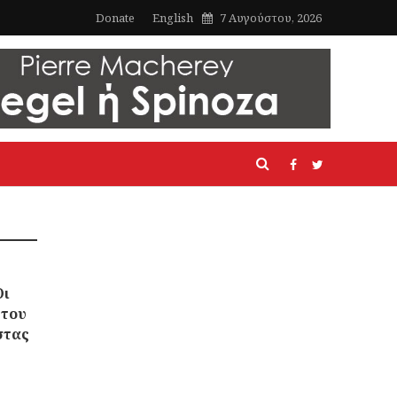
Donate
English
7 Αυγούστου, 2026
Οι
 του
στας