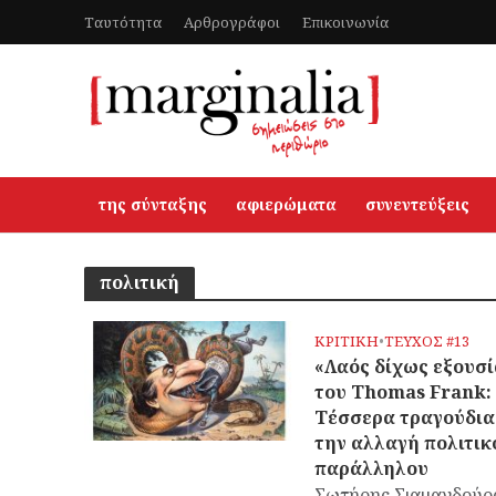
Ταυτότητα
Αρθρογράφοι
Επικοινωνία
της σύνταξης
αφιερώματα
συνεντεύξεις
πολιτική
ΚΡΙΤΙΚΗ
•
ΤΕΥΧΟΣ #13
«Λαός δίχως εξουσί
του Thomas Frank:
Τέσσερα τραγούδια
την αλλαγή πολιτικ
παράλληλου
Σωτήρης Σιαμανδούρ