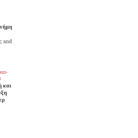
μνήμη
ς
and
#03
•
Η
ή και
υξη
ερ