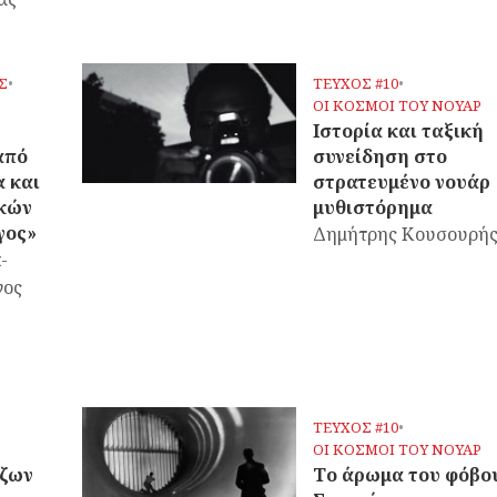
Σ
•
ΤΕΥΧΟΣ #10
•
OΙ ΚΟΣΜΟΙ ΤΟΥ ΝΟΥΑΡ
Ιστορία και ταξική
από
συνείδηση στο
 και
στρατευμένο νουάρ
ικών
μυθιστόρημα
γος»
Δημήτρης Κουσουρή
-
γος
ΤΕΥΧΟΣ #10
•
OΙ ΚΟΣΜΟΙ ΤΟΥ ΝΟΥΑΡ
Τζων
Το άρωμα του φόβο