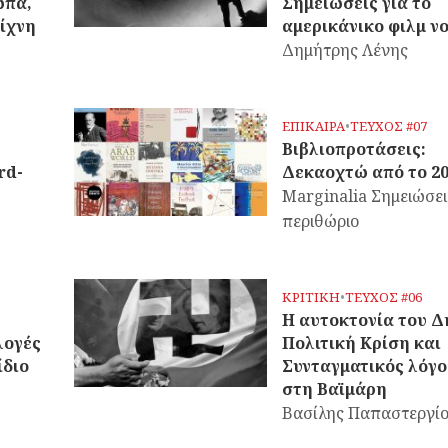
ωπα,
Σημειώσεις για το
ίχνη
αμερικάνικο φιλμ ν
Δημήτρης Λένης
ΕΠΙΚΑΙΡΑ
•
ΤΕΥΧΟΣ #07
Βιβλιοπροτάσεις:
rd-
Δεκαοχτώ από το 2
Marginalia Σημειώσει
περιθώριο
ΚΡΙΤΙΚΗ
•
ΤΕΥΧΟΣ #06
Η αυτοκτονία του Δ
λογές
Πολιτική Κρίση και
ίδιο
Συνταγματικός λόγο
στη Βαϊμάρη
Βασίλης Παπαστεργί