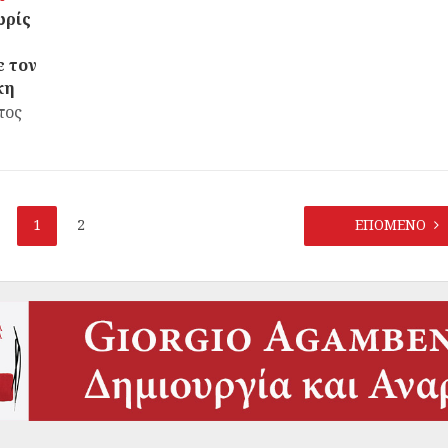
ωρίς
ς
ε τον
κη
τος
1
2
ΕΠΟΜΕΝΟ