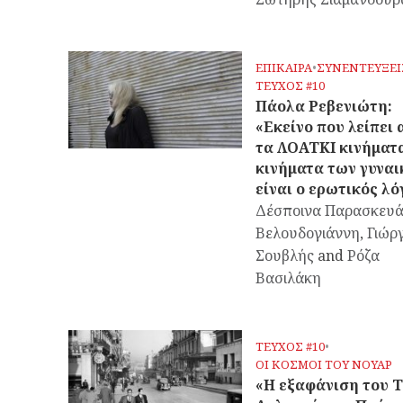
ΕΠΙΚΑΙΡΑ
•
ΣΥΝΕΝΤΕΥΞΕΙ
ΤΕΥΧΟΣ #10
Πάολα Ρεβενιώτη:
«Εκείνο που λείπει 
τα ΛΟΑΤΚΙ κινήματα
κινήματα των γυνα
είναι ο ερωτικός λό
Δέσποινα Παρασκευά
Βελουδογιάννη
,
Γιώρ
Σουβλής
and
Ρόζα
Βασιλάκη
ΤΕΥΧΟΣ #10
•
OΙ ΚΟΣΜΟΙ ΤΟΥ ΝΟΥΑΡ
«Η εξαφάνιση του 