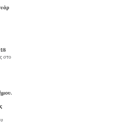
ουάρ
018
ς στο
ήμου.
ς
ου