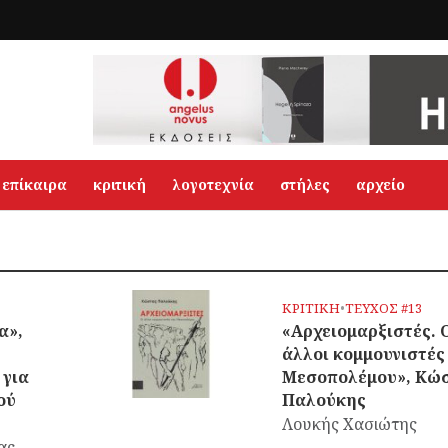
επίκαιρα
κριτική
λογοτεχνία
στήλες
αρχείο
ΚΡΙΤΙΚΗ
•
ΤΕΥΧΟΣ #13
α»,
«Αρχειομαρξιστές. 
άλλοι κομμουνιστές
 για
Μεσοπολέμου», Κώ
ού
Παλούκης
Λουκής Χασιώτης
ας