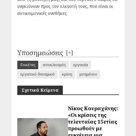
συγκλίνουν προς τον ελκυστή τους, που είναι οι
αντικειμενικές συνθήκες.
Υποσημειώσεις
[
+
]
Ετικέτες
αποκλεισμός
εργασία
εργατικό δυναμικό
κρίση
μνημόνιο
Σχετικά Κείμενα
Νίκος Κουραχάνης:
«Οι κρίσεις της
τελευταίας 15ετίας
προωθούν με
ευκρίνεια μια