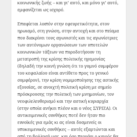
κοινωνικής ζωής – και γι’ αυτό, και μόνο γι’ αυτό,
εμφανίζεται ως ισχυρό.
Επαφίεται λοιπόν στην εφευρετικότητα, στον
ηρωισμό, στη γνώση, στην αντοχή και στο πείσμα
που διακρίνει τους αγωνιστές και τις αγωνίστριες
των αυτόνομων οργανώσεων των υποτελών
κοινωνικών τάξεων να πυροδοτήσουν τη
μετατροπή της κρίσης πολιτικής ηγεμονίας
(δηλαδή την κοινή γνώση ότι το γυμνό συμφέρον
του κεφαλαίου είναι αντίθετο προς το γενικό
συμφέρον), την κρίση νομιμοποίησης της αστικής
εξουσίας, σε ανοιχτή πολιτική κρίση με σημείο
πρόσκρουσης την πολιτική των μνημονίων, τον
νεοφιλελευθερισμό και την αστική κυριαρχία
(στην οποία ανήκει πλέον και ο νέος ΣΥΡΙΖΑ). Οι
αντικειμενικές συνθήκες ποτέ δεν ήταν πιο
ευνοϊκές για εμάς κι ας είναι δυσμενείς οι
υποκειμενικές συνθήκες – αυτές εξαρτώνται και
από τη βούλησή μας, και όσο περνάει ο καιρός θα