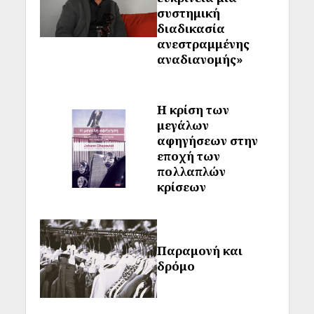
συστημική
διαδικασία
ανεστραμμένης
αναδιανομής»
Η κρίση των
μεγάλων
αφηγήσεων στην
εποχή των
πολλαπλών
κρίσεων
Παραμονή και
δρόμο