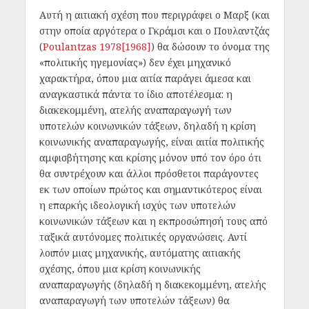
Αυτή η αιτιακή σχέση που περιγράφει ο Μαρξ (και
στην οποία αργότερα ο Γκράμσι και ο Πουλαντζάς
(
Poulantzas 1978[1968]
) θα δώσουν το όνομα της
«πολιτικής ηγεμονίας») δεν έχει μηχανικό
χαρακτήρα, όπου μια αιτία παράγει άμεσα και
αναγκαστικά πάντα το ίδιο αποτέλεσμα: η
διακεκομμένη, ατελής αναπαραγωγή των
υποτελών κοινωνικών τάξεων, δηλαδή η κρίση
κοινωνικής αναπαραγωγής, είναι αιτία πολιτικής
αμφισβήτησης και κρίσης μόνον υπό τον όρο ότι
θα συντρέχουν και άλλοι πρόσθετοι παράγοντες
εκ των οποίων πρώτος και σημαντικότερος είναι
η επαρκής ιδεολογική ισχύς των υποτελών
κοινωνικών τάξεων και η εκπροσώπησή τους από
ταξικά αυτόνομες πολιτικές οργανώσεις. Αντί
λοιπόν μιας μηχανικής, αυτόματης αιτιακής
σχέσης, όπου μια κρίση κοινωνικής
αναπαραγωγής (δηλαδή η διακεκομμένη, ατελής
αναπαραγωγή των υποτελών τάξεων) θα