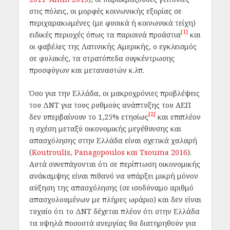
στις πόλεις, οι μορφές κοινωνικής εξορίας σε
περιχαρακωμένες (με φυσικά ή κοινωνικά τείχη)
[1]
ειδικές περιοχές όπως τα παρισινά προάστια
και
οι φαβέλες της Λατινικής Αμερικής, ο εγκλεισμός
σε φυλακές, τα στρατόπεδα συγκέντρωσης
προσφύγων και μεταναστών κ.λπ.
Όσο για την Ελλάδα, οι μακροχρόνιες προβλέψεις
του ΔΝΤ για τους ρυθμούς ανάπτυξης του ΑΕΠ
[2]
δεν υπερβαίνουν το 1,25% ετησίως
και επιπλέον
η σχέση μεταξύ οικονομικής μεγέθυνσης και
απασχόλησης στην Ελλάδα είναι σχετικά χαλαρή
(
Koutroulis, Panagopoulos και Tsouma 2016
).
Αυτά συνεπάγονται ότι σε περίπτωση οικονομικής
ανάκαμψης είναι πιθανό να υπάρξει μικρή μόνον
αύξηση της απασχόλησης (σε ισοδύναμο αριθμό
απασχολουμένων με πλήρες ωράριο) και δεν είναι
τυχαίο ότι το ΔΝΤ δέχεται πλέον ότι στην Ελλάδα
τα υψηλά ποσοστά ανεργίας θα διατηρηθούν για