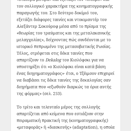
τον συλλογικό χαρακτήρα της κινηματογραφικής
παραγωγής του. Στο δεύτερο δοκίμιό του,
εξετάζει διάφορες ταινίες και ντοκιμαντέρ του
Αλεξάντερ Σοκούροφ μέσα από το πρίσμα της
«θεωρίας του τραύματος και της μεταλακανικής
μελαγχολίας», δείχνοντας πώς συνδέονται με το
ιστορικό πεπρωμένο της μετασοβιετικής Ρωσίας.
Τέλος, στρέφεται στις δέκα ταινίες που
απαρτίζουν το
Dekalog
του Κισλόφσκι για να
υποστηρίξει ότι «ο Κισλόφσκι είναι κατά βάση
ένας διηγηματογράφος»· έτσι, ο Τζέιμσον επιχειρεί
να διαβάσει τις δέκα ταινίες της δεκαλογίας σαν
διηγήματα που «εξωθούν διαρκώς τα όρια αυτής
της φόρμας» (σελ. 253).
Το τρίτο και τελευταίο μέρος της συλλογής
απαρτίζεται από κείμενα που εστιάζουν στην
πειραματική πρακτική της (κινηματογραφικής)
«μεταφοράς» ή «διασκευής» (
adaptation
), η οποία