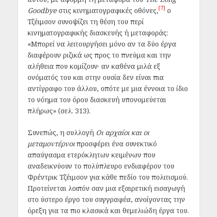
[7]
Goodbye
στις κινηματογραφικές οθόνες,
ο
Τζέιμσον συνοψίζει τη θέση του περί
κινηματογραφικής διασκευής ή μεταφοράς:
«Μπορεί να λειτουργήσει μόνο αν τα δύο έργα
διαφέρουν ριζικά ως προς το πνεύμα και την
αλήθεια που κομίζουν· αν καθένα μιλά εξ
ονόματός του και στην ουσία δεν είναι πια
αντίγραφο του άλλου, οπότε με μια έννοια το ίδιο
το νόημα του όρου διασκευή υπονομεύεται
πλήρως» (σελ. 313).
Συνεπώς, η συλλογή
Οι αρχαίοι και οι
μεταμοντέρνοι
προσφέρει ένα συνεκτικό
απαύγασμα ετερόκλητων κειμένων που
αναδεικνύουν το πολύπλευρο ενδιαφέρον του
Φρέντρικ Τζέιμσον για κάθε πεδίο του πολιτισμού.
Προτείνεται λοιπόν σαν μια εξαιρετική εισαγωγή
στο ύστερο έργο του συγγραφέα, ανοίγοντας την
όρεξη για τα πιο κλασικά και θεμελιώδη έργα του.