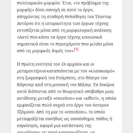
πολιτισμικών μορφών. Έτσι, «το πρόβλημα της
μορφής» δίνει συνοχή σε αυτό το έργο,
απηχώντας τη σταθερή πεποίθηση του Τέοντορ
Αντόρνο ότι η ιστορικότητα των έργων τέχνης
εντοπίζεται μέσα από τη μορφολογική ανάλυση:
«Αυτό που κάνει τα έργα τέχνης κοινωνικά
σημαντικά είναι το περιεχόμενο που μιλάει μέσα
[1]
από τις μορφικές δομές του».
Η πρώτη ενότητα του
Οι αρχαίοι και οι
μεταμοντέρνοι
καταπιάνεται με τον «κλασικισμό»
στη ζωγραφική του Ρούμπενς, στο θέατρο του
Βάγκνερ and στη μουσική του Μάλερ. Τα δοκίμια
αυτά διέπονται από το θεωρητικό υπόβαθρο μιας
αντίθεσης μεταξύ «
emotion
» και «
affect
», η οποία
εμφανίζεται πολύ συχνά στο έργο του ύστερου
Τζέιμσον. Από τη μια το «
emotion
», το οποίο
μεταφράζεται συνήθως ως συναίσθημα, πάθος ή
συγκίνηση, αφορά μια κατάσταση της
συνείδησης
, γι’ αυτό κατονομάζεται, με