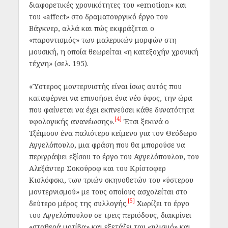
διαφορετικές χρονικότητες του «
emotion
» και
του «
affect
» στο δραματουργικό έργο του
Βάγκνερ, αλλά και πώς εκφράζεται ο
«παροντισμός» των μαλερικών μορφών στη
μουσική, η οποία θεωρείται «η κατεξοχήν χρονική
τέχνη» (σελ. 195).
«Ύστερος μοντερνιστής είναι ίσως αυτός που
καταφέρνει να επινοήσει ένα νέο ύφος, την ώρα
που φαίνεται να έχει εκπνεύσει κάθε δυνατότητα
[4]
υφολογικής ανανέωσης».
Έτσι ξεκινά ο
Τζέιμσον ένα παλιότερο κείμενο για τον Θεόδωρο
Αγγελόπουλο, μια φράση που θα μπορούσε να
περιγράψει εξίσου το έργο του Αγγελόπουλου, του
Αλεξάντερ Σοκούροφ και του Κρίστοφερ
Κισλόφσκι, των τριών σκηνοθετών του «ύστερου
μοντερνισμού» με τους οποίους ασχολείται στο
[5]
δεύτερο μέρος της συλλογής.
Χωρίζει το έργο
του Αγγελόπουλου σε τρεις περιόδους, διακρίνει
«σταθερά μοτίβα» και εξετάζει τον «υλισμό» και