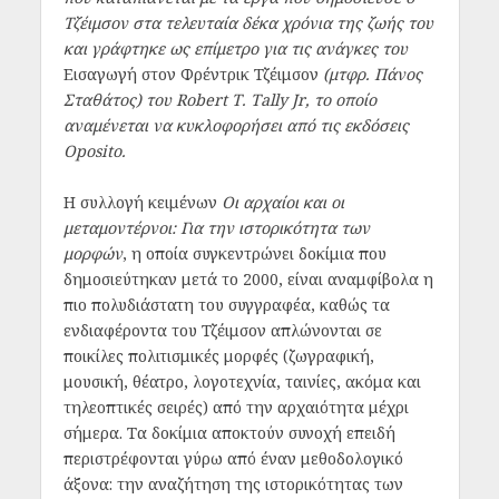
Τζέιμσον στα τελευταία δέκα χρόνια της ζωής του
και γράφτηκε ως επίμετρο για τις ανάγκες του
Εισαγωγή στον Φρέντρικ Τζέιμσον
(μτφρ. Πάνος
Σταθάτος) του
Robert
T
.
Tally
Jr
, το οποίο
αναμένεται να κυκλοφορήσει από τις εκδόσεις
Oposito
.
Η συλλογή κειμένων
Οι αρχαίοι και οι
μεταμοντέρνοι: Για την ιστορικότητα των
μορφών
, η οποία συγκεντρώνει δοκίμια που
δημοσιεύτηκαν μετά το 2000, είναι αναμφίβολα η
πιο πολυδιάστατη του συγγραφέα, καθώς τα
ενδιαφέροντα του Τζέιμσον απλώνονται σε
ποικίλες πολιτισμικές μορφές (ζωγραφική,
μουσική, θέατρο, λογοτεχνία, ταινίες, ακόμα και
τηλεοπτικές σειρές) από την αρχαιότητα μέχρι
σήμερα.
T
α δοκίμια αποκτούν συνοχή επειδή
περιστρέφονται γύρω από έναν μεθοδολογικό
άξονα: την αναζήτηση της ιστορικότητας των