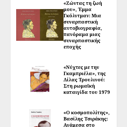
«Ζώντας τη ζωή
μου», Έμμα
Γκόλντμαν: Μια
συναρπαστική
αυτοβιογραφία,
πανόραμα μιας
συναρπαστικής
εποχής
«Νύχτες με την
Γκαμπριέλα», της
Λίλας Τρουλινού:
Στη ρωμαϊκή
καταιγίδα του 1979
«Ο κοσμοπολίτης»,
Βασίλης Τσιράκης:
Ανάμεσα στο