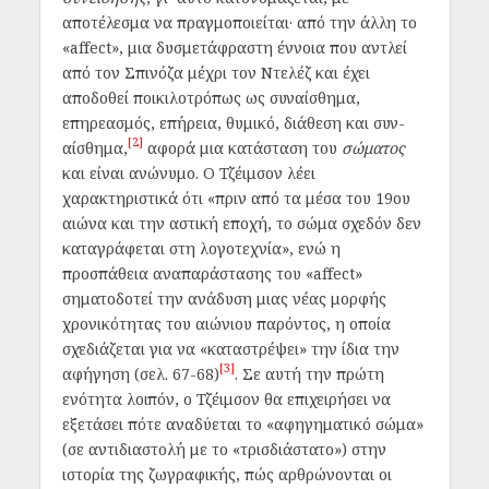
αποτέλεσμα να πραγμοποιείται· από την άλλη το
«
affect
», μια δυσμετάφραστη έννοια που αντλεί
από τον Σπινόζα μέχρι τον Ντελέζ και έχει
αποδοθεί ποικιλοτρόπως ως συναίσθημα,
επηρεασμός, επήρεια, θυμικό, διάθεση και συν-
[2]
αίσθημα,
αφορά μια κατάσταση του
σώματος
και είναι ανώνυμο. Ο Τζέιμσον λέει
χαρακτηριστικά ότι «πριν από τα μέσα του 19ου
αιώνα και την αστική εποχή, το σώμα σχεδόν δεν
καταγράφεται στη λογοτεχνία», ενώ η
προσπάθεια αναπαράστασης του «
affect
»
σηματοδοτεί την ανάδυση μιας νέας μορφής
χρονικότητας του αιώνιου παρόντος, η οποία
σχεδιάζεται για να «καταστρέψει» την ίδια την
[3]
αφήγηση (σελ. 67-68)
. Σε αυτή την πρώτη
ενότητα λοιπόν, ο Τζέιμσον θα επιχειρήσει να
εξετάσει πότε αναδύεται το «αφηγηματικό σώμα»
(σε αντιδιαστολή με το «τρισδιάστατο») στην
ιστορία της ζωγραφικής, πώς αρθρώνονται οι