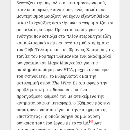
δεσπόζει στην περίοδο του μεταμοντερνισμού,
όταν οι μορφικές καινοτομίες ενός παλιότερου
μοντερνισμού μοιάζουν να έχουν εξαντληθεί και
οι καλλιτέχν(ιδ)ες καταλήγουν να πειραματίζονται
με παλιότερα
έργα. Πρόκειται επίσης για την
ενότητα που εστιάζει στα πλέον ετερόκλητα είδη
και πολιτισμικά κείμενα, από τα μυθιστορήματα
του Ούβε Τέλκαμπ και του Φράνσις Σπάφορντ, τις
ταινίες του Ρόμπερτ Όλτμαν και ένα ακαδημαϊκό
σύγγραμμα του Μαρκ Μακγκούρλ για την
ακαδημαϊκοποίηση των ΗΠΑ, μέχρι την «όπερα
του σκηνοθέτη», το κυβερνοπάνκ και την
αστυνομική σειρά
The
Wire
. Σε ό,τι αφορά την
προβληματική της διασκευής, σε ένα
προηγούμενο κείμενό του με αντικείμενο την
κινηματογραφική μεταφορά, ο Τζέιμσον μάς είχε
παροτρύνει να αποφύγουμε την κατηγορία της
«πιστότητας», η οποία οδηγεί σε μια άγονη
[6]
σύγκριση του νέου έργου με το παλιό.
Αντ’
αυτού, με αφορμή τη μεταφορά του
The
Long