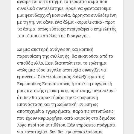
αναιρείται ούτε στιγμή το τεράστιο άλμα που
συνολικά συντελέστηκε. Αρκεί να φανταστούμε
μια φεουδαρχική κοινωνία, άρρηκτα συνδεδεμένη
με τη γη, να κάνει ένα άλμα -κυριολεκτικά- προς
τα άστρα, όπως εύστοχα περιγράφει ο επιμελητής
του τόμου στο τέλος της Εισαγωγής.
Σε μια αυστηρή ανάγνωση και κριτική
παρουσίαση της συλλογής, θα εκκινούσα από το
οπισθόφυλλο. Εκεί διατυπώνεται το ερώτημα
«πώς μια τόσο μεγάλη αποτυχία συνεχίζει να
εμπνέει;». Στο πλαίσιο μιας διάλεξης για τις
Ευρωπαϊκές Επαναστάσεις ή κατά τη συγγραφή
μιας σχετικής ερευνητικής πρότασης, πιθανολογώ
ότι δεν θα χαρακτήριζα την Οκτωβριανή
Επανάσταση και τη Σοβιετική Ένωση ως
αποτυχημένα εγχειρήματα, παρά τις εντυπώσεις
που έχουν κυριαρχήσει κατά καιρούς στο δημόσιο
λόγο περί του αντιθέτου. Εάν επρόκειτο πράγματι
για «αποτυχία», δεν θα την αποκαλούσαμε