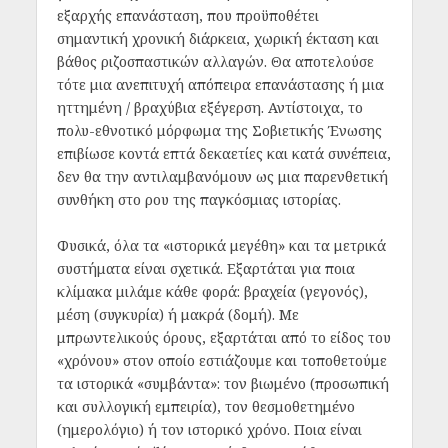
εξαρχής επανάσταση, που προϋποθέτει
σημαντική χρονική διάρκεια, χωρική έκταση και
βάθος ριζοσπαστικών αλλαγών. Θα αποτελούσε
τότε μια ανεπιτυχή απόπειρα επανάστασης ή μια
ηττημένη / βραχύβια εξέγερση. Αντίστοιχα, το
πολυ-εθνοτικό μόρφωμα της Σοβιετικής Ένωσης
επιβίωσε κοντά επτά δεκαετίες και κατά συνέπεια,
δεν θα την αντιλαμβανόμουν ως μια παρενθετική
συνθήκη στο ρου της παγκόσμιας ιστορίας.
Φυσικά, όλα τα «ιστορικά μεγέθη» και τα μετρικά
συστήματα είναι σχετικά. Εξαρτάται για ποια
κλίμακα μιλάμε κάθε φορά: βραχεία (γεγονός),
μέση (συγκυρία) ή μακρά (δομή). Με
μπρωντελικούς όρους, εξαρτάται από το είδος του
«χρόνου» στον οποίο εστιάζουμε και τοποθετούμε
τα ιστορικά «συμβάντα»: τον βιωμένο (προσωπική
και συλλογική εμπειρία), τον θεσμοθετημένο
(ημερολόγιο) ή τον ιστορικό χρόνο. Ποια είναι