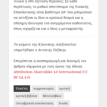
τελικά η υπό εξέταση περίοδος; Σε κάθε
περίπτωση, το μυθικό αποτύπωμα της Ρωσικής
Επανάστασης είναι βαθύτερο απ’ όσο μπορούσαν
να αντέξουν οι ίδιοι οι κρατικοί θεσμοί και η
επίσημη ιδεολογία του ανερχόμενου καθεστώτος,
όπως ισχυρίζεται και ο ίδιος ο μεταφραστής.
Το κείμενο της Κλεονίκης Αλεξοπούλου
επιμελήθηκε ο Αντώνης Γαζάκης
Επιτρέπεται η αναπαραγωγή και διανομή του
άρθρου σύμφωνα με τους όρους της άδειας
Attribution-ShareAlike 4.0 International (CC
BY-SA 4.0)
Ετικέτες
κομμουνισμός
κριτική
κριτική βιβλίου
Μπολσεβίκοι
Οκτωβριανή επανάσταση
Ρωσία