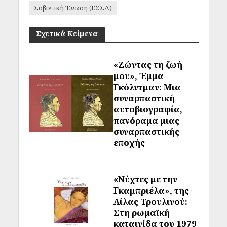
Σοβιετική Ένωση (ΕΣΣΔ)
Σχετικά Κείμενα
«Ζώντας τη ζωή
μου», Έμμα
Γκόλντμαν: Μια
συναρπαστική
αυτοβιογραφία,
πανόραμα μιας
συναρπαστικής
εποχής
«Νύχτες με την
Γκαμπριέλα», της
Λίλας Τρουλινού:
Στη ρωμαϊκή
καταιγίδα του 1979