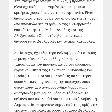
Από αυτήν την άποψη, η συλλογή προσπαθεί να
είναι σχετικά ισορροπημένη και με έμφυλα
κριτήρια, χωρίς όμως να το διατυμπανίζει. Είναι
διακριτικός ο τρόπος με τον οποίο φωτίζει τη θέση
δύο γυναικών στο στερέωμα της Οκτωβριανής
επανάστασης, της Μιλοράντοβιτς και της
Αλεξάντροβνα Σπιριντόνοβα, με εντελώς
διαφορετικές ιδεολογικές και ταξικές καταβολές.
Αντίστοιχα, έχει ιδιαίτερο ενδιαφέρον ότι ο τόμος
περιλαμβάνει κι ένα συλλογικό κείμενο
-απόσπασμα του προγράμματος του εβραϊκού,
εργατικού Bund της Πολωνίας, Λιθουανίας και
Ρωσίας. Πρόκειται για μια από τις παλαιότερες
σοσιαλιστικές οργανώσεις της περιοχής, όπου
συναντιούνται ο αναρχοσυνδικαλισμός και ο
αυστριακός μαρξισμός. Τόσο αυτό όσο και το
κείμενο που ακολουθεί για τη Λετονική Σοβιετική
Δημοκρατία διευρύνουν σημαντικά τους ορίζοντες
της αναγνώστριας, με όρους όχι μόνο ιδεολογικο-