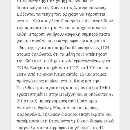
Σταυρούπολης-Πολίχνης μας δίνουν τα
δημοτολόγια της Κοινότητος Σταυρουπόλεως.
Σώζονται τα τεύχη που άρχισαν να τηρούνται
από το 1940 και γι’ αυτό οι αριθμοί δεν αποδίδουν
την πραγματικότητα. Αν και υπάρχουν αρκετά
λάθη, μπορούν να βγουν ασφαλή συμπεράσματα
για την προέλευση των προσφύγων και για το
είδος της εγκατάστασης. Για 62 οικογένειες (124
άτομα) δηλώνεται ότι τα μέλη τους απέκτησαν
την ιδιότητα του δημότη
«δι’ εγκαταστάσεως το
1914».
Ελάχιστοι ήρθαν το 1912, το 1916 και το
1919. Από τις οικογένειες αυτές, 15 (33 άτομα)
προερχόμενες κυρίως από το Καρς και την
Τυφλίδα, ήταν αγροτικές και φέρονται (το 1940)
εγκατεστημένες στην Πολίχνη και οι υπόλοιπες 47
(91 άτομα), προερχόμενες από Βουλγαρία,
Ανατολική Θράκη, Μικρά Ασία και, κυρίως,
Δαρδανέλια, δήλωσαν διάφορα επαγγέλματα και
παρέμειναν στη Σταυρούπολη. Είκοσι διαφορετικά
επαγγέλματα καταγράφονται γι’ αυτές τις 47