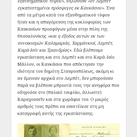
εξανθηματικού τύφου»,
δηλώνουν
«εν Λεμπέτ
εγκατεστημένοι πρόσφυγες εκ Καυκάσου».
Ένα
από τα μέτρα κατά του εξανθηματικού τύφου
ήταν και η απαγόρευση της κυκλοφορίας των
Καυκασίων προσφύγων μέσα στην πόλη της
Θεσσαλονίκης
«και η έξοδος αυτών εκ των
συνοικισμών Καλαμαριάς, Χαρμάνκιοϊ, Λεμπέτ,
Καρά-Ισίν και Τριανδρίας».
Εδώ βλέπουμε
εγκατάσταση και στο Λεμπέτ και στο Καρά-Ισίν.
Μάλλον, οι Καυκάσιοι που απέκτησαν την
ιδιότητα του δημότη Σταυρουπόλεως, ακόμη κι
αν έμειναν αρχικά στο Λεμπέτ, δεν μπορούσαν
παρά να βλέπουν μπροστά τους την ανηφόρα που
οδηγούσε στο (παλαιό τσιφλίκι, άλλωστε)
Καραχουσεΐν και στα χωράφια του. Ο μικρός
αριθμός τους πρέπει να συνετέλεσε στη μη
καταγραφή αυτής της εγκατάστασης.