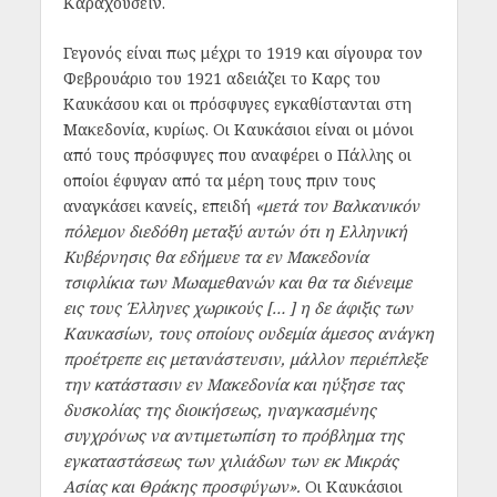
Καραχουσεΐν.
Γεγονός είναι πως μέχρι το 1919 και σίγουρα τον
Φεβρουάριο του 1921 αδειάζει το Καρς του
Καυκάσου και οι πρόσφυγες εγκαθίστανται στη
Μακεδονία, κυρίως. Οι Καυκάσιοι είναι οι μόνοι
από τους πρόσφυγες που αναφέρει ο Πάλλης οι
οποίοι έφυγαν από τα μέρη τους πριν τους
αναγκάσει κανείς, επειδή
«μετά τον Βαλκανικόν
πόλεμον διεδόθη μεταξύ αυτών ότι η Ελληνική
Κυβέρνησις θα εδήμευε τα εν Μακεδονία
τσιφλίκια των Μωαμεθανών και θα τα διένειμε
εις τους Έλληνες χωρικούς [… ] η δε άφιξις των
Καυκασίων, τους οποίους ουδεμία άμεσος ανάγκη
προέτρεπε εις μετανάστευσιν, μάλλον περιέπλεξε
την κατάστασιν εν Μακεδονία και ηύξησε τας
δυσκολίας της διοικήσεως, ηναγκασμένης
συγχρόνως να αντιμετωπίση το πρόβλημα της
εγκαταστάσεως των χιλιάδων των εκ Μικράς
Ασίας και Θράκης προσφύγων».
Οι Καυκάσιοι