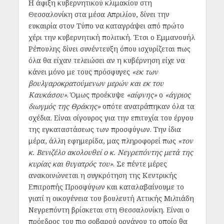
Η άφιξη κυβερνητικού κλιμακίου στη
Θεσσαλονίκη στα μέσα Απριλίου, δίνει την
ευκαιρία στον Τύπο να καταγράψει από πρώτο
χέρι την κυβερνητική πολιτική. Έτσι ο Εμμανουήλ
Ρέπουλης δίνει συνέντευξη όπου ισχυρίζεται πως
όλα θα είχαν τελειώσει αν η κυβέρνηση είχε να
κάνει μόνο με τους πρόσφυγες
«εκ των
βουλγαροκρατούμενων μερών και εκ του
Καυκάσου»
. Όμως προέκυψε
«αίφνης»
ο
«άγριος
διωγμός της Θράκης»
οπότε ανατράπηκαν όλα τα
σχέδια. Είναι σίγουρος για την επιτυχία του έργου
της εγκαταστάσεως των προσφύγων. Την ίδια
μέρα, άλλη εφημερίδα, μας πληροφορεί πως
«τον
κ. Βενιζέλο ακολουθεί ο κ. Νεγρεπόντης μετά της
κυρίας και θυγατρός του»
. Σε πέντε μέρες
ανακοινώνεται η συγκρότηση της Κεντρικής
Επιτροπής Προσφύγων και καταλαβαίνουμε το
γιατί η οικογένεια του βουλευτή Αττικής Μιλτιάδη
Νεγρεπόντη βρίσκεται στη Θεσσαλονίκη. Είναι ο
πρόεδρος του πιο σοβαρού οργάνου το οποίο θα