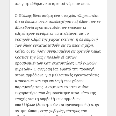
απογοητεύθηκαν και αρκετοί γύρισαν πίσω.
Ο Πάλλης δίνει ακόμη ένα στοιχείο:
«Σημειωτέον
ότι οι έποικοι ούτοι απεδείχθησαν εξ όλων των εν
Μακεδονία εγκατασταθέντων εποίκων οι
ολιγώτερον δυνάμενοι να ανθέξωσιν εις το
νοσηρόν κλίμα της χώρας εκείνης, η δε επιμονή
των όπως εγκατασταθούν εις τα πεδινά μέρη,
καίτοι ούτοι ήσαν συνηθισμένοι εις ορεινόν κλίμα,
κόστισε την ζωήν πολλών εξ αυτών,
προσβληθέντων κατ’ εκατοντάδας υπό ελωδών
πυρετών».
Ο συγγραφέας εφιστά την προσοχή
στους αρμόδιους, για μελλοντικές εγκαταστάσεις
Καυκασίων και την επιλογή των χώρων
παραμονής τους. Ακόμη και το 1921 σ’ ένα
ευχαριστήριο που δημοσιεύτηκε στον Τύπο της
εποχής για τη συμβολή των αρμοδίων
υπαλλήλων (διοικητικών και υγειονομικών) στην
αντιμετώπιση
«της φοβεράς μάστιγος του