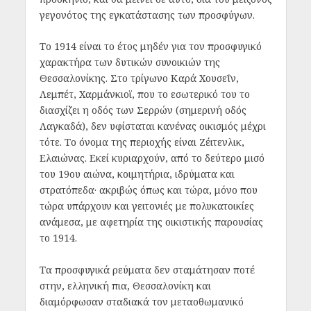
γεγονότος της εγκατάστασης των προσφύγων.
Το 1914 είναι το έτος μηδέν για τον προσφυγικό
χαρακτήρα των δυτικών συνοικιών της
Θεσσαλονίκης. Στο τρίγωνο Καρά Χουσεΐν,
Λεμπέτ, Χαρμάνκιοϊ, που το εσωτερικό του το
διασχίζει η οδός των Σερρών (σημερινή οδός
Λαγκαδά), δεν υφίσταται κανένας οικισμός μέχρι
τότε. Το όνομα της περιοχής είναι Ζέιτενλικ,
Ελαιώνας. Εκεί κυριαρχούν, από το δεύτερο μισό
του 19
ου
αιώνα, κοιμητήρια, ιδρύματα και
στρατόπεδα· ακριβώς όπως και τώρα, μόνο που
τώρα υπάρχουν και γειτονιές με πολυκατοικίες
ανάμεσα, με αφετηρία της οικιστικής παρουσίας
το 1914.
Τα προσφυγικά ρεύματα δεν σταμάτησαν ποτέ
στην, ελληνική πια, Θεσσαλονίκη και
διαμόρφωσαν σταδιακά τον μεταοθωμανικό