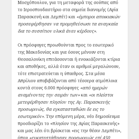
Μοσχόπουλου, για τη μεταφορά της σούπας από
το Ιεροσπουδαστήριο στα σημεία διανομής (Αγία
Παρασκευή και Λεμπέτ) και
«έμποροι αποικιακών
προσεφέρθησαν να προμηθεύσωσι τα αναγκαία
δια το συσσίτιον υλικά άνευ κέρδους»
.
Οι πρόσφυγες προωθούνται προς το εσωτερικό
της Μακεδονίας και για όσους μένουν στη
Θεσσαλονίκη επιτάσσονται ή ενοικιάζονται κτίρια
και αποθήκες, αλλά όταν οι αριθμοί μεγαλώνουν,
τότε επιστρατεύεται η ύπαιθρος. Στα μέσα
Απρίλιου αποβιβάζονται από τέσσερα ατμόπλοια
κοντά στους 6.000 πρόσφυγες
«από ημερών
αναμένοντες την σειράν των»
και
«οι πλείστοι
μετεφέρθησαν πλησίον της Αγ. Παρασκευής
προσωρινώς, θα εγκατασταθώσι δε εις το
εσωτερικόν»
. Την επόμενη μέρα, νέο δημοσίευμα
προσδιορίζει το «πλησίον της Αγίας Παρασκευής»
και μας λέει ότι βρίσκεται «εις την θέσιν Λεμπέτι»,
όπου
«εγκατεστάθησαν προσωρινώς επί 450