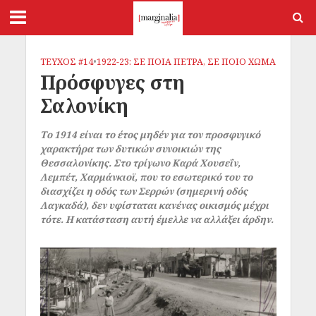
ΤΕΥΧΟΣ #14
•
1922-23: ΣΕ ΠΟΙΑ ΠΕΤΡΑ, ΣΕ ΠΟΙΟ ΧΩΜΑ
Πρόσφυγες στη
Σαλονίκη
Το 1914 είναι το έτος μηδέν για τον προσφυγικό
χαρακτήρα των δυτικών συνοικιών της
Θεσσαλονίκης. Στο τρίγωνο Καρά Χουσεΐν,
Λεμπέτ, Χαρμάνκιοϊ, που το εσωτερικό του το
διασχίζει η οδός των Σερρών (σημερινή οδός
Λαγκαδά), δεν υφίσταται κανένας οικισμός μέχρι
τότε. Η κατάσταση αυτή έμελλε να αλλάξει άρδην.