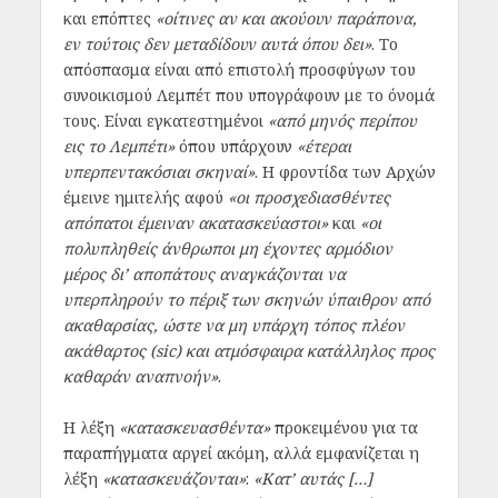
και επόπτες
«οίτινες αν και ακούουν παράπονα,
εν τούτοις δεν μεταδίδουν αυτά όπου δει»
. Το
απόσπασμα είναι από επιστολή προσφύγων του
συνοικισμού Λεμπέτ που υπογράφουν με το όνομά
τους. Είναι εγκατεστημένοι
«από μηνός περίπου
εις το Λεμπέτι»
όπου υπάρχουν
«έτεραι
υπερπεντακόσιαι σκηναί»
. Η φροντίδα των Αρχών
έμεινε ημιτελής αφού
«οι προσχεδιασθέντες
απόπατοι έμειναν ακατασκεύαστοι»
και
«οι
πολυπληθείς άνθρωποι μη έχοντες αρμόδιον
μέρος δι’ αποπάτους αναγκάζονται να
υπερπληρούν το πέριξ των σκηνών ύπαιθρον από
ακαθαρσίας, ώστε να μη υπάρχη τόπος πλέον
ακάθαρτος (sic) και ατμόσφαιρα κατάλληλος προς
καθαράν αναπνοήν»
.
Η λέξη
«κατασκευασθέντα»
προκειμένου για τα
παραπήγματα αργεί ακόμη, αλλά εμφανίζεται η
λέξη
«κατασκευάζονται»
:
«Κατ’ αυτάς […]