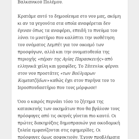
Βαλκανικού Πολέμου.
Κρατάμε αυτό το δημοσίευμα στο νου μας, ακόμη
κι αν τα γεγονότα στα οποία αναφέρεται δεν
έγιναν όπως τα αναφέρει, επειδή το πνεύμα του
λύνει το μυστήριο που καλύπτει την υιοθέτηση
του ονόματος Λεμπέτ για τον οικισμό των
προσφύγων, αλλά και την ονοματοθεσία της
περιοχής
«πέραν της Αγίας Παρασκευής»
από
ελληνικά χείλη και γραφίδες. Το Ζέιτενλικ φέρνει
στον νου προστάτες
«των Βούλγαρων
Κομιτατζήδων»
καθώς έχει στον πυρήνα του το
Ιεροσπουδαστήριο που τους μόρφωσε!
Όσο ο καιρός περνάει τόσο το ζήτημα της
κατασκευής των οικημάτων που θα βγάλουν τους
πρόσφυγες από τις σκηνές γίνεται πιο καυτό. Οι
πρώτες διακηρύξεις δημοπρασιών για οικοδομική
ξυλεία εμφανίζονται στις εφημερίδες. Οι
πρόσφυγες όμως ασφυκτιούν. Έχουν προβλήματα