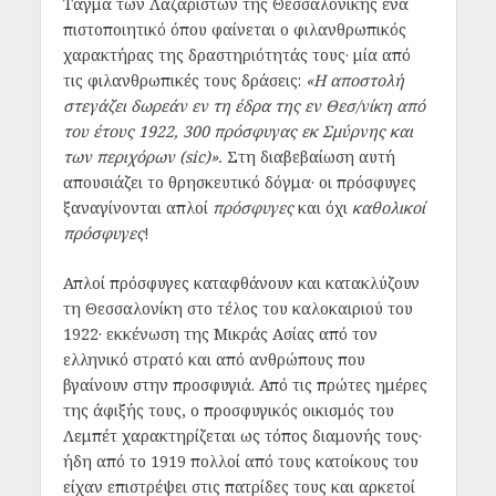
Τάγμα των Λαζαριστών της Θεσσαλονίκης ένα
πιστοποιητικό όπου φαίνεται ο φιλανθρωπικός
χαρακτήρας της δραστηριότητάς τους· μία από
τις φιλανθρωπικές τους δράσεις:
«Η αποστολή
στεγάζει δωρεάν εν τη έδρα της εν Θεσ/νίκη από
του έτους 1922, 300 πρόσφυγας εκ Σμύρνης και
των περιχόρων (sic)».
Στη διαβεβαίωση αυτή
απουσιάζει το θρησκευτικό δόγμα· οι πρόσφυγες
ξαναγίνονται απλοί
πρόσφυγες
και όχι
καθολικοί
πρόσφυγες
!
Απλοί πρόσφυγες καταφθάνουν και κατακλύζουν
τη Θεσσαλονίκη στο τέλος του καλοκαιριού του
1922· εκκένωση της Μικράς Ασίας από τον
ελληνικό στρατό και από ανθρώπους που
βγαίνουν στην προσφυγιά. Από τις πρώτες ημέρες
της άφιξής τους, ο προσφυγικός οικισμός του
Λεμπέτ χαρακτηρίζεται ως τόπος διαμονής τους·
ήδη από το 1919 πολλοί από τους κατοίκους του
είχαν επιστρέψει στις πατρίδες τους και αρκετοί