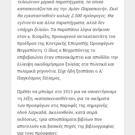
τελειώνουν μερικά παραπήγματα, τα οποία
κατασκευάζονται εις την Αγίαν Παρασκευήν. Εκεί
θα εγκατασταθούν καλώς 2.500 πρόσφυγες. Θα
εγένοντο και άλλα παραπήγματα, αλλά δεν
υπάρχει ξυλεία»
. Τα παραπάνω λόγια ανήκουν
στον κ. Κοσμίδη, προσωρινού αντικαταστάτη του
προέδρου της Κεντρικής Επιτροπής Προσφύγων
Νεγρεπόντη. Ο ίδιος ο Νεγρεπόντης το
επιβεβαιώνει όταν επανακάμπτει και αποδίδει την
έλλειψη οικοδομήσιμου ξυλείας στα πολιτικά και
πολεμικά γεγονότα. Είχε ήδη ξεσπάσει ο Α΄
Παγκόσμιος Πόλεμος.
Πρέπει να μπούμε στο 1915 για να συναντήσουμε
τη λέξη
«κατασκευασθέντα»
, για τα οικήματα
των προσφύγων στις παρυφές της σημερινής
οδού Λαγκαδά. Ακολουθούν, κατά σειρά
εκδόσεως, τρία αποσπάσματα βιβλίων που
αποτελούν και βασικές πηγές της βιβλιογραφίας
για τους πρόσφυγες: