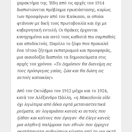
χαρακτήρα της. Ήδη από τις αρχές του 1914
διαπιστώνεται πρόβλημα εγκατάστασης, κυρίως
των προσφύγων από τον Καύκασο, οι οποίοι
φτάνουν με δική τους πρωτοβουλία και όχι με
κυβερνητική εντολή. Οι Θράκες έρχονται
κυνηγημένοι και αυτό τους καθιστά πιο συμπαθείς
και αποδεκτούς. Παρόλο το ζόφο που προκαλεί
ένα τέτοιο ζήτημα εκπατρισμού και προσφυγιάς,
μια αισιοδοξία διαπνέει τα δημοσιεύματα στις
αρχές του χρόνου.
«Το Δημόσιον θα διανείμη εις
τους πρόσφυγας γαίας, ζώα και θα δώση εις
αυτούς κατοικίας»
.
Από τον Οκτώβριο του 1912 μέχρι και το 1924,
κατά τον Αλέξανδρο Πάλλη,
«η Μακεδονία είδε
όχι λιγώτερα από δέκα εφτά μεταναστευτικά
ρεύματα, αν λογαριάσει κανείς κι αυτούς που
ήλθαν και κείνους που έφυγαν -θα έλεγε κανείς
μια αληθινή παλίρροια των εθνών που έρριχνε
ακατάπαυστα ανθρώπινα κύματα από τη μια ακτή