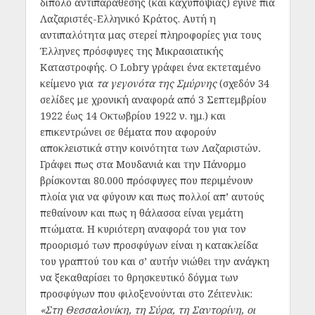
δίπολο αντιπαράθεσης (και καχυποψίας) έγινε πια
Λαζαριστές-Ελληνικό Κράτος. Αυτή η
αντιπαλότητα μας στερεί πληροφορίες για τους
Έλληνες πρόσφυγες της Μικρασιατικής
Καταστροφής. Ο Lobry γράφει ένα εκτεταμένο
κείμενο για
τα γεγονότα της Σμύρνης
(σχεδόν 34
σελίδες με χρονική αναφορά από 3 Σεπτεμβρίου
1922 έως 14 Οκτωβρίου 1922 ν. ημ.) και
επικεντρώνει σε θέματα που αφορούν
αποκλειστικά στην κοινότητα των Λαζαριστών
.
Γράφει πως στα Μουδανιά και την Πάνορμο
βρίσκονται 80.000 πρόσφυγες που περιμένουν
πλοία για να φύγουν και πως πολλοί απ’ αυτούς
πεθαίνουν και πως η θάλασσα είναι γεμάτη
πτώματα. Η κυριότερη αναφορά του για τον
προορισμό των προσφύγων είναι η κατακλείδα
του γραπτού του και σ’ αυτήν νιώθει την ανάγκη
να ξεκαθαρίσει το θρησκευτικό δόγμα των
προσφύγων που φιλοξενούνται στο Ζέιτενλικ:
«Στη Θεσσαλονίκη, τη Σύρα, τη Σαντορίνη, οι