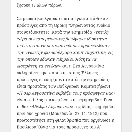
ζήσουν εξ ιδίων πόρων.
Σε μερικά βουλγαρικά σπίτια εγκαταστάθηκαν
πρόσφυγες από τη Θράκη πληρώνοντας ενοίκιο
στους ιδιοκτήτες. Κατά την εφημερίδα
«επειδή
τώρα οι εναπομείναντες βούλγαροι ιδιοκτήται
σκέπτονται να μεταναστεύσουν προσεκάλεσαν
την γνωστήν φιλοβούλγαρο Sœur Augurtine, εις
την οποίαν έδωκαν πληρεξουσιότητα να
εισπράττη τα ενοίκια»
και η Σερ Αυγουστίνα
σκληραίνει την στάση της στους Έλληνες
πρόσφυγες επειδή (πάντα κατά την εφημερίδα)
είναι προστάτις των Βούλγαρων Κομιτατζήδων!
«Η σερ Αυγουστίνα εκβιάζει τους πρόσφυγάς μας»
είναι ο τίτλος του κειμένου της εφημερίδας. Είναι
η ίδια
«Αδελφή Αυγουστίνα»
της ίδιας εφημερίδας
πριν δύο χρόνια (Μακεδονία, 27-11-1912) που
πρωτοστάτησε στη φιλανθρωπία που οργάνωσε η
Βασίλισσα Όλγα για τους πρόσφυγες του Α΄