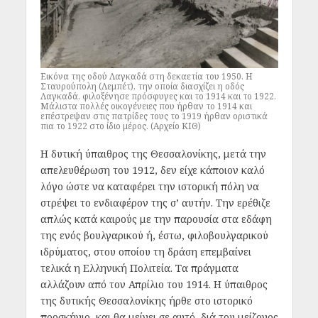
Εικόνα της οδού Λαγκαδά στη δεκαετία του 1950. Η
Σταυρούπολη (Λεμπέτ), την οποία διασχίζει η οδός
Λαγκαδά, φιλοξένησε πρόσφυγες και το 1914 και το 1922.
Μάλιστα πολλές οικογένειες που ήρθαν το 1914 και
επέστρεψαν στις πατρίδες τους το 1919 ήρθαν οριστικά
πια το 1922 στο ίδιο μέρος. (Αρχείο ΚΙΘ)
Η δυτική ύπαιθρος της Θεσσαλονίκης, μετά την
απελευθέρωση του 1912, δεν είχε κάποιον καλό
λόγο ώστε να καταφέρει την ιστορική πόλη να
στρέψει το ενδιαφέρον της σ’ αυτήν. Την ερέθιζε
απλώς κατά καιρούς με την παρουσία στα εδάφη
της ενός βουλγαρικού ή, έστω, φιλοβουλγαρικού
ιδρύματος, στου οποίου τη δράση επεμβαίνει
τελικά η Ελληνική Πολιτεία. Τα πράγματα
αλλάζουν από τον Απρίλιο του 1914. Η ύπαιθρος
της δυτικής Θεσσαλονίκης ήρθε στο ιστορικό
προσκήνιο, και θα μείνει σε αυτό, διά του μείζονος