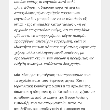
οποίων επίσης αι εργασίαι κατά πολύ
ηλαττώθησαν»,
δημόσια έργα
«άτινα θα
απησχόλουν μέγαν αριθμόν προσφύγων
εργατών»
δεν μπορούσαν να εκτελεσθούν εξ
αιτίας
«της ανωμάλου καταστάσεως»,
«η δε
αρχικώς επικρατούσα γνώμη, ότι τα τσιφλίκια
ηδύναντο να απορροφήσουν μέγαν αριθμόν
προσφύγων, απεδείχθη εσφαλμένη, διότι οι
ιδιοκτήται τούτων αξιούσιν ουχί απλώς εργατικάς
χείρας, αλλά κολλήγους εφοδιασμένους με
αροτριώντα κτήνη, των οποίων η προμήθεια, ως
ελέχθη ανωτέρω, καθίσταται δυσχερής».
Μία λύση για τη στέγαση των προσφύγων είναι
τα σχολεία κατά τους θερινούς μήνες. Και η
Ισραηλιτική κοινότητα διαθέτει τα σχολεία της,
όπως και η οθωμανική. Οι Καυκάσιοι αρχίζουν να
απωθούνται από το λιμάνι της Θεσσαλονίκης
εμποδιζόμενοι να αποβιβαστούν εκτός αν
αποδείξουν και αποδεχτούν ότι μπορούν να