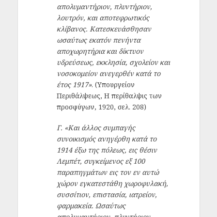
απολυμαντήριον, πλυντήριον,
λουτρόν, και αποτεφρωτικός
κλίβανος. Κατεσκευάσθησαν
ωσαύτως εκατόν πενήντα
αποχωρητήρια και δίκτυον
υδρεύσεως, εκκλησία, σχολείον και
νοσοκομείον ανεγερθέν κατά το
έτος 1917»
. (Υπουργείον
Περιθάλψεως, Η περίθαλψις των
προσφύγων, 1920, σελ. 208)
Γ.
«Και άλλος συμπαγής
συνοικισμός ανηγέρθη κατά το
1914 έξω της πόλεως, εις θέσιν
Λεμπέτ, συγκείμενος εξ 100
παραπηγμάτων εις τον εν αυτώ
χώρον εγκατεστάθη χωροφυλακή,
συσσίτιον, επιστασία, ιατρείον,
φαρμακεία. Ωσαύτως
απολυμαντήριον, πλυντήριον,