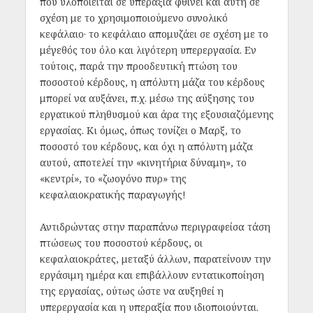
που υλοποιείται σε υπεραξία φθίνει και αυτή σε
σχέση με το χρησιμοποιούμενο συνολικό
κεφάλαιο· το κεφάλαιο απομυζάει σε σχέση με το
μέγεθός του όλο και λιγότερη υπερεργασία. Εν
τούτοις, παρά την προοδευτική πτώση του
ποσοστού κέρδους, η απόλυτη μάζα του κέρδους
μπορεί να αυξάνει, π.χ. μέσω της αύξησης του
εργατικού πληθυσμού και άρα της εξουσιαζόμενης
εργασίας. Κι όμως, όπως τονίζει ο Μαρξ, το
ποσοστό του κέρδους, και όχι η απόλυτη μάζα
αυτού, αποτελεί την «κινητήρια δύναμη», το
«κεντρί», το «ζωογόνο πυρ» της
κεφαλαιοκρατικής παραγωγής!
Αντιδρώντας στην παραπάνω περιγραφείσα τάση
πτώσεως του ποσοστού κέρδους, οι
κεφαλαιοκράτες, μεταξύ άλλων, παρατείνουν την
εργάσιμη ημέρα και επιβάλλουν εντατικοποίηση
της εργασίας, ούτως ώστε να αυξηθεί η
υπερεργασία και η υπεραξία που ιδιοποιούνται.