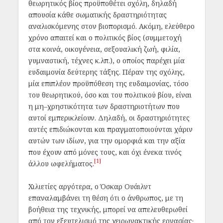
θεωρητικός βίος προϋποθέτει σχόλη, δηλαδή
απουσία κάθε σωματικής δραστηριότητας
αναλισκόμενης στον βιοπορισμό. Ακόμη, ελεύθερο
χρόνο απαιτεί και ο πολιτικός βίος (συμμετοχή
στα κοινά, οικογένεια, σεξουαλική ζωή, φιλία,
γυμναστική, τέχνες κ.λπ.), ο οποίος παρέχει μία
ευδαιμονία δεύτερης τάξης. Πέραν της σχόλης,
μία επιπλέον προϋπόθεση της ευδαιμονίας, τόσο
του θεωρητικού, όσο και του πολιτικού βίου, είναι
η μη–χρηστικότητα των δραστηριοτήτων που
αυτοί εμπερικλείουν. Δηλαδή, οι δραστηριότητες
αυτές επιδιώκονται και πραγματοποιούνται χάριν
αυτών των ιδίων, για την ομορφιά και την αξία
που έχουν από μόνες τους, και όχι ένεκα τινός
[1]
άλλου ωφελήματος.
Χιλιετίες αργότερα, ο Όσκαρ Ουάιλντ
επαναλαμβάνει τη θέση ότι ο άνθρωπος, με τη
βοήθεια της τεχνικής, μπορεί να απελευθερωθεί
από τον εξευτελισμό της χειρωνακτικής εργασίας·