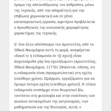
όραμα της απελευθέρωσης του ανθρώπου, μέσω
της τεχνικής, από την απαραίτητη για την
επιβίωση χειρωνακτική και εν γένει
καταναγκαστική εργασία, αφετέρου προβάλλεται
ο προωθητικός της κοινωνικής χειραφέτησης
χαρακτήρας της τεχνικής.
Σ’ ένα άλλο απόσπασμα του Αριστοτέλη, από τα
Ἠθικὰ Νικομάχεια αυτή τη φορά, αναφέρεται:
«δοκεῖ τε ἡ εὐδαιμονία ἐν τῇ σχολῇ εἶναι·
ἀσχολούμεθα γὰρ ἵνα σχολάζωμεν» (Αριστοτέλης,
Ἠθικὰ Νικομάχεια, 1177b). [Φαίνεται, επίσης, ότι
η ευδαιμονία είναι (πραγματώνεται) στη σχόλη
(ελεύθερο χρόνο). Πράγματι, εργαζόμαστε για να
έχουμε ύστερα σχόλη (ελεύθερο χρόνο)]. Η τέλεια
ευδαιμονία ενυπάρχει στον θεωρητικό βίο,
τουτέστιν στη φιλοσοφία και στην ενατένιση των
αιωνίων αντικειμένων της αστρονομίας, των
μαθηματικών και της θεολογίας. Αλλά, ο