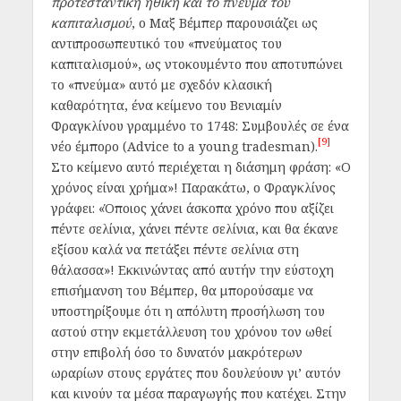
προτεσταντική ηθική και το πνεύμα του
καπιταλισμού
, ο Μαξ Βέμπερ παρουσιάζει ως
αντιπροσωπευτικό του «πνεύματος του
καπιταλισμού», ως ντοκουμέντο που αποτυπώνει
το «πνεύμα» αυτό με σχεδόν κλασική
καθαρότητα, ένα κείμενο του Βενιαμίν
Φραγκλίνου γραμμένο το 1748: Συμβουλές σε ένα
[9]
νέο έμπορο (Advice to a young tradesman).
Στο κείμενο αυτό περιέχεται η διάσημη φράση: «Ο
χρόνος είναι χρήμα»! Παρακάτω, ο Φραγκλίνος
γράφει: «Όποιος χάνει άσκοπα χρόνο που αξίζει
πέντε σελίνια, χάνει πέντε σελίνια, και θα έκανε
εξίσου καλά να πετάξει πέντε σελίνια στη
θάλασσα»! Εκκινώντας από αυτήν την εύστοχη
επισήμανση του Βέμπερ, θα μπορούσαμε να
υποστηρίξουμε ότι η απόλυτη προσήλωση του
αστού στην εκμετάλλευση του χρόνου τον ωθεί
στην επιβολή όσο το δυνατόν μακρότερων
ωραρίων στους εργάτες που δουλεύουν γι’ αυτόν
και κινούν τα μέσα παραγωγής που κατέχει. Στην