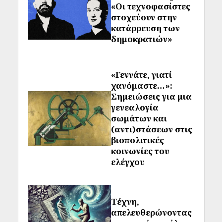
«Οι τεχνοφασίστες
στοχεύουν στην
κατάρρευση των
δημοκρατιών»
«Γεννάτε, γιατί
χανόμαστε…»:
Σημειώσεις για μια
γενεαλογία
σωμάτων και
(αντι)στάσεων στις
βιοπολιτικές
κοινωνίες του
ελέγχου
Τέχνη,
απελευθερώνοντας