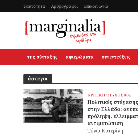
Ταυτότητα
Αρθρογράφοι
Επικοινωνία
της σύνταξης
αφιερώματα
συνεντεύξεις
άστεγοι
ΚΡΙΤΙΚΗ
•
ΤΕΥΧΟΣ #02
Πολιτικές στέγαση
στην Ελλάδα: ανύπ
πρόληψη, ελλειμμα
αντιμετώπιση
Τόνια Κατερίνη