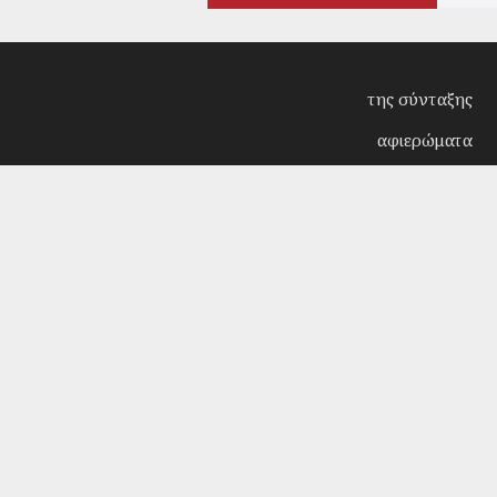
της σύνταξης
αφιερώματα
συνεντεύξεις
επίκαιρα
κριτική
λογοτεχνία
στήλες
αρχείο
Copyright © 2018. Manufactured by
Sociality
- Desi