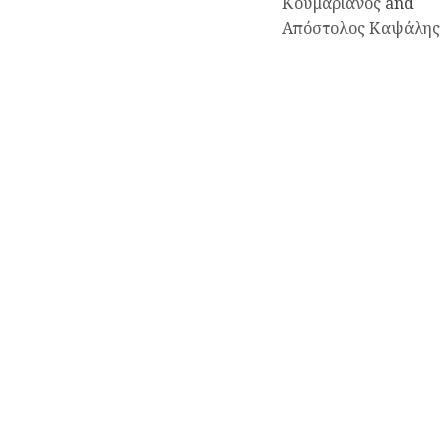
Κουμαριανός
and
Απόστολος Καψάλης