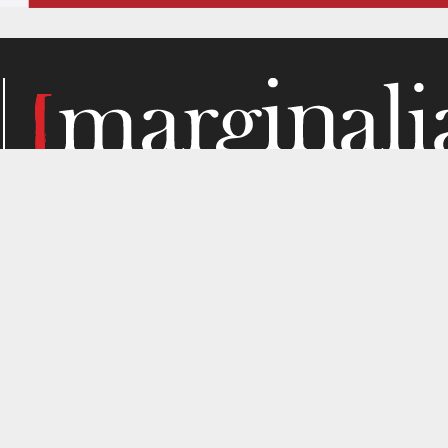
Κάθε μήνα, το Marginalia αναζητά την ύλη του στα σημεί
παραγωγής. Σε όσα μας ενδιαφέρουν από κριτική σκοπιά. Κ
gned by
4SHARE
&
кʊʟᴀ
.