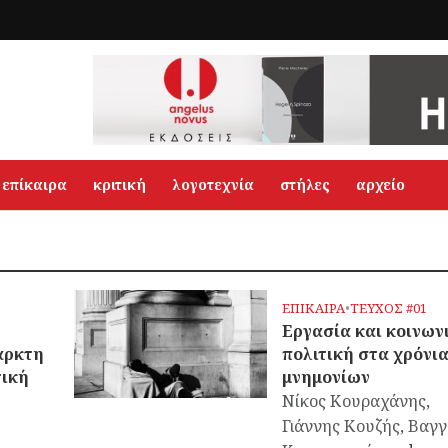
επίκαιρα
κριτική
λογοτεχνία
στήλες
αρχείο
ΕΠΙΚΑΙΡΑ
•
ΤΕΥΧΟΣ #01
ς
Εργασία και κοινων
αρκτη
πολιτική στα χρόνι
τική
μνημονίων
Νίκος Κουραχάνης
,
Γιάννης Κουζής
,
Βαγγ