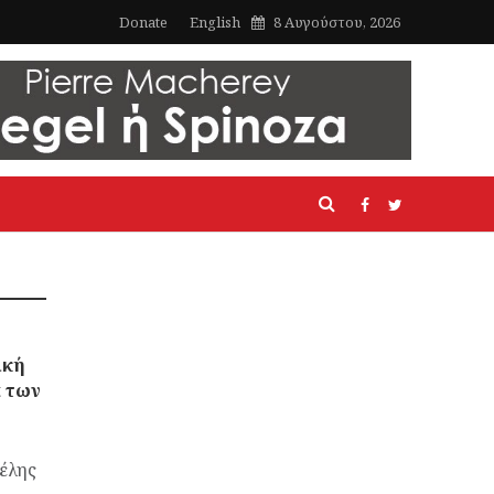
Donate
English
8 Αυγούστου, 2026
ική
α των
έλης