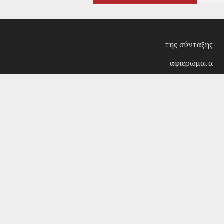
της σύνταξης
αφιερώματα
συνεντεύξεις
επίκαιρα
κριτική
λογοτεχνία
στήλες
αρχείο
Copyright © 2018. Manufactured by
Sociality
- Desi