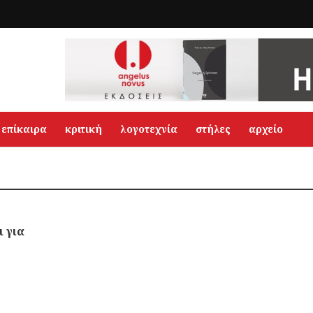
επίκαιρα
κριτική
λογοτεχνία
στήλες
αρχείο
ι για