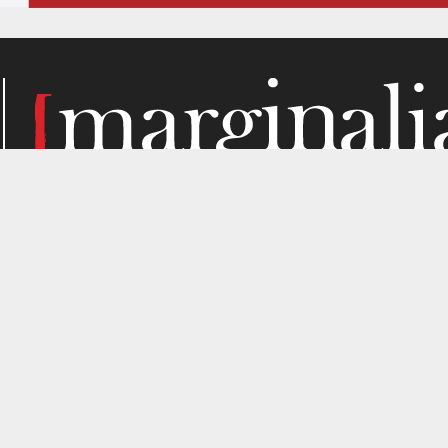
Κάθε μήνα, το Marginalia αναζητά την ύλη του στα σημεί
παραγωγής. Σε όσα μας ενδιαφέρουν από κριτική σκοπιά. Κ
gned by
4SHARE
&
кʊʟᴀ
.