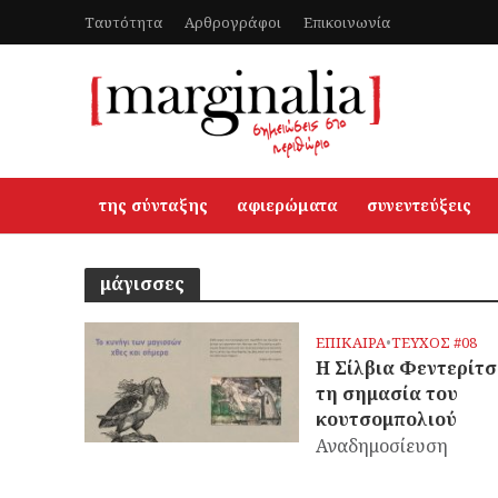
Ταυτότητα
Αρθρογράφοι
Επικοινωνία
της σύνταξης
αφιερώματα
συνεντεύξεις
μάγισσες
ΕΠΙΚΑΙΡΑ
•
ΤΕΥΧΟΣ #08
Η Σίλβια Φεντερίτσ
τη σημασία του
κουτσομπολιού
Αναδημοσίευση