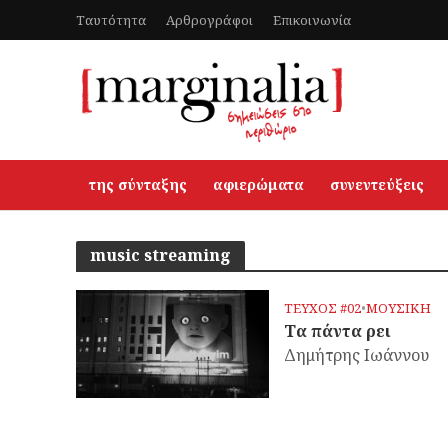
Ταυτότητα
Αρθρογράφοι
Επικοινωνία
της σύνταξης
αφιερώματα
συνεντεύξεις
music streaming
ΤΕΥΧΟΣ #02
•
ΜΟΥΣΙΚΗ
Τα πάντα ρει
Δημήτρης Ιωάννου