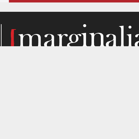
Κάθε μήνα, το Marginalia αναζητά την ύλη του στα σημεί
παραγωγής. Σε όσα μας ενδιαφέρουν από κριτική σκοπιά. Κ
gned by
4SHARE
&
кʊʟᴀ
.