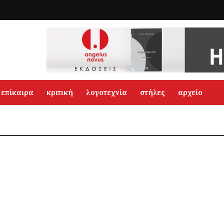
επίκαιρα
κριτική
λογοτεχνία
στήλες
αρχείο