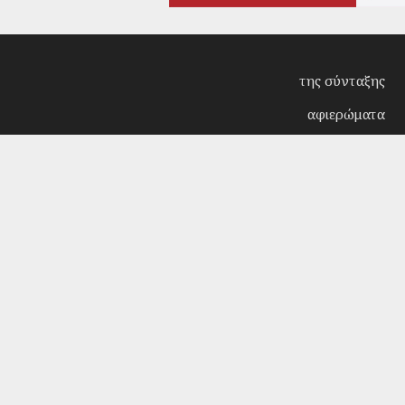
της σύνταξης
αφιερώματα
συνεντεύξεις
επίκαιρα
κριτική
λογοτεχνία
στήλες
αρχείο
Copyright © 2018. Manufactured by
Sociality
- Desi