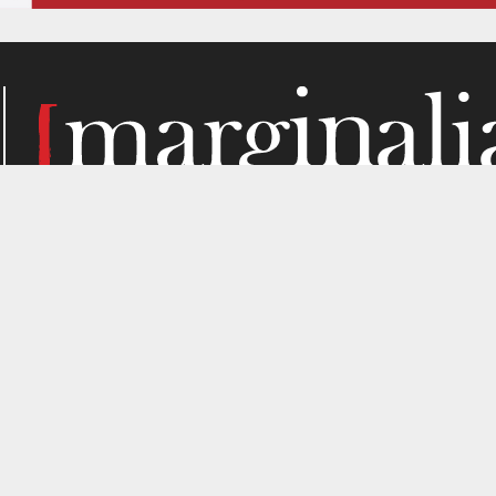
Κάθε μήνα, το Marginalia αναζητά την ύλη του στα σημεί
παραγωγής. Σε όσα μας ενδιαφέρουν από κριτική σκοπιά. Κ
gned by
4SHARE
&
кʊʟᴀ
.