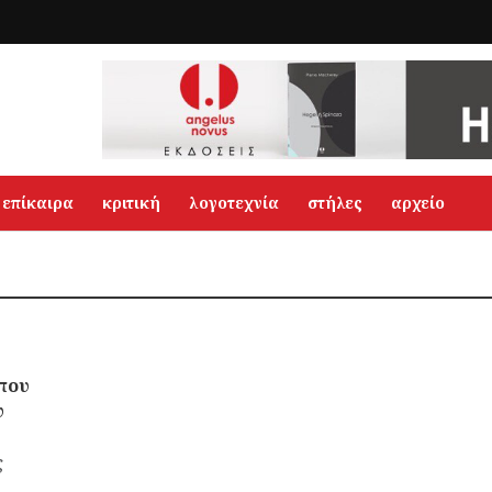
επίκαιρα
κριτική
λογοτεχνία
στήλες
αρχείο
 που
υ
ς