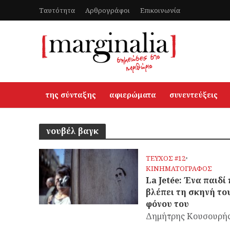
Ταυτότητα
Αρθρογράφοι
Επικοινωνία
της σύνταξης
αφιερώματα
συνεντεύξεις
νουβέλ βαγκ
ΤΕΥΧΟΣ #12
•
ΚΙΝΗΜΑΤΟΓΡΑΦΟΣ
La Jetée: Ένα παιδί
βλέπει τη σκηνή το
φόνου του
Δημήτρης Κουσουρή