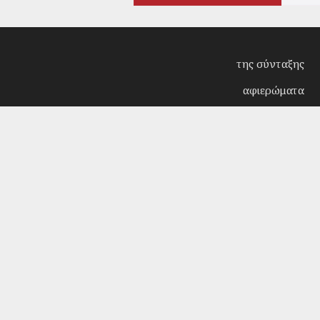
της σύνταξης
αφιερώματα
συνεντεύξεις
επίκαιρα
κριτική
λογοτεχνία
στήλες
αρχείο
Copyright © 2018. Manufactured by
Sociality
- Desi